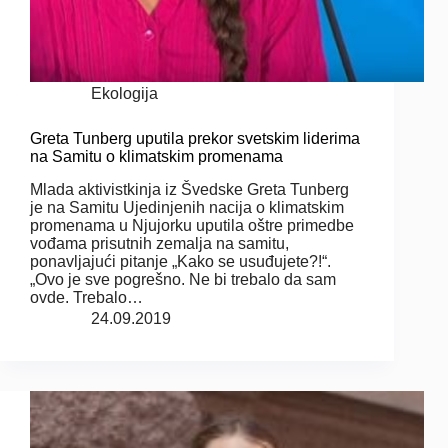
Ekologija
Greta Tunberg uputila prekor svetskim liderima
na Samitu o klimatskim promenama
Mlada aktivistkinja iz Švedske Greta Tunberg
je na Samitu Ujedinjenih nacija o klimatskim
promenama u Njujorku uputila oštre primedbe
vođama prisutnih zemalja na samitu,
ponavljajući pitanje „Kako se usuđujete?!“.
„Ovo je sve pogrešno. Ne bi trebalo da sam
ovde. Trebalo…
24.09.2019