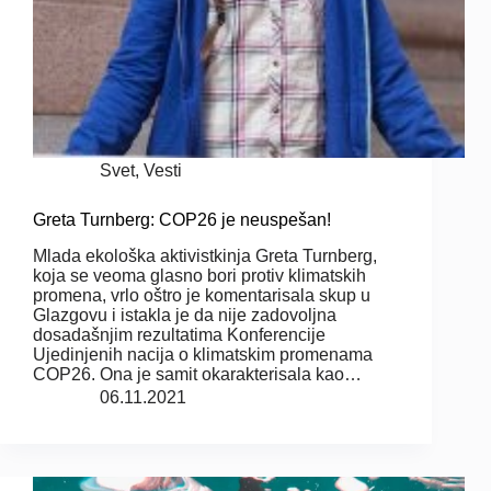
Svet
,
Vesti
Greta Turnberg: COP26 je neuspešan!
Mlada ekološka aktivistkinja Greta Turnberg,
koja se veoma glasno bori protiv klimatskih
promena, vrlo oštro je komentarisala skup u
Glazgovu i istakla je da nije zadovoljna
dosadašnjim rezultatima Konferencije
Ujedinjenih nacija o klimatskim promenama
COP26. Ona je samit okarakterisala kao…
06.11.2021