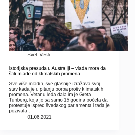
Svet
,
Vesti
Istorijska presuda u Australiji – vlada mora da
štiti mlade od klimatskih promena
Sve više mladih, sve glasnije izražava svoj
stav kada je u pitanju borba protiv klimatskih
promena. Vetar u leđa dala im je Greta
Tunberg, koja je sa samo 15 godina počela da
protestuje ispred švedskog parlamenta i tada je
pozivala…
01.06.2021