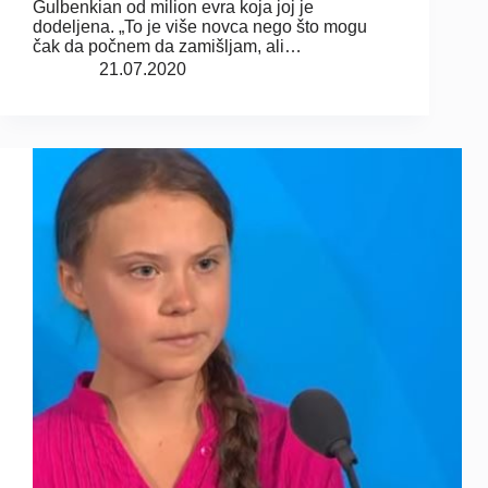
Gulbenkian od milion evra koja joj je
dodeljena. „To je više novca nego što mogu
čak da počnem da zamišljam, ali…
21.07.2020