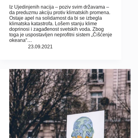
Iz Ujedinjenih nacija – poziv svim državama –
da preduzmu akciju protiv klimatskih promena.
Ostaje apel na solidarnost da bi se izbegla
klimatska katastrofa. Lošem stanju klime
doprinosi i zagađenost svetskih voda. Zbog
toga je uspostavljen neprofitni sistem „Čišćenje
okeana“…
23.09.2021