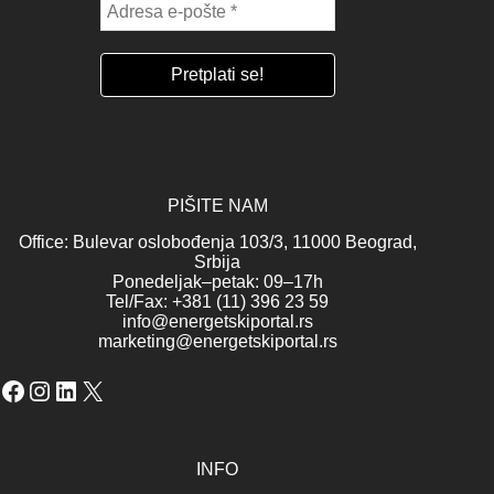
PIŠITE NAM
Office: Bulevar oslobođenja 103/3, 11000 Beograd,
Srbija
Ponedeljak–petak: 09–17h
Tel/Fax: +381 (11) 396 23 59
info@energetskiportal.rs
marketing@energetskiportal.rs
Facebook
Instagram
LinkedIn
X
INFO