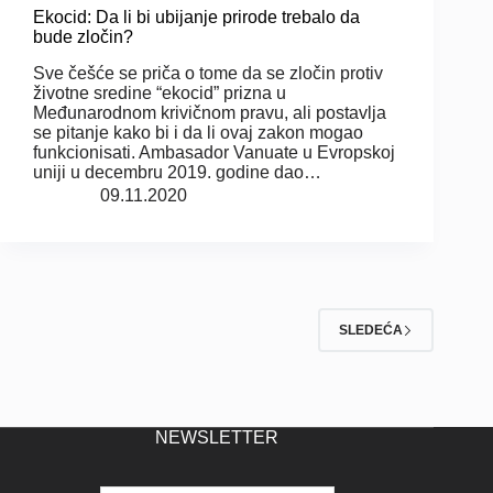
Ekocid: Da li bi ubijanje prirode trebalo da
bude zločin?
Sve češće se priča o tome da se zločin protiv
životne sredine “ekocid” prizna u
Međunarodnom krivičnom pravu, ali postavlja
se pitanje kako bi i da li ovaj zakon mogao
funkcionisati. Ambasador Vanuate u Evropskoj
uniji u decembru 2019. godine dao…
09.11.2020
SLEDEĆA
NEWSLETTER