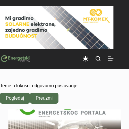
Skip
to
content
Teme u fokusu: odgovorno poslovanje
Pogledaj
Preuzmi