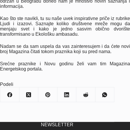
održan u Beogradu doneo nam je mnoštvo novih saznanja i
informacija.
Kao što ste navikli, tu su naše uvek inspirativne priče iz rubrike
Ljudi i izazovi. Saznajte koliko društvene mreže mogu da
menjaju svet i kako je jedno sasvim obično dvorište
transformisano u Ekološku ambasadu.
Nadam se da sam uspela da vas zainteresujem i da ćete novi
broj Magazina čitati tokom praznika koji su pred nama.
Srećne praznike i Novu godinu želi vam tim Magazina
Energetskog portala.
Podeli
NEWSLETTER