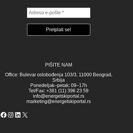
PIŠITE NAM
Office: Bulevar oslobođenja 103/3, 11000 Beograd,
Srbija
Ponedeljak–petak: 09–17h
Tel/Fax: +381 (11) 396 23 59
info@energetskiportal.rs
marketing@energetskiportal.rs
Facebook
Instagram
LinkedIn
X