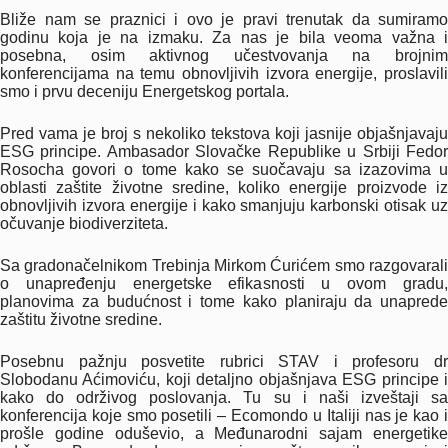
Bliže nam se praznici i ovo je pravi trenutak da sumiramo
godinu koja je na izmaku. Za nas je bila veoma važna i
posebna, osim aktivnog učestvovanja na brojnim
konferencijama na temu obnovljivih izvora energije, proslavili
smo i prvu deceniju Energetskog portala.
Pred vama je broj s nekoliko tekstova koji jasnije objašnjavaju
ESG principe. Ambasador Slovačke Republike u Srbiji Fedor
Rosocha govori o tome kako se suočavaju sa izazovima u
oblasti zaštite životne sredine, koliko energije proizvode iz
obnovljivih izvora energije i kako smanjuju karbonski otisak uz
očuvanje biodiverziteta.
Sa gradonačelnikom Trebinja Mirkom Ćurićem smo razgovarali
o unapređenju energetske efikasnosti u ovom gradu,
planovima za budućnost i tome kako planiraju da unaprede
zaštitu životne sredine.
Posebnu pažnju posvetite rubrici STAV i profesoru dr
Slobodanu Aćimoviću, koji detaljno objašnjava ESG principe i
kako do održivog poslovanja. Tu su i naši izveštaji sa
konferencija koje smo posetili – Ecomondo u Italiji nas je kao i
prošle godine oduševio, a Međunarodni sajam energetike