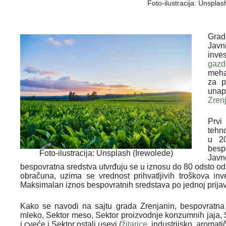
Foto-ilustracija: Unspla
Grad
Javn
inv
gazd
meha
za p
unap
Zren
Prvi
tehn
u 20
besp
Foto-ilustracija: Unsplash (Irewolede)
Javn
bespovratna sredstva utvrđuju se u iznosu do 80 odsto od u
obračuna, uzima se vrednost prihvatljivih troškova in
Maksimalan iznos bespovratnih sredstava po jednoj prijav
Kako se navodi na sajtu grada Zrenjanin, bespovratna
mleko, Sektor meso, Sektor proizvodnje konzumnih jaja, S
i cveće i Sektor ostali usevi (
žitarice
, industrijsko, aromatič