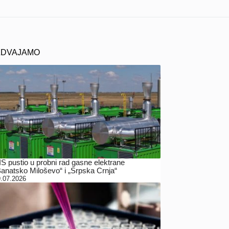
ZDVAJAMO
IS pustio u probni rad gasne elektrane
Banatsko Miloševo“ i „Srpska Crnja“
.07.2026