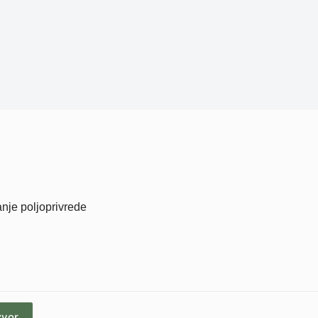
nje poljoprivrede
zvor