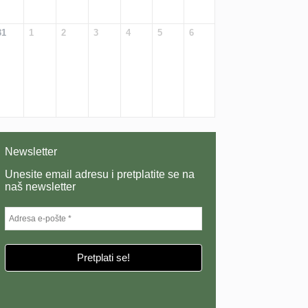
31
1
2
3
4
5
6
Newsletter
Unesite email adresu i pretplatite se na
naš newsletter