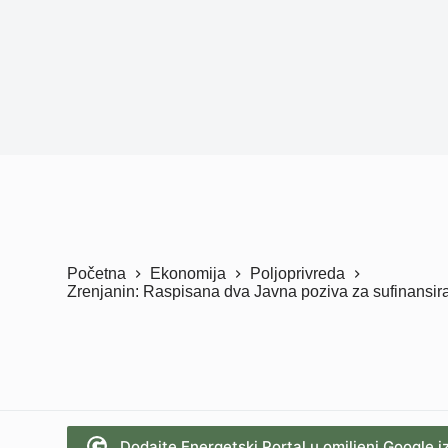
Početna
Ekonomija
Poljoprivreda
Zrenjanin: Raspisana dva Javna poziva za sufinansira
Dodajte Energetski Portal u omiljeni Google i