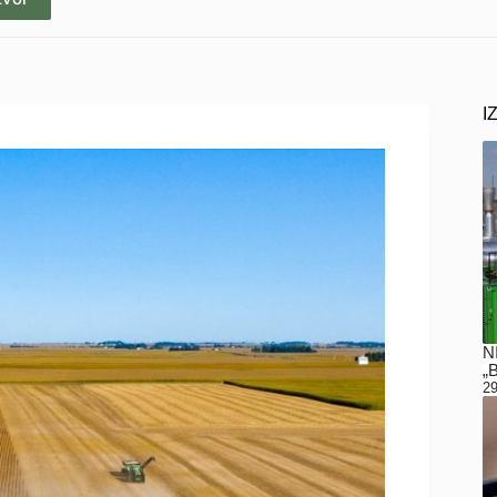
I
N
„
29