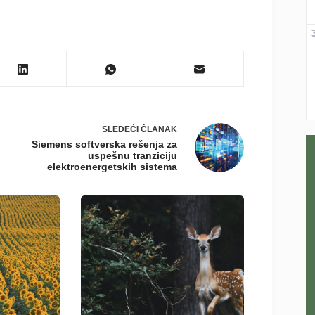
SLEDEĆI
ČLANAK
Siemens softverska rešenja za
uspešnu tranziciju
elektroenergetskih sistema