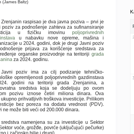
sh (James Baltz)
K
 Zrenjanin raspisao je dva javna poziva – prvi je
i poziv za podnošenje zahteva za sufinansiranje
esticija u fizičku imovinu
poljoprivrednih
instava
u nabavku nove opreme, mašina i
nizacije u 2024. godini, dok je drugi Javni poziv
odnošenje prijava za korišćenje sredstava za
ređenje organske proizvodnje na teritoriji
grada
janina
za 2024. godinu.
 Javni poziv ima za cilj podizanje tehničko-
ološke opremljenosti poljoprivrednih gazdinstava
24. godini na teritoriji grada Zrenjanina, a
ovratna sredstva koja se dodeljuju po ovom
om pozivu iznose četiri miliona dinara. Ova
kupno prihvatljivih troškova investicije. Prilikom
vesticije bez poreza na dodatu vrednost (PDV).
i ne može biti veći od 200.000 dinara.
 sredstva namenjena su za investicije u Sektor
ektor voće, grožđe, povrće (uključujući pečurke)
no i začinsko bilje i drugi)