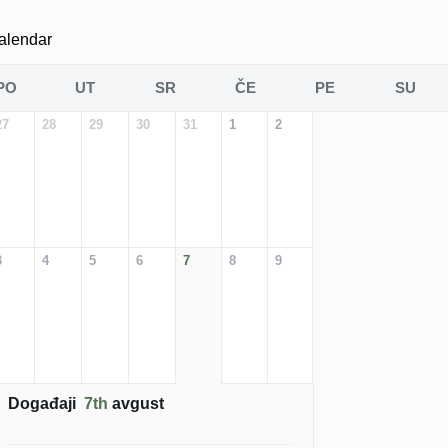
alendar
PO
UT
SR
ČE
PE
SU
27
28
29
30
31
1
2
3
4
5
6
7
8
9
Događaji
7th
avgust