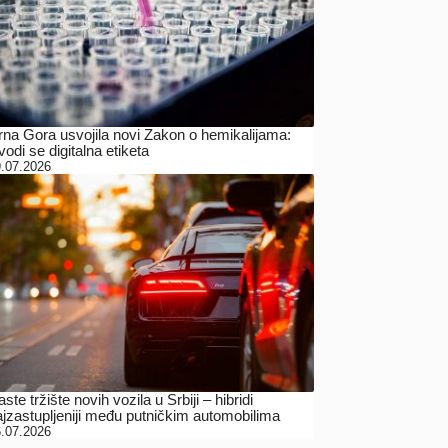
rna Gora usvojila novi Zakon o hemikalijama:
odi se digitalna etiketa
.07.2026
ste tržište novih vozila u Srbiji – hibridi
ajzastupljeniji među putničkim automobilima
.07.2026