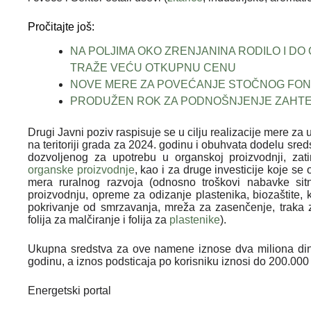
Pročitajte još:
NA POLJIMA OKO ZRENJANINA RODILO I DO
TRAŽE VEĆU OTKUPNU CENU
NOVE MERE ZA POVEĆANJE STOČNOG FON
PRODUŽEN ROK ZA PODNOŠNJENJE ZAHTEVA 
Drugi Javni poziv raspisuje se u cilju realizacije mere z
na teritoriji grada za 2024. godinu i obuhvata dodelu sr
dozvoljenog za upotrebu u organskoj proizvodnji, zatim
organske proizvodnje
, kao i za druge investicije koje s
mera ruralnog razvoja (odnosno troškovi nabavke sit
proizvodnju, opreme za odizanje plastenika, biozaštite,
pokrivanje od smrzavanja, mreža za zasenčenje, traka
folija za malčiranje i folija za
plastenike
).
Ukupna sredstva za ove namene iznose dva miliona di
godinu, a iznos podsticaja po korisniku iznosi do 200.000
Energetski portal