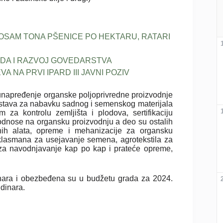
 OSAM TONA PŠENICE PO HEKTARU, RATARI
DA I RAZVOJ GOVEDARSTVA
NA PRVI IPARD III JAVNI POZIV
a unapređenje organske poljoprivredne proizvodnje
edstava za nabavku sadnog i semenskog materijala
 za kontrolu zemljišta i plodova, sertifikaciju
e odnose na organsku proizvodnju a deo su ostalih
nih alata, opreme i mehanizacije za organsku
 klasmana za usejavanje semena, agrotekstila za
 za navodnjavanje kap po kap i prateće opreme,
nara i obezbeđena su u budžetu grada za 2024.
 dinara.