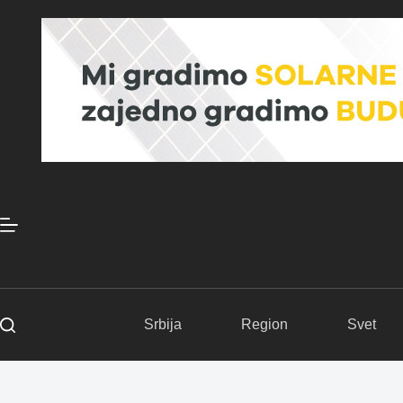
Skip
to
content
Srbija
Region
Svet