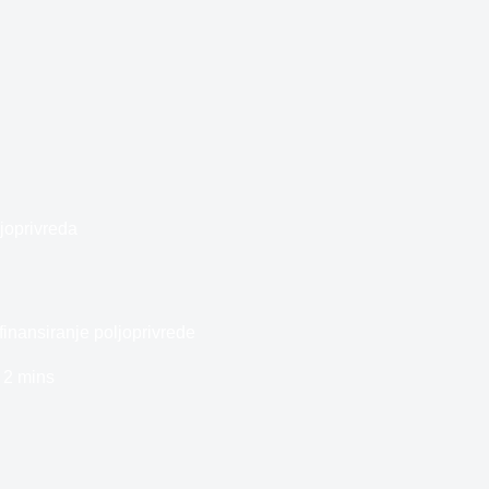
joprivreda
inansiranje poljoprivrede
2 mins