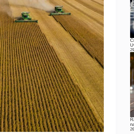
C
Uv
29
Ra
n
26