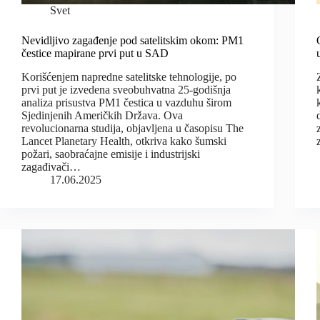
Svet
Nevidljivo zagađenje pod satelitskim okom: PM1
čestice mapirane prvi put u SAD
Korišćenjem napredne satelitske tehnologije, po
prvi put je izvedena sveobuhvatna 25-godišnja
analiza prisustva PM1 čestica u vazduhu širom
Sjedinjenih Američkih Država. Ova
revolucionarna studija, objavljena u časopisu The
Lancet Planetary Health, otkriva kako šumski
požari, saobraćajne emisije i industrijski
zagađivači…
17.06.2025