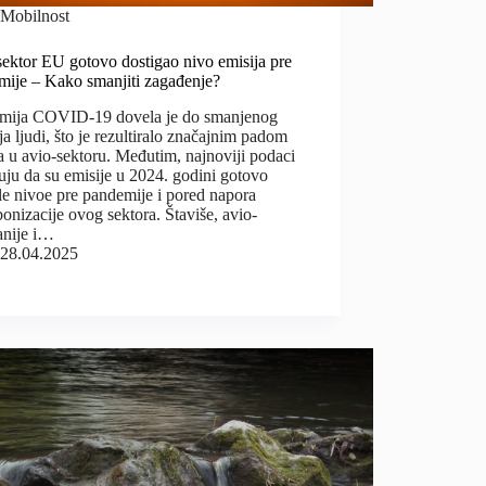
Mobilnost
ektor EU gotovo dostigao nivo emisija pre
mije – Kako smanjiti zagađenje?
mija COVID-19 dovela je do smanjenog
ja ljudi, što je rezultiralo značajnim padom
a u avio-sektoru. Međutim, najnoviji podaci
ju da su emisije u 2024. godini gotovo
le nivoe pre pandemije i pored napora
onizacije ovog sektora. Štaviše, avio-
nije i…
28.04.2025