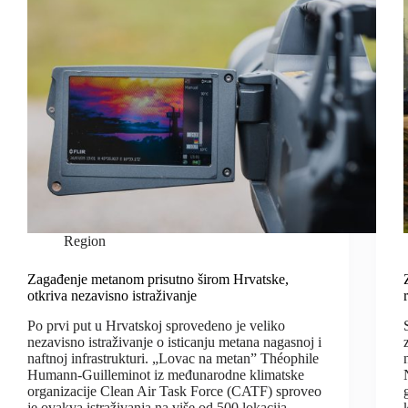
Region
Zagađenje metanom prisutno širom Hrvatske,
otkriva nezavisno istraživanje
Po prvi put u Hrvatskoj sprovedeno je veliko
nezavisno istraživanje o isticanju metana nagasnoj i
naftnoj infrastrukturi. „Lovac na metan” Théophile
Humann-Guilleminot iz međunarodne klimatske
organizacije Clean Air Task Force (CATF) sproveo
je ovakva istraživanja na više od 500 lokacija…