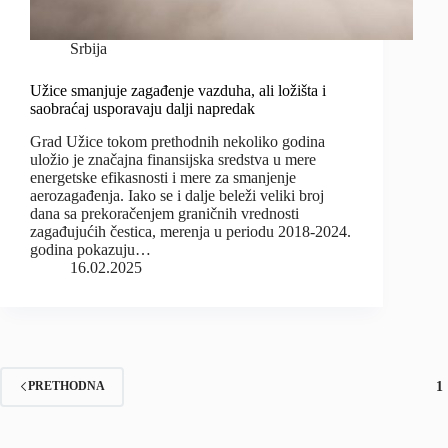
Srbija
Užice smanjuje zagađenje vazduha, ali ložišta i
saobraćaj usporavaju dalji napredak
Grad Užice tokom prethodnih nekoliko godina
uložio je značajna finansijska sredstva u mere
energetske efikasnosti i mere za smanjenje
aerozagađenja. Iako se i dalje beleži veliki broj
dana sa prekoračenjem graničnih vrednosti
zagađujućih čestica, merenja u periodu 2018-2024.
godina pokazuju…
16.02.2025
1
PRETHODNA