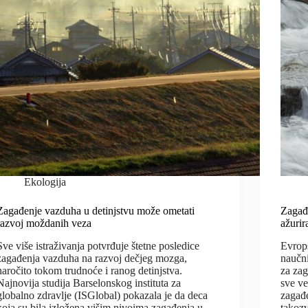
Ekologija
Zagađenje vazduha u detinjstvu može ometati
Zagađ
razvoj moždanih veza
ažurir
Sve više istraživanja potvrđuje štetne posledice
Evrops
zagađenja vazduha na razvoj dečjeg mozga,
naučni
naročito tokom trudnoće i ranog detinjstva.
za zag
Najnovija studija Barselonskog instituta za
sve ve
globalno zdravlje (ISGlobal) pokazala je da deca
zagađe
koja su bila izložena višim nivoima zagađenja u
takoz