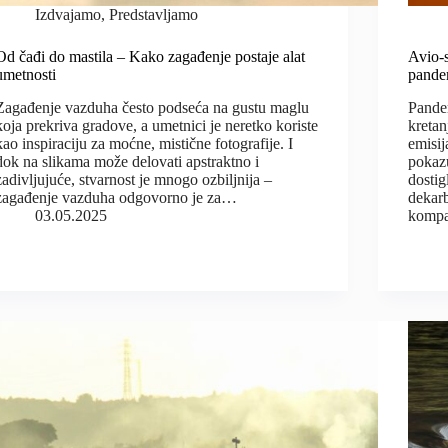
Izdvajamo
,
Predstavljamo
Od čađi do mastila – Kako zagađenje postaje alat
Avio-s
umetnosti
pande
Zagađenje vazduha često podseća na gustu maglu
Pande
koja prekriva gradove, a umetnici je neretko koriste
kretan
kao inspiraciju za moćne, mistične fotografije. I
emisij
dok na slikama može delovati apstraktno i
pokazu
zadivljujuće, stvarnost je mnogo ozbiljnija –
dostig
zagađenje vazduha odgovorno je za…
dekarb
03.05.2025
kompa