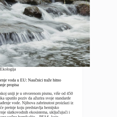
Ekologija
enje voda u EU: Naučnici traže hitno
anje propisa
koj uniji je u otvorenom pismu, više od 450
ka uputilo poziv da ažurira svoje standarde
ađenje vode. Njihova zabrinutost proizlazi iz
će pretnje koju predstavlja hemijsko
nje slatkovodnih ekosistema, uključujući i
vane večne hemikalije – PFAS, koje…