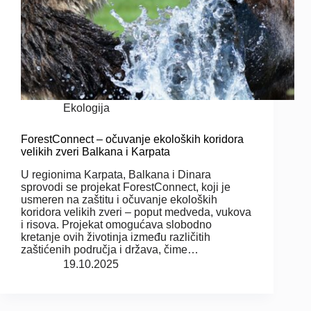
Ekologija
ForestConnect – očuvanje ekoloških koridora
velikih zveri Balkana i Karpata
U regionima Karpata, Balkana i Dinara
sprovodi se projekat ForestConnect, koji je
usmeren na zaštitu i očuvanje ekoloških
koridora velikih zveri – poput medveda, vukova
i risova. Projekat omogućava slobodno
kretanje ovih životinja između različitih
zaštićenih područja i država, čime…
19.10.2025