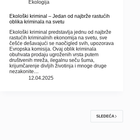
Ekologija
Ekološki kriminal – Jedan od najbrže rastućih
oblika kriminala na svetu
Ekološki kriminal predstavlja jednu od najbrže
rastućih kriminalnih ekonomija na svetu, sve
češće dešavajući se naočigled svih, upozorava
Evropska komisija. Ovaj oblik kriminala
obuhvata prodaju ugroženih vrsta putem
društvenih mreža, ilegalnu seču šuma,
krijumčarenje divljih životinja i mnoge druge
nezakonite…
12.04.2025
SLEDEĆA