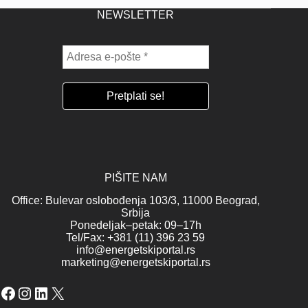
NEWSLETTER
PIŠITE NAM
Office: Bulevar oslobođenja 103/3, 11000 Beograd,
Srbija
Ponedeljak–petak: 09–17h
Tel/Fax: +381 (11) 396 23 59
info@energetskiportal.rs
marketing@energetskiportal.rs
Facebook
Instagram
LinkedIn
X