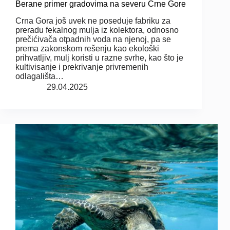
Berane primer gradovima na severu Crne Gore
Crna Gora još uvek ne poseduje fabriku za
preradu fekalnog mulja iz kolektora, odnosno
prečićivača otpadnih voda na njenoj, pa se
prema zakonskom rešenju kao ekološki
prihvatljiv, mulj koristi u razne svrhe, kao što je
kultivisanje i prekrivanje privremenih
odlagališta…
29.04.2025