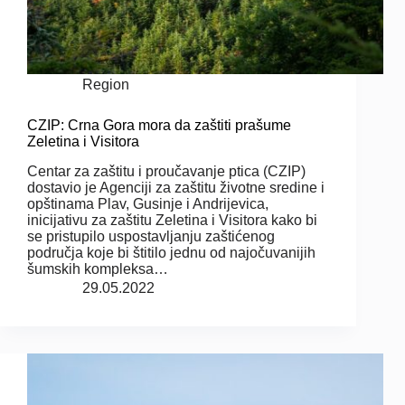
Region
CZIP: Crna Gora mora da zaštiti prašume
Zeletina i Visitora
Centar za zaštitu i proučavanje ptica (CZIP)
dostavio je Agenciji za zaštitu životne sredine i
opštinama Plav, Gusinje i Andrijevica,
inicijativu za zaštitu Zeletina i Visitora kako bi
se pristupilo uspostavljanju zaštićenog
područja koje bi štitilo jednu od najočuvanijih
šumskih kompleksa…
29.05.2022