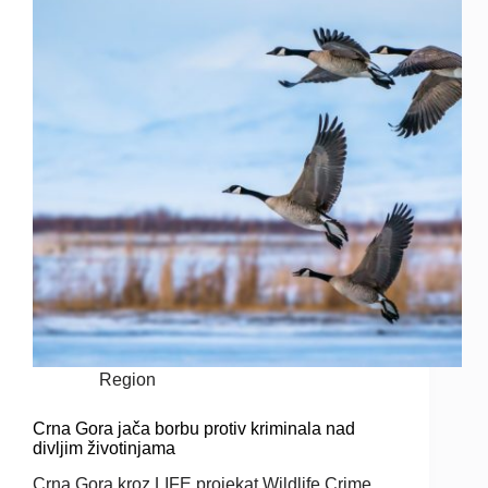
Region
Crna Gora jača borbu protiv kriminala nad
divljim životinjama
Crna Gora kroz LIFE projekat Wildlife Crime