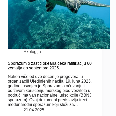
Ekologija
Sporazum o zaštiti okeana čeka ratifikaciju 60
zemalja do septembra 2025.
Nakon više od dve decenije pregovora, u
organizaciji Ujedinjenih nacija, 19. juna 2023.
godine, usvojen je Sporazum o očuvanju i
održivom korišćenju morskog biodiverziteta u
područjima van nacionalne jurisdikcije (BBNJ
sporazum). Ovaj dokument predstavlja treći
međunarodni sporazum koji služi za…
21.04.2025