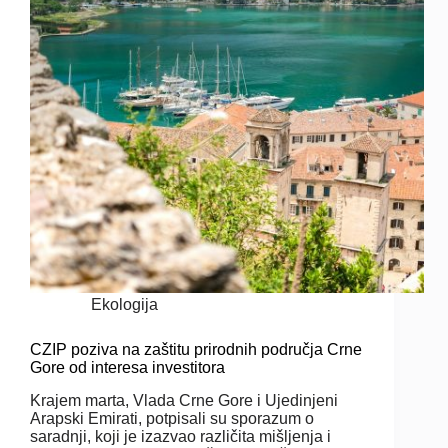
Ekologija
CZIP poziva na zaštitu prirodnih područja Crne
Gore od interesa investitora
Krajem marta, Vlada Crne Gore i Ujedinjeni
Arapski Emirati, potpisali su sporazum o
saradnji, koji je izazvao različita mišljenja i