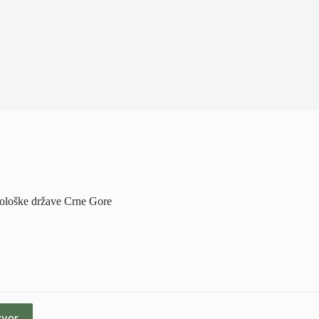
ekološke države Crne Gore
zvor