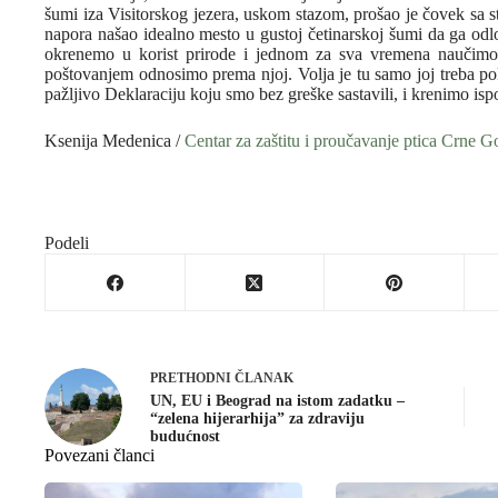
šumi iza Visitorskog jezera, uskom stazom, prošao je čovek sa 
napora našao idealno mesto u gustoj četinarskoj šumi da ga odl
okrenemo u korist prirode i jednom za sva vremena naučimo
poštovanjem odnosimo prema njoj. Volja je tu samo joj treba po
pažljivo Deklaraciju koju smo bez greške sastavili, i krenimo isp
Ksenija Medenica /
Centar za zaštitu i proučavanje ptica Crne G
Podeli
PRETHODNI
ČLANAK
UN, EU i Beograd na istom zadatku –
“zelena hijerarhija” za zdraviju
budućnost
Povezani članci