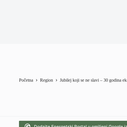
Početna
Region
Jubilej koji se ne slavi – 30 godina 
Dodajte Energetski Portal u omiljeni Google i