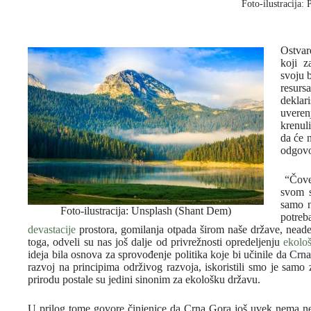
Foto-ilustracija: 
Ostvar
koji z
svoju 
resur
deklar
uveren
krenul
da će n
odgovo
“Čovek
svom s
samo n
Foto-ilustracija: Unsplash (Shant Dem)
potreb
devastacije
prostora, gomilanja otpada širom naše države, nead
toga, odveli su nas još dalje od privrežnosti opredeljenju
ekolo
ideja bila osnova za sprovođenje politika koje bi učinile da Crna
razvoj na principima održivog razvoja, iskoristili smo je samo
prirodu postale su jedini sinonim za ekološku državu.
U prilog tome govore činjenice da Crna Gora još uvek nema neza