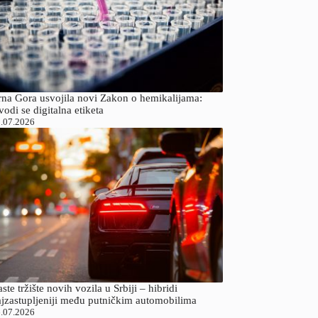
rna Gora usvojila novi Zakon o hemikalijama:
odi se digitalna etiketa
.07.2026
ste tržište novih vozila u Srbiji – hibridi
ajzastupljeniji među putničkim automobilima
.07.2026