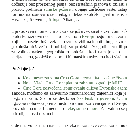
dočekuje bez prostornog plana, bez strateških planova u oblasti
prozor, podmeću
šumske požare
i ubijaju zaštićene vrste, osta
formira na osnovu izračunatog indeksa ekoloških performansi 
Hrvatska, Slovenija,
Srbija
i Albanija.
Uprkos svemu tome, Crna Gora se još uvek smatra „vrućom ta
biološke raznovrsnosti, i to ne samo u
Evropi
nego i u čitavom 
koji nas posete. Još uvek nam svet zavidi na lepoti i bogatstvu
„ekološke države“ niti oni koji su proteklih 30 godina vodili p
zahvalimo našem geografskom položaju koji nam je dao takvu
varijacijama, geološkoj istoriji i klimatskim uslovima koji vlada
Pročitajte još:
Koje mesto zauzima Crna Gora prema nivou zaštite životn
Nova Vlada Crne Gore planira zabranu izgradnje MHE
Crna Gora posvećena ispunjavanju ciljeva Evropske agen
Takođe, možemo da zahvalimo međunarodnoj zajednici koja je n
nego mi sami. Šta bi se desilo sa
Skadarskim jezerom
,
Ulci
ugovora i obaveza prema međunarodnim konvencijama i Evropsko
provodili na ulici braneći naše
reke
,
šume
i
more
. Zahvalimo se 
prirodi, istinski razumeli.
Gde ima volje, ima i načina – izreka je koju sve češće koristimo