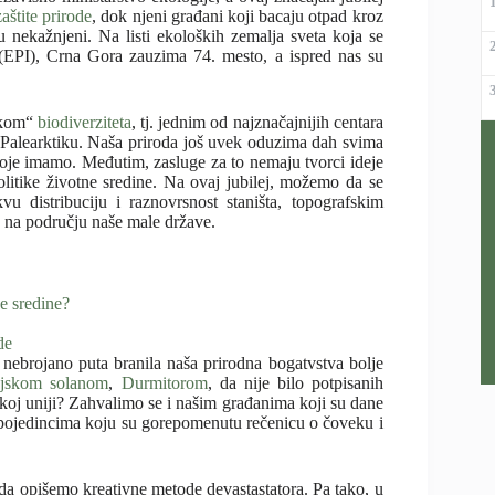
zaštite prirode
, dok njeni građani koji bacaju otpad kroz
ju nekažnjeni. Na listi ekoloških zemalja sveta koja se
(EPI), Crna Gora zauzima 74. mesto, a ispred nas su
čkom“
biodiverziteta
, tj. jednim od najznačajnijih centara
Palearktiku. Naša priroda još uvek oduzima dah svima
 koje imamo. Međutim, zasluge za to nemaju tvorci ideje
olitike životne sredine. Na ovaj jubilej, možemo da se
 distribuciju i raznovrsnost staništa, topografskim
ju na području naše male države.
e sredine?
de
ebrojano puta branila naša prirodna bogatvstva bolje
njskom solanom
,
Durmitorom
, da nije bilo potpisanih
j uniji? Zahvalimo se i našim građanima koji su dane
pojedincima koju su gorepomenutu rečenicu o čoveku i
 da opišemo kreativne metode devastastatora. Pa tako, u