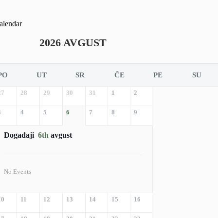
alendar
2026 AVGUST
PO
UT
SR
ČE
PE
SU
27
28
29
30
31
1
2
3
4
5
6
7
8
9
Događaji
6th
avgust
No Events
10
11
12
13
14
15
16