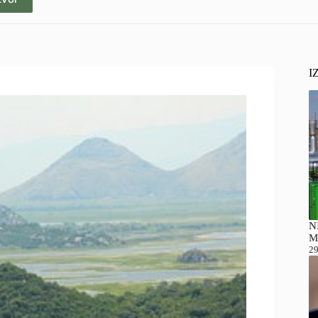
I
NI
M
29