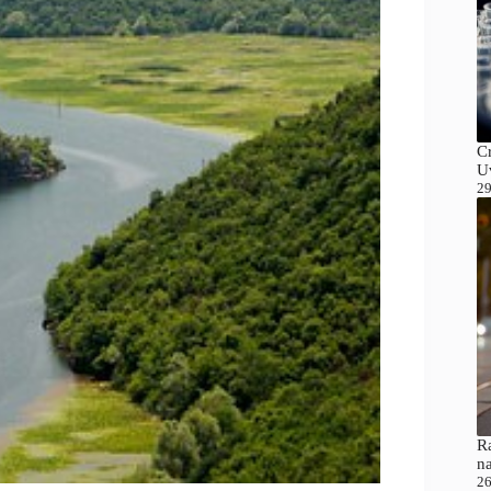
C
Uv
29
Ra
n
26