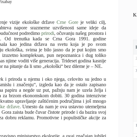
Pixabay
K
enje vizije ekološke države
Crne Gore
je veliki cilj,
ahteva napore srazmerne uzvišenosti same ideje da
budućnost podredimo
prirodi
, očuvanju našeg prostora i
sa. Od trenutka kada se Crna Gora 1991. godine
isala kao jedina država na svetu koja je po svom
ju ekološka, svima je bilo jasno da je put kojim smo
i izuzetno kompleksan, pun nepoznanica i dug toliko
as njime voditi više generacija. Trideset godina kasnije
r na pitanje da li smo „ekološki“ bez dileme je – NE.
 i priroda u njemu i oko njega, celovito su jedno u
mislu i značenju“, izgleda kao da je ostalo zapisano
a papiru a negde uz put, pažnju nam je uzela želja i
a za brzom ekonomskom dobiti. 30 godina intenzivne
ekvatno upravljanje zaštićenim područjima i još mnogo
ške države
. Umesto da nam je ova ustavno utemeljena
 Gora zaista bude čuvar čistote prirode i da bazira svoj
 za dobru reklamu. Promotivne i populističke akcije za
visno ministarstvo ekologije, a ovaj značajan jubilej