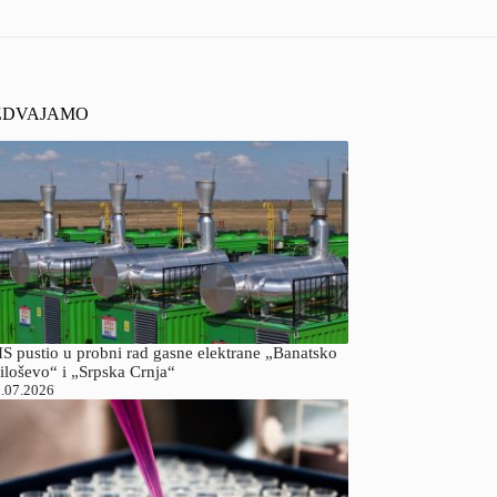
ZDVAJAMO
S pustio u probni rad gasne elektrane „Banatsko
iloševo“ i „Srpska Crnja“
.07.2026