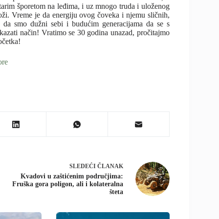
starim šporetom na leđima, i uz mnogo truda i uloženog
oži. Vreme je da energiju ovog čoveka i njemu sličnih,
 da smo dužni sebi i budućim generacijama da se s
kazati način! Vratimo se 30 godina unazad, pročitajmo
očetka!
ore
SLEDEĆI
ČLANAK
Kvadovi u zaštićenim područjima:
Fruška gora poligon, ali i kolateralna
šteta