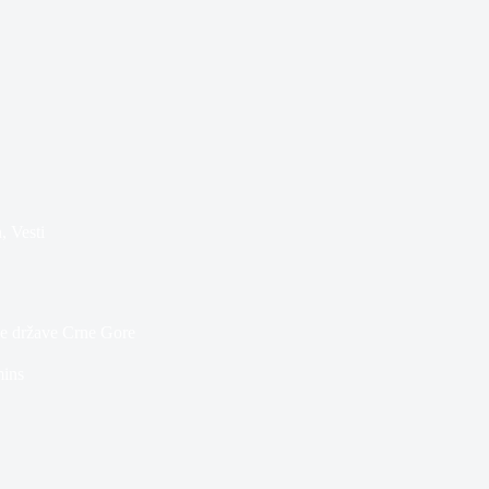
n
,
Vesti
ške države Crne Gore
mins