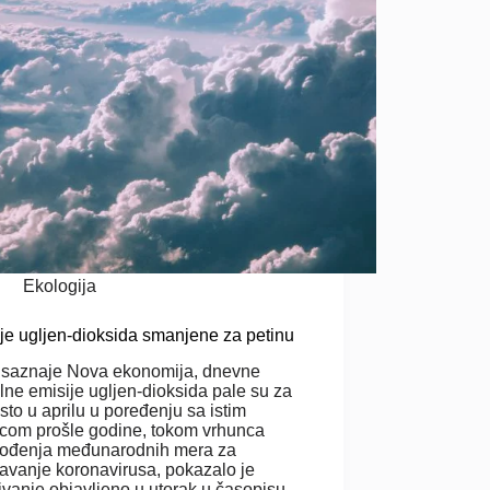
Ekologija
je ugljen-dioksida smanjene za petinu
 saznaje Nova ekonomija, dnevne
lne emisije ugljen-dioksida pale su za
sto u aprilu u poređenju sa istim
om prošle godine, tokom vrhunca
vođenja međunarodnih mera za
avanje koronavirusa, pokazalo je
živanje objavljeno u utorak u časopisu