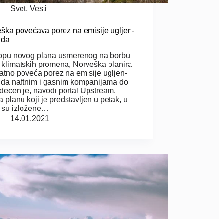
Svet
,
Vesti
ška povećava porez na emisije ugljen-
ida
opu novog plana usmerenog na borbu
v klimatskih promena, Norveška planira
atno poveća porez na emisije ugljen-
ida naftnim i gasnim kompanijama do
 decenije, navodi portal Upstream.
 planu koji je predstavljen u petak, u
 su izložene…
14.01.2021