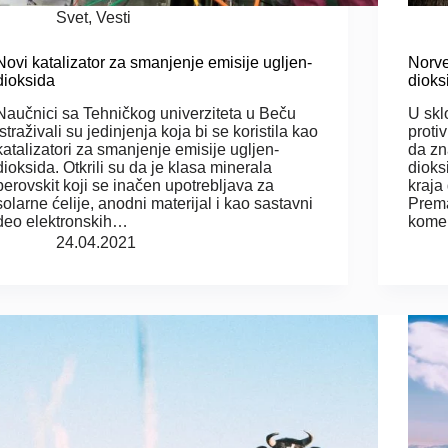
Svet
,
Vesti
Novi katalizator za smanjenje emisije ugljen-
Norve
dioksida
dioks
Naučnici sa Tehničkog univerziteta u Beču
U skl
istraživali su jedinjenja koja bi se koristila kao
proti
katalizatori za smanjenje emisije ugljen-
da zn
dioksida. Otkrili su da je klasa minerala
dioks
perovskit koji se inačen upotrebljava za
kraja
solarne ćelije, anodni materijal i kao sastavni
Prema
deo elektronskih…
kome
24.04.2021