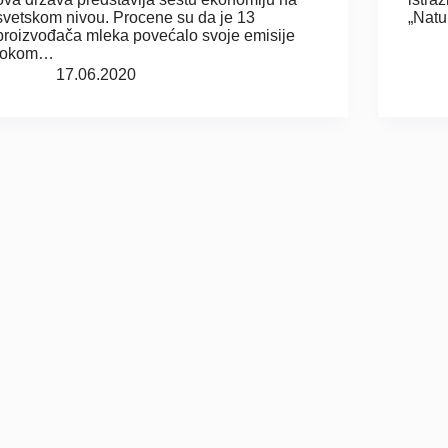
svetskom nivou. Procene su da je 13
„Nat
proizvođača mleka povećalo svoje emisije
tokom…
17.06.2020