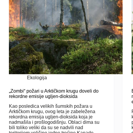
Ekologija
„Zombi“ požari u Arktičkom krugu doveli do
rekordne emisije ugljen-dioksida
Kao posledica velikih šumskih požara u
Arktičkom krugu, ovog leta je zabeležena
rekordna emisija ugljen-dioksida koja je
nadmašila i prošlogodišnju. Oblaci dima su
bili toliko veliki da su se nadvili nad
teritorijom veličine jedne trećine Kanade.