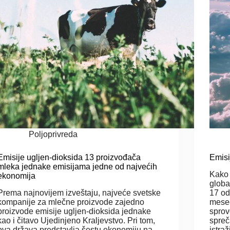
Poljoprivreda
Emisije ugljen-dioksida 13 proizvođača
Emisi
mleka jednake emisijama jedne od najvećih
Kako
ekonomija
globa
Prema najnovijem izveštaju, najveće svetske
17 od
kompanije za mlečne proizvode zajedno
mesec
proizvode emisije ugljen-dioksida jednake
spro
kao i čitavo Ujedinjeno Kraljevstvo. Pri tom,
spreč
ova država predstavlja šestu ekonomiju na
istra