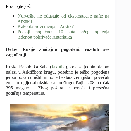
Pročitajte još:
Norveška ne odustaje od eksploatacije nafte na
Arktiku
Kako dabrovi menjaju Arktik?
Postoji mogućnost 10 puta bržeg topljenja
ledenog pokrivača Antarktika
Delovi Rusije značajno pogođeni, vazduh sve
zagađeniji
Ruska Republika Saha (
Jakutija
), koja se jednim delom
nalazi u Arktičkom krugu, posebno je teško pogođena
jer su požari uništili milione hektara zemljišta i povećali
emisiju ugljen-dioksida sa prošlogodišnjih 208 na čak
395 megatona. Zbog požara je porasla i prosečna
godišnja temperatura.