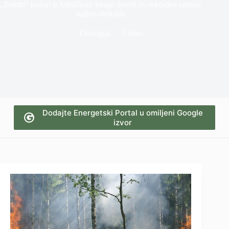
„Zombi“ požari u Arktičkom krugu doveli do rekordne emisije
ugljen-dioksida
Ekologija
2 mins
Dodajte Energetski Portal u omiljeni Google
izvor