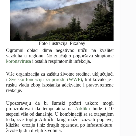
Foto-ilustracija: Pixabay
Ogromni oblaci dima negativno utiču na kvalitet
vazduha u regionu, što značajno pogoršava simptome
koronavirusa
i ostalih respiratornih infekcija.
Više organizacija za zaštitu životne sredine, uključujući
i
Svetsku fondaciju za prirodu (WWF)
, kritikovalo je i
rusku vladu zbog izostanka adekvatne i pravovremene
reakcije.
Upozoravaju da bi šumski požari uskoro mogli
prouzrokovati da temperatura na
Arktiku
bude i 10
stepeni viša od današnje. U kombinaciji sa sa otapanjem
leda, sve topliji Arktički krug može izazvati poplave,
klizišta, eroziju i niz drugih opasnosti po infrastrukturu,
živote ljudi i divljih životinja.