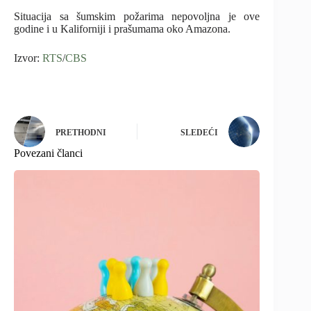
Situacija sa šumskim požarima nepovoljna je ove
godine i u Kaliforniji i prašumama oko Amazona.
Izvor:
RTS
/
CBS
PRETHODNI
SLEDEĆI
Povezani članci