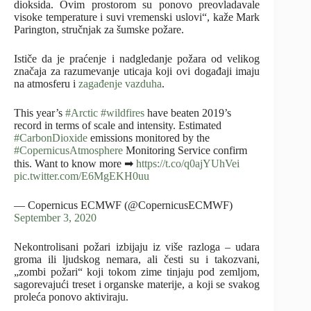
dioksida. Ovim prostorom su ponovo preovladavale
visoke temperature i suvi vremenski uslovi“, kaže Mark
Parington, stručnjak za šumske požare.
Ističe da je praćenje i nadgledanje požara od velikog
značaja za razumevanje uticaja koji ovi događaji imaju
na atmosferu i
zagađenje vazduha
.
This year’s
#Arctic
#wildfires
have beaten 2019’s
record in terms of scale and intensity. Estimated
#CarbonDioxide
emissions monitored by the
#CopernicusAtmosphere
Monitoring Service confirm
this. Want to know more ➡
https://t.co/q0ajYUhVei
pic.twitter.com/E6MgEKH0uu
— Copernicus ECMWF (@CopernicusECMWF)
September 3, 2020
Nekontrolisani požari izbijaju iz više razloga – udara
groma ili ljudskog nemara, ali česti su i takozvani,
„zombi požari“ koji tokom zime tinjaju pod zemljom,
sagorevajući treset i organske materije, a koji se svakog
proleća ponovo aktiviraju.