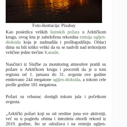
Foto-ilustracija: Pixabay
Kao posledica velikih
šumskih požara
u Arktičkom
krugu, ovog leta je zabeležena rekordna
emisija ugljen-
dioksida
koja je nadmašila i prošlogodišnju. Oblaci
dima su bili toliko veliki da su se nadvili nad teritorijom
veličine jedne trećine
Kanade
.
Naučnici iz Službe za monitoring atmosfere pratili su
požare u Arktičkom krugu i procenili da je u tom
regionu od 1. januara do 31. avgusta ove godine
emitovano 244 megatone
ugljen-dioksida
, a tokom cele
prošle godine 181 megatona.
Požari su vrhunac dostigli tokom jula i početkom
avgusta.
„Arktički požari koji su od sredine juna sve aktivniji,
već su u pogledu obima i inteziteta oborili rekord iz
2019. godine, što se odražava i na emisiju ugljen-