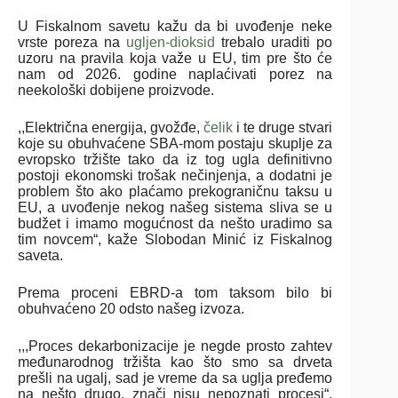
U Fiskalnom savetu kažu da bi uvođenje neke
vrste poreza na
ugljen-dioksid
trebalo uraditi po
uzoru na pravila koja važe u EU, tim pre što će
nam od 2026. godine naplaćivati porez na
neekološki dobijene proizvode.
,,Električna energija, gvožđe,
čelik
i te druge stvari
koje su obuhvaćene SBA-mom postaju skuplje za
evropsko tržište tako da iz tog ugla definitivno
postoji ekonomski trošak nečinjenja, a dodatni je
problem što ako plaćamo prekograničnu taksu u
EU, a uvođenje nekog našeg sistema sliva se u
budžet i imamo mogućnost da nešto uradimo sa
tim novcem“, kaže Slobodan Minić iz Fiskalnog
saveta.
Prema proceni EBRD-a tom taksom bilo bi
obuhvaćeno 20 odsto našeg izvoza.
,,,Proces dekarbonizacije je negde prosto zahtev
međunarodnog tržišta kao što smo sa drveta
prešli na ugalj, sad je vreme da sa uglja pređemo
na nešto drugo, znači nisu nepoznati procesi“,