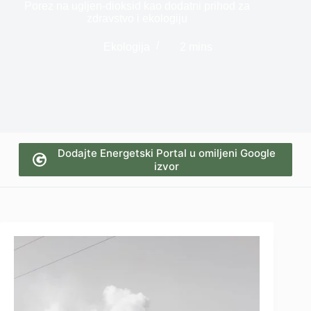
Porez na ugljen-dioksid kao dodatni prihod za
zdravstvo i ekologiju
Ekologija
2 mins
Dodajte Energetski Portal u omiljeni Google
izvor