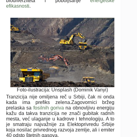
biodiverziteta i poboljšanje
energetske
efikasnosti
.
Foto-ilustracija: Unsplash (Dominik Vanyi)
Tranzicija nije omiljena reč u Srbiji, čak ni onda
kada ima prefiks zelena.Zagovornici bržeg
prelaska sa
fosilnih goriva
na obnovljivu energiju
kažu da takva tranzicija ne znači gubitak radnih
mesta, već ulaganje u kadrove i tehnologiju. A to
je smatraju najvažnije za Elektoprivredu Srbije
koja nosilac privrednog razvoja zemlje, ali i emiter
40 odsto štetnih gasova.