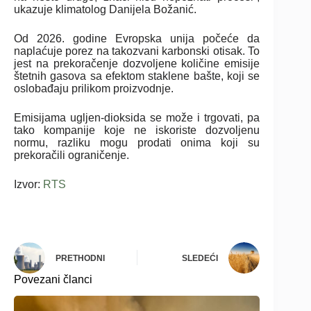
ukazuje klimatolog Danijela Božanić.
Od 2026. godine Evropska unija počeće da
naplaćuje porez na takozvani karbonski otisak. To
jest na prekoračenje dozvoljene količine emisije
štetnih gasova sa efektom staklene bašte, koji se
oslobađaju prilikom proizvodnje.
Emisijama ugljen-dioksida se može i trgovati, pa
tako kompanije koje ne iskoriste dozvoljenu
normu, razliku mogu prodati onima koji su
prekoračili ograničenje.
Izvor:
RTS
PRETHODNI
SLEDEĆI
Povezani članci