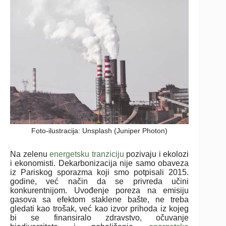
Foto-ilustracija: Unsplash (Juniper Photon)
Na zelenu
energetsku tranziciju
pozivaju i ekolozi
i ekonomisti. Dekarbonizacija nije samo obaveza
iz Pariskog sporazma koji smo potpisali 2015.
godine, već način da se privreda učini
konkurentnijom. Uvođenje poreza na emisiju
gasova sa efektom staklene bašte, ne treba
gledati kao trošak, već kao izvor prihoda iz kojeg
bi se finansiralo zdravstvo, očuvanje