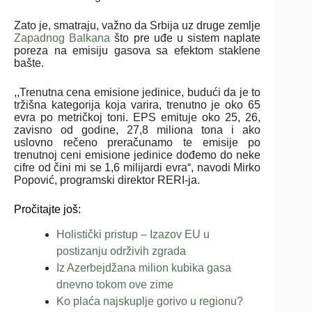
Zato je, smatraju, važno da Srbija uz druge zemlje
Zapadnog Balkana
što pre uđe u sistem naplate
poreza na emisiju gasova sa efektom staklene
bašte.
,,Trenutna cena emisione jedinice, budući da je to
tržišna kategorija koja varira, trenutno je oko 65
evra po metričkoj toni. EPS emituje oko 25, 26,
zavisno od godine, 27,8 miliona tona i ako
uslovno rečeno preračunamo te emisije po
trenutnoj ceni emisione jedinice dođemo do neke
cifre od čini mi se 1,6 milijardi evra“, navodi Mirko
Popović, programski direktor RERI-ja.
Pročitajte još:
Holistički pristup – Izazov EU u
postizanju održivih zgrada
Iz Azerbejdžana milion kubika gasa
dnevno tokom ove zime
Ko plaća najskuplje gorivo u regionu?