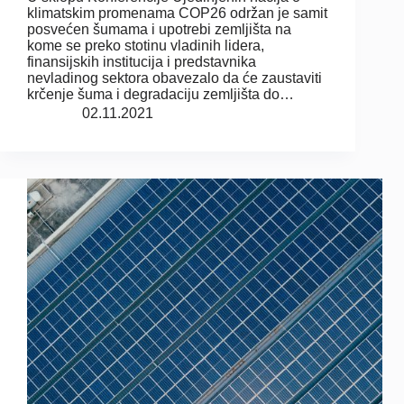
klimatskim promenama COP26 održan je samit
posvećen šumama i upotrebi zemljišta na
kome se preko stotinu vladinih lidera,
finansijskih institucija i predstavnika
nevladinog sektora obavezalo da će zaustaviti
krčenje šuma i degradaciju zemljišta do…
02.11.2021