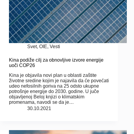
Svet
,
OIE
,
Vesti
Kina podiže cilj za obnovljive izvore energije
uoči COP26
Kina je objavila novi plan u oblasti zaštite
životne sredine kojim je najavila da će povećati
udeo nefosilnih goriva na 25 odsto ukupne
potrošnje energije do 2030. godine. U juče
objavljenoj Beloj knjizi o klimatskim
promenama, navodi se da je…
30.10.2021