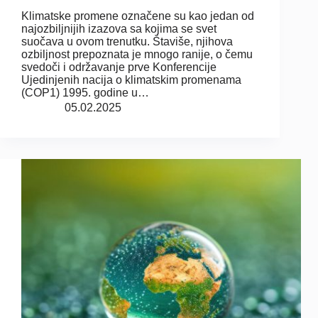
Klimatske promene označene su kao jedan od
najozbiljnijih izazova sa kojima se svet
suočava u ovom trenutku. Štaviše, njihova
ozbiljnost prepoznata je mnogo ranije, o čemu
svedoči i održavanje prve Konferencije
Ujedinjenih nacija o klimatskim promenama
(COP1) 1995. godine u…
05.02.2025