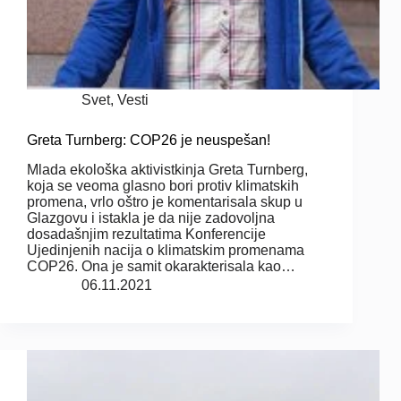
Svet
,
Vesti
Greta Turnberg: COP26 je neuspešan!
Mlada ekološka aktivistkinja Greta Turnberg,
koja se veoma glasno bori protiv klimatskih
promena, vrlo oštro je komentarisala skup u
Glazgovu i istakla je da nije zadovoljna
dosadašnjim rezultatima Konferencije
Ujedinjenih nacija o klimatskim promenama
COP26. Ona je samit okarakterisala kao…
06.11.2021