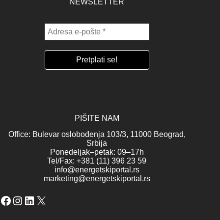
NEWSLETTER
PIŠITE NAM
Office: Bulevar oslobođenja 103/3, 11000 Beograd,
Srbija
Ponedeljak–petak: 09–17h
Tel/Fax: +381 (11) 396 23 59
info@energetskiportal.rs
marketing@energetskiportal.rs
Facebook
Instagram
LinkedIn
X