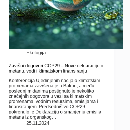
Ekologija
Završni dogovori COP29 – Nove deklaracije o
metanu, vodi i klimatskom finansiranju
Konferencija Ujedinjenih nacija o klimatskim
promenama završena je u Bakuu, a među
poslednjim danima postignuto je nekoliko
značajnih dogovora u vezi sa klimatskim
promenama, vodnim resursima, emisijama i
finansiranjem. Predsedništvo COP29
pokrenulo je Deklaraciju o smanjenju emisija
metana iz organskog…
25.11.2024