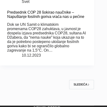
Svet
Predsednik COP 28 šokirao naučnike –
Napuštanje fosilnih goriva vraća nas u pećine
Dok se UN Samit o klimatskim
promenama COP28 zahuktava, u javnost je
dospela izjava predsednika COP28, sultana Al
Džabera, da “nema nauke” koja ukazuje na to
da je potrebno postepeno ukidanje fosilnih
goriva kako bi se ograničilo globalno
zagrevanje na 1,5°C. On…
10.12.2023
SLEDEĆA