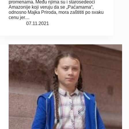
promenama. Među njima su i starosedeoci
Amazonije koji veruju da se „Paćamama“,
odnosno Majka Priroda, mora zaštititi po svaku
cenu jer…
07.11.2021