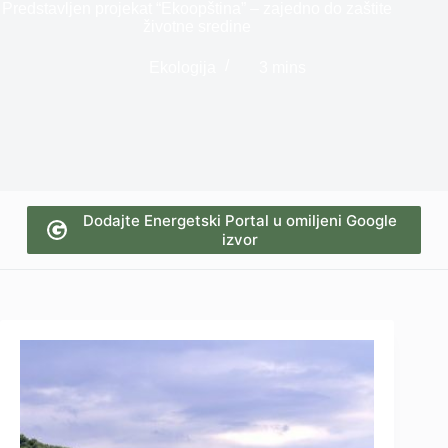
Predstavljen projekat “Ekoopština” – zajedno do zaštite
životne sredine
Ekologija
3 mins
Dodajte Energetski Portal u omiljeni Google
izvor