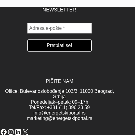
NEWSLETTER
PIŠITE NAM
Office: Bulevar oslobođenja 103/3, 11000 Beograd,
Srbija
Ponedeljak–petak: 09–17h
Tel/Fax: +381 (11) 396 23 59
info@energetskiportal.rs
marketing@energetskiportal.rs
Facebook
Instagram
LinkedIn
X