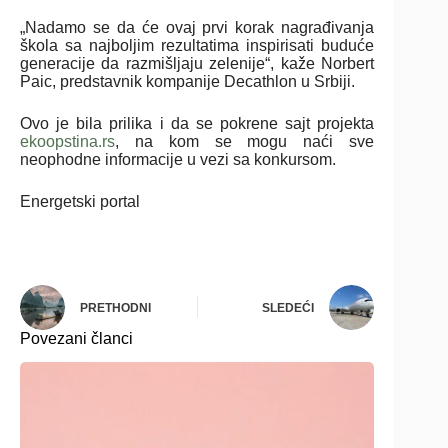
„Nadamo se da će ovaj prvi korak nagrađivanja
škola sa najboljim rezultatima inspirisati buduće
generacije da razmišljaju zelenije“, kaže Norbert
Paic, predstavnik kompanije Decathlon u Srbiji.
Ovo je bila prilika i da se pokrene sajt projekta
ekoopstina.rs
, na kom se mogu naći sve
neophodne informacije u vezi sa konkursom.
Energetski portal
PRETHODNI
SLEDEĆI
Povezani članci