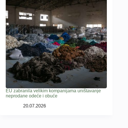
EU zabranila velikim kompanijama uništavanje
neprodane odeće i obuće
20.07.2026