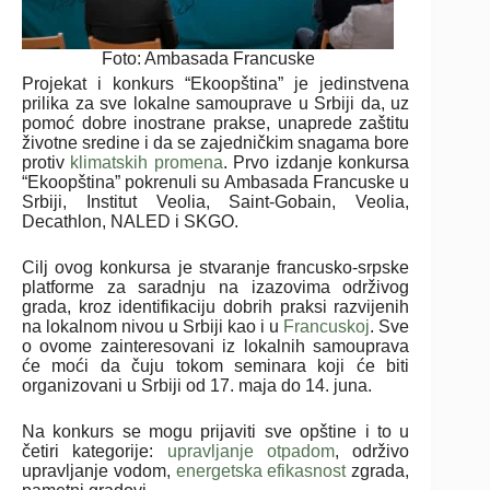
Foto: Ambasada Francuske
Projekat i konkurs “Ekoopština” je jedinstvena
prilika za sve lokalne samouprave u Srbiji da, uz
pomoć dobre inostrane prakse, unaprede zaštitu
životne sredine i da se zajedničkim snagama bore
protiv
klimatskih promena
. Prvo izdanje konkursa
“Ekoopština” pokrenuli su Ambasada Francuske u
Srbiji, Institut Veolia, Saint-Gobain, Veolia,
Decathlon, NALED i SKGO.
Cilj ovog konkursa je stvaranje
francusko-srpske
platforme za saradnju na izazovima održivog
grada, kroz identifikaciju dobrih praksi razvijenih
na lokalnom nivou u Srbiji kao i u
Francuskoj
. Sve
o ovome zainteresovani iz lokalnih samouprava
će moći da čuju tokom seminara koji će biti
organizovani u Srbiji od 17. maja do 14. juna.
Na konkurs se mogu prijaviti sve opštine i to u
četiri kategorije:
upravljanje otpadom
, održivo
upravljanje vodom,
energetska efikasnost
zgrada,