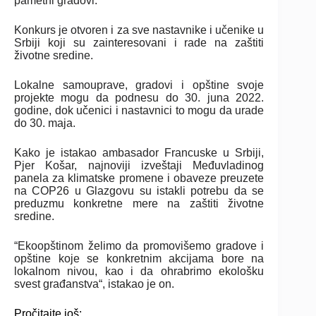
pametni gradovi.
Konkurs je otvoren i za sve nastavnike i učenike u
Srbiji koji su zainteresovani i rade na zaštiti
životne sredine.
Lokalne samouprave, gradovi i opštine svoje
projekte mogu da podnesu do 30. juna 2022.
godine, dok učenici i nastavnici to mogu da urade
do 30. maja.
Kako je istakao ambasador Francuske u Srbiji,
Pjer Košar, najnoviji izveštaji Međuvladinog
panela za klimatske promene i obaveze preuzete
na COP26 u Glazgovu su istakli potrebu da se
preduzmu konkretne mere na zaštiti životne
sredine.
“Ekoopštinom želimo da promovišemo gradove i
opštine koje se konkretnim akcijama bore na
lokalnom nivou, kao i da ohrabrimo ekološku
svest građanstva“, istakao je on.
Pročitajte još: