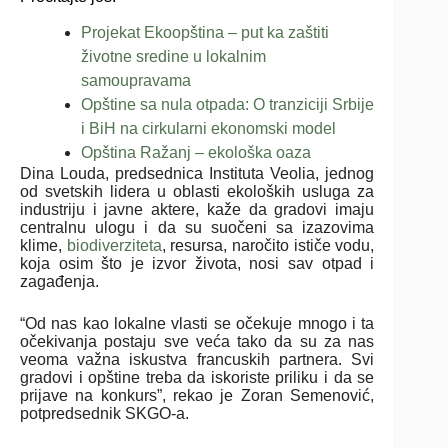
Projekat Ekoopština – put ka zaštiti
životne sredine u lokalnim
samoupravama
Opštine sa nula otpada: O tranziciji Srbije
i BiH na cirkularni ekonomski model
Opština Ražanj – ekološka oaza
Dina Louda, predsednica Instituta Veolia, jednog
od svetskih lidera u oblasti ekoloških usluga za
industriju i javne aktere, kaže da gradovi imaju
centralnu ulogu i da su suočeni sa izazovima
klime,
biodiverziteta
, resursa, naročito ističe vodu,
koja osim što je izvor života, nosi sav otpad i
zagađenja.
“Od nas kao lokalne vlasti se očekuje mnogo i ta
očekivanja postaju sve veća tako da su za nas
veoma važna iskustva francuskih partnera. Svi
gradovi i opštine treba da iskoriste priliku i da se
prijave na konkurs”, rekao je Zoran Semenović,
potpredsednik SKGO-a.