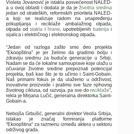
Violeta Jovanović je istakla posvećenost NALED-
a u ovoj oblasti i dodala je da je
životna sredina
jedan od strateških, reformskih prioriteta NALED-
a koji se realizuje radom na unapređenju
prikupljanja i reciklaže ambalažnog otpada,
otpada od
stakla
i
hrane
, upotrebljenih
baterija
i
sijalica i električnog i elektronskog otpada.
“Jedan od razloga zašto smo deo projekta
”Ekoopština” je jer želimo da gradimo bolju i
zdraviju sredinu za buduće generacije u Srbiji.
Nadam se da će lokalne samouprave koje ulažu u
očuvanje životne sredine prepoznati potencijal
projekta, baš kao što je to učinio i Saint-Gobain.
Naš primarni fokus je da ulažemo u održivost,
inovativne proizvode i pratimo sve faze njihovog
životnog ciklusa, od razvoja, pa sve do
reciklaže
”,
rekla je Mirjana Lučić, generalna direktorka Saint-
Gobain-a.
Nebojša Grbušić, generalni direktor Veolia Srbija,
istakao je značaj formiranja platforme
“Ekoopština“ za razmenu između aktera u sektoru
održivog grada.