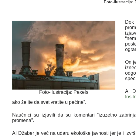
Foto-ilustracija:
Do
prom
izja
“nem
post
ogra
On j
izn
odgo
spec
Al D
Foto-ilustracija: Pexels
fosil
ako želite da svet vratite u pećine”.
Naučnici su izjavili da su komentari “izuzetno zabrinj
promena”.
Al Džaber je već na udaru ekološke javnosti jer je i izvr