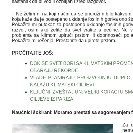
sastanak da bi vodili ozbiljan i zreo razgovor.
– Ne želim ni na koji način da se pridružim bilo kakvom 
koja kaže da je postepeno ukidanje fosilnih goriva ono št
Pokažite mi putokaz za postepeno ukidanje fosilnih gori
razvoj, osim ako želite da svet vratite u pećine. N
problema sa klimom upirući prstom ili doprinoseći polar
Pokažite mi rešenja. Prestanite da upirete prstom.
PROČITAJTE JOŠ:
DOK SE SVET BORI SA KLIMATSKIM PROME
OBARAJU REKORDE
VLADE PLANIRAJU PROIZVODNJU DUPLO V
NALAŽU KLIMATSKI CILJEVI
KLJUČNI IZVEŠTAJ UN: VELIKI KORACI U SM
CILJEVE IZ PARIZA
Naučnici šokirani: Moramo prestati sa sagorevanjem f
Za g
nema