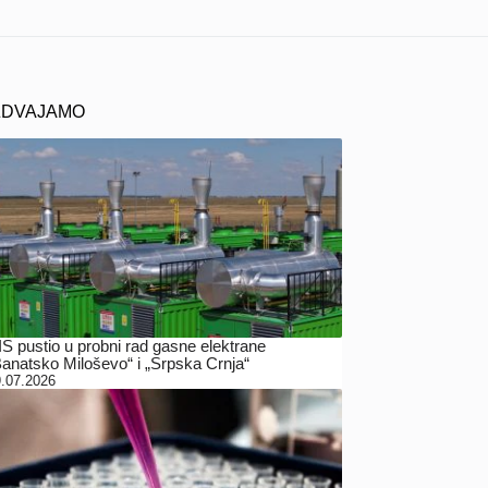
ZDVAJAMO
IS pustio u probni rad gasne elektrane
Banatsko Miloševo“ i „Srpska Crnja“
.07.2026