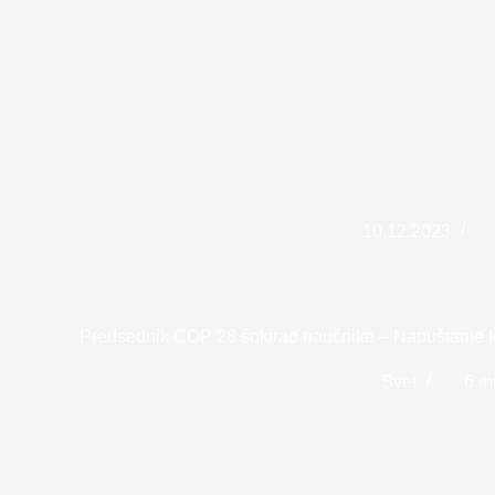
10.12.2023
Predsednik COP 28 šokirao naučnike – Napuštanje fo
Svet
6 m