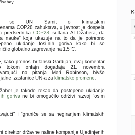
 Pixabay
K
k se UN Samit o klimatskim
enama COP28 zahuktava, u javnost je dospela
va predsednika
COP28
, sultana Al Džabera, da
a nauke” koja ukazuje na to da je potrebno
epeno ukidanje fosilnih goriva kako bi se
ničilo globalno zagrevanje na 1,5°C.
e, kako prenosi britanski Gardijan, ovaj komentar
eo tokom onlajn događaja 21. novembra
varajući na pitanja Meri Robinson, bivše
ijalne izaslanice UN-a za
klimatske promene
.
žaber je takođe rekao da postepeno ukidanje
nih goriva
ne bi omogućilo održivi razvoj “osim
avajući” i “graniče se sa negiranjem klimatskih
šni direktor državne naftne kompanije Ujedinjenih