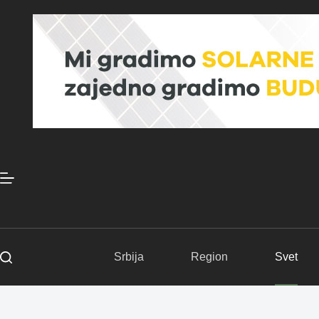
Skip
to
content
Srbija
Region
Svet