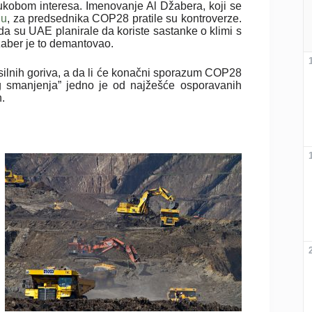
ukobom interesa. Imenovanje Al Džabera, koji se
ju
, za predsednika COP28 pratile su kontroverze.
a su UAE planirale da koriste sastanke o klimi s
žaber je to demantovao.
ilnih goriva, a da li će konačni sporazum COP28
enog smanjenja” jedno je od najžešće osporavanih
h.