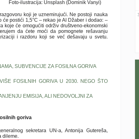
Foto-ilustracija: Unsplash (Dominik Vanyi)
razgovoru koji je uznemirujući. Ne postoji nauka
o će postići 1,5°C – rekao je Al Džaber i dodao: –
va koje će omogućiti održiv društveno-ekonomski
e verujem da ćete moći da pomognete rešavanju
izaciji i razdoru koji se već dešavaju u svetu.
NAMA, SUBVENCIJE ZA FOSILNA GORIVA
IŠE FOSILNIH GORIVA U 2030. NEGO ŠTO
ANJENJU EMISIJA, ALI NEDOVOLJNI ZA
osilnih goriva
eneralnog sekretara UN-a, Antonija Gutereša,
 dileme.