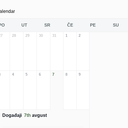
alendar
PO
UT
SR
ČE
PE
SU
27
28
29
30
31
1
2
3
4
5
6
7
8
9
Događaji
7th
avgust