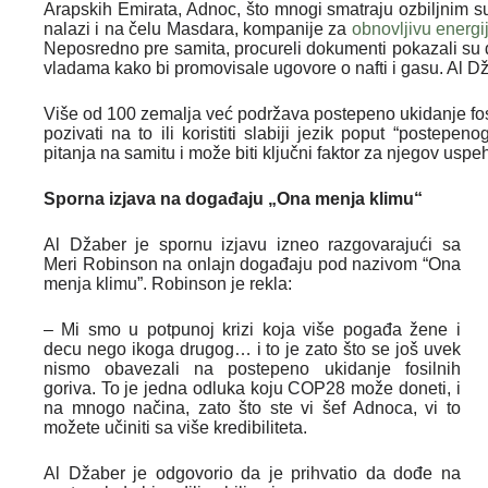
Arapskih Emirata, Adnoc, što mnogi smatraju ozbiljnim s
nalazi i na čelu Masdara, kompanije za
obnovljivu energi
Neposredno pre samita, procureli dokumenti pokazali su d
vladama kako bi promovisale ugovore o nafti i gasu. Al D
Više od 100 zemalja već podržava postepeno ukidanje fos
pozivati na to ili koristiti slabiji jezik poput “postep
pitanja na samitu i može biti ključni faktor za njegov uspe
Sporna izjava na događaju „Ona menja klimu“
Al Džaber je spornu izjavu izneo razgovarajući sa
Meri Robinson na onlajn događaju pod nazivom “Ona
menja klimu”. Robinson je rekla:
– Mi smo u potpunoj krizi koja više pogađa žene i
decu nego ikoga drugog… i to je zato što se još uvek
nismo obavezali na postepeno ukidanje fosilnih
goriva. To je jedna odluka koju COP28 može doneti, i
na mnogo načina, zato što ste vi šef Adnoca, vi to
možete učiniti sa više kredibiliteta.
Al Džaber je odgovorio da je prihvatio da dođe na