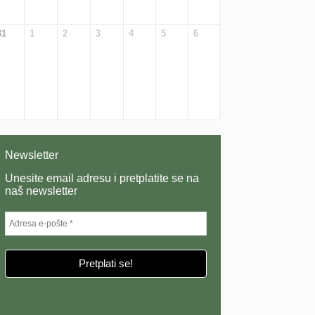
31
1
2
3
4
5
6
Newsletter
Unesite email adresu i pretplatite se na
naš newsletter