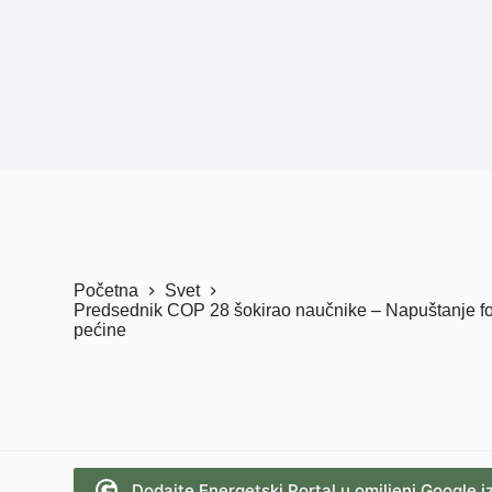
Početna
Svet
Predsednik COP 28 šokirao naučnike – Napuštanje fos
pećine
Dodajte Energetski Portal u omiljeni Google i