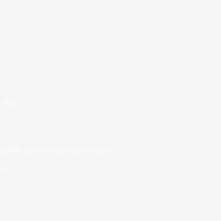
Svet
silnih goriva vraća nas u pećine
ins