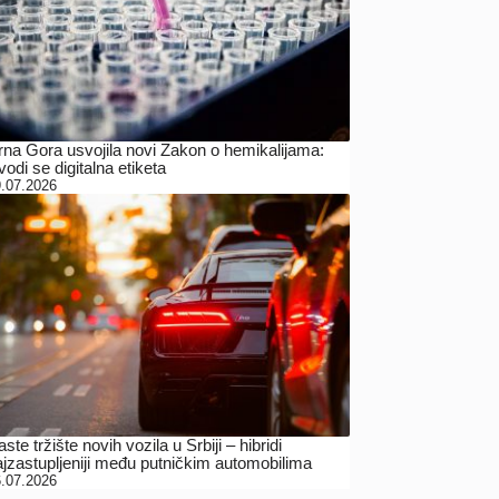
rna Gora usvojila novi Zakon o hemikalijama:
odi se digitalna etiketa
.07.2026
ste tržište novih vozila u Srbiji – hibridi
ajzastupljeniji među putničkim automobilima
.07.2026