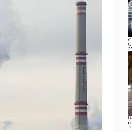
C
Uv
29
Ra
n
26