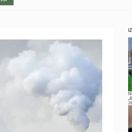
I
N
„
29