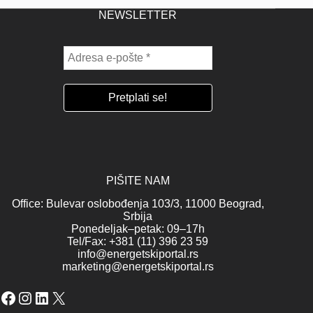
NEWSLETTER
PIŠITE NAM
Office: Bulevar oslobođenja 103/3, 11000 Beograd,
Srbija
Ponedeljak–petak: 09–17h
Tel/Fax: +381 (11) 396 23 59
info@energetskiportal.rs
marketing@energetskiportal.rs
Facebook
Instagram
LinkedIn
X