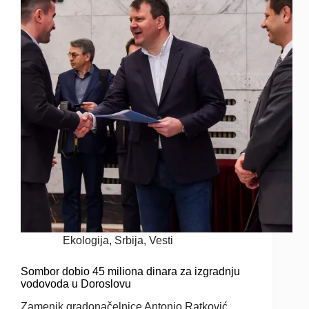
Ekologija
,
Srbija
,
Vesti
Sombor dobio 45 miliona dinara za izgradnju
vodovoda u Doroslovu
Zamenik gradonačelnice Antonio Ratković