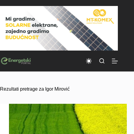
Skip
to
content
Rezultati pretrage za Igor Mirović