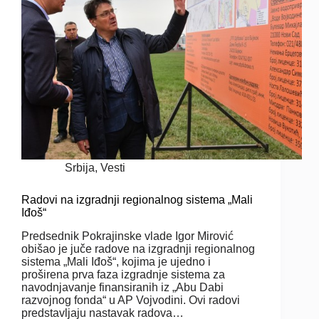
Srbija
,
Vesti
Radovi na izgradnji regionalnog sistema „Mali
Iđoš“
Predsednik Pokrajinske vlade Igor Mirović
obišao je juče radove na izgradnji regionalnog
sistema „Mali Iđoš“, kojima je ujedno i
proširena prva faza izgradnje sistema za
navodnjavanje finansiranih iz „Abu Dabi
razvojnog fonda“ u AP Vojvodini. Ovi radovi
predstavljaju nastavak radova…