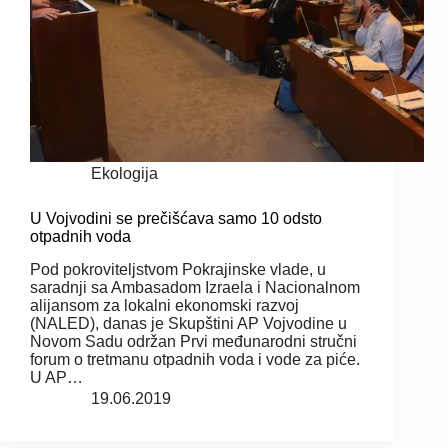
Ekologija
U Vojvodini se prečišćava samo 10 odsto
otpadnih voda
Pod pokroviteljstvom Pokrajinske vlade, u
saradnji sa Ambasadom Izraela i Nacionalnom
alijansom za lokalni ekonomski razvoj
(NALED), danas je Skupštini AP Vojvodine u
Novom Sadu održan Prvi međunarodni stručni
forum o tretmanu otpadnih voda i vode za piće.
U AP…
19.06.2019