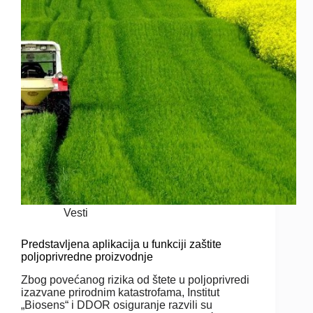
Vesti
Predstavljena aplikacija u funkciji zaštite
poljoprivredne proizvodnje
Zbog povećanog rizika od štete u poljoprivredi
izazvane prirodnim katastrofama, Institut
„Biosens“ i DDOR osiguranje razvili su