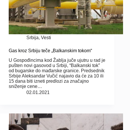
Srbija
,
Vesti
Gas kroz Srbiju teče „Balkanskim tokom“
U Gospođincima kod Žablja juče ujutru u rad je
pušten novi gasovod u Srbiji, “Balkanski tok”
od bugarske do mađarske granice. Predsednik
Srbije Aleksandar Vučić najavio da će za 10 ili
15 dana biti izneti predlozi za značajno
sniženje cene…
02.01.2021