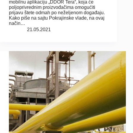
mobilnu aplikaciju „DDOR Tera“, koja će
poljoprivrednim proizvođačima omogućiti
prijavu štete odmah po neželjenom događaju.
Kako piše na sajtu Pokrajinske vlade, na ovaj
način…
21.05.2021