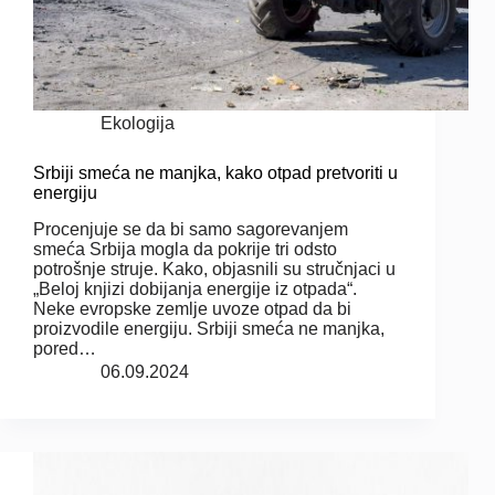
Ekologija
Srbiji smeća ne manjka, kako otpad pretvoriti u
energiju
Procenjuje se da bi samo sagorevanjem
smeća Srbija mogla da pokrije tri odsto
potrošnje struje. Kako, objasnili su stručnjaci u
„Beloj knjizi dobijanja energije iz otpada“.
Neke evropske zemlje uvoze otpad da bi
proizvodile energiju. Srbiji smeća ne manjka,
pored…
06.09.2024