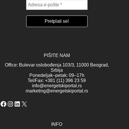
PIŠITE NAM
Office: Bulevar oslobođenja 103/3, 11000 Beograd,
Srbija
Ponedeljak–petak: 09–17h
Tel/Fax: +381 (11) 396 23 59
info@energetskiportal.rs
marketing@energetskiportal.rs
Facebook
Instagram
LinkedIn
X
INFO