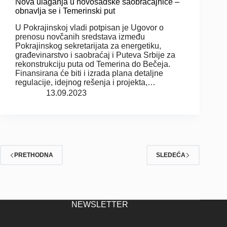
Nova ulaganja u novosadske saobraćajnice –
obnavlja se i Temerinski put
U Pokrajinskoj vladi potpisan je Ugovor o
prenosu novčanih sredstava između
Pokrajinskog sekretarijata za energetiku,
građevinarstvo i saobraćaj i Puteva Srbije za
rekonstrukciju puta od Temerina do Bečeja.
Finansirana će biti i izrada plana detaljne
regulacije, idejnog rešenja i projekta,…
13.09.2023
PRETHODNA
SLEDEĆA
NEWSLETTER