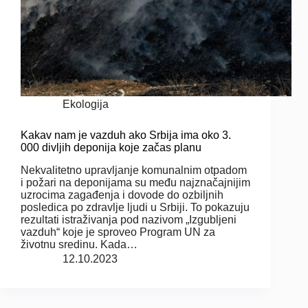
Ekologija
Kakav nam je vazduh ako Srbija ima oko 3.
000 divljih deponija koje začas planu
Nekvalitetno upravljanje komunalnim otpadom
i požari na deponijama su među najznačajnijim
uzrocima zagađenja i dovode do ozbiljnih
posledica po zdravlje ljudi u Srbiji. To pokazuju
rezultati istraživanja pod nazivom „Izgubljeni
vazduh“ koje je sproveo Program UN za
životnu sredinu. Kada…
12.10.2023