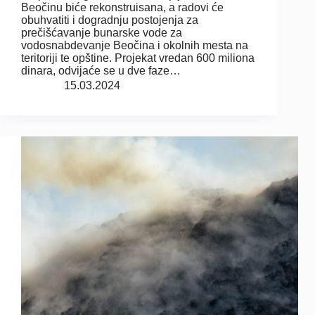
Beočinu biće rekonstruisana, a radovi će
obuhvatiti i dogradnju postojenja za
prečišćavanje bunarske vode za
vodosnabdevanje Beočina i okolnih mesta na
teritoriji te opštine. Projekat vredan 600 miliona
dinara, odvijaće se u dve faze…
15.03.2024