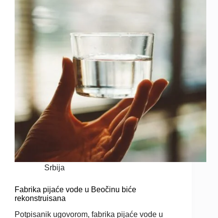
Srbija
Fabrika pijaće vode u Beočinu biće
rekonstruisana
Potpisanik ugovorom, fabrika pijaće vode u