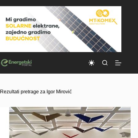
Skip
to
content
Rezultati pretrage za Igor Mirović