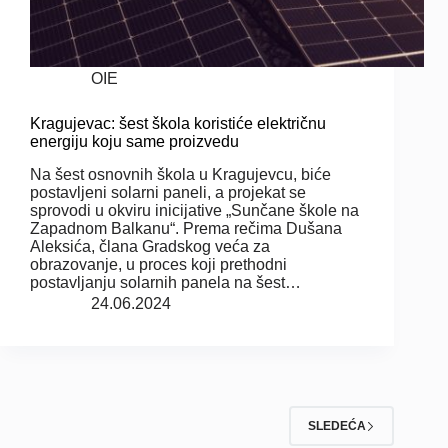
OIE
Kragujevac: šest škola koristiće električnu
energiju koju same proizvedu
Na šest osnovnih škola u Kragujevcu, biće
postavljeni solarni paneli, a projekat se
sprovodi u okviru inicijative „Sunčane škole na
Zapadnom Balkanu“. Prema rečima Dušana
Aleksića, člana Gradskog veća za
obrazovanje, u proces koji prethodni
postavljanju solarnih panela na šest…
24.06.2024
SLEDEĆA