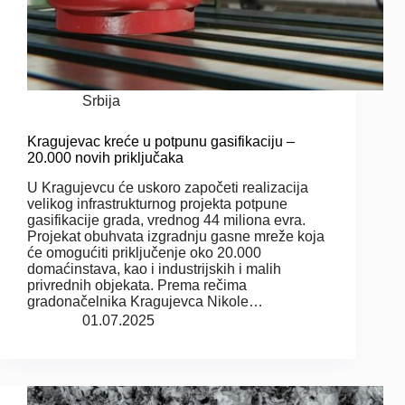
Srbija
Kragujevac kreće u potpunu gasifikaciju –
20.000 novih priključaka
U Kragujevcu će uskoro započeti realizacija
velikog infrastrukturnog projekta potpune
gasifikacije grada, vrednog 44 miliona evra.
Projekat obuhvata izgradnju gasne mreže koja
će omogućiti priključenje oko 20.000
domaćinstava, kao i industrijskih i malih
privrednih objekata. Prema rečima
gradonačelnika Kragujevca Nikole…
01.07.2025