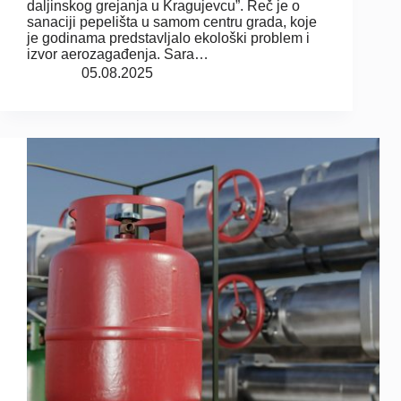
daljinskog grejanja u Kragujevcu”. Reč je o
sanaciji pepelišta u samom centru grada, koje
je godinama predstavljalo ekološki problem i
izvor aerozagađenja. Sara…
05.08.2025