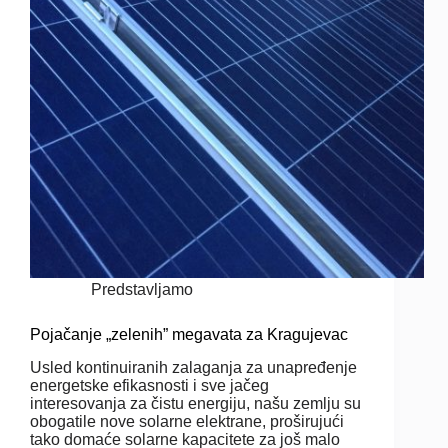
Predstavljamo
Pojačanje „zelenih” megavata za Kragujevac
Usled kontinuiranih zalaganja za unapređenje
energetske efikasnosti i sve jačeg
interesovanja za čistu energiju, našu zemlju su
obogatile nove solarne elektrane, proširujući
tako domaće solarne kapacitete za još malo