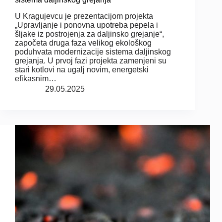
U Kragujevcu je prezentacijom projekta
„Upravljanje i ponovna upotreba pepela i
šljake iz postrojenja za daljinsko grejanje“,
započeta druga faza velikog ekološkog
poduhvata modernizacije sistema daljinskog
grejanja. U prvoj fazi projekta zamenjeni su
stari kotlovi na ugalj novim, energetski
efikasnim…
29.05.2025