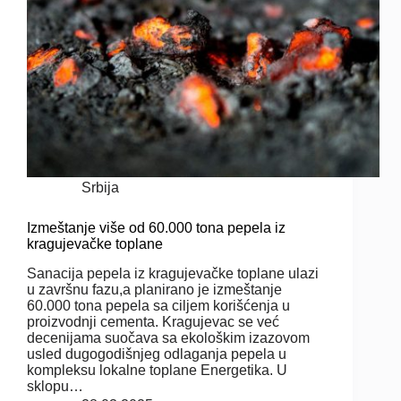
Srbija
Izmeštanje više od 60.000 tona pepela iz
kragujevačke toplane
Sanacija pepela iz kragujevačke toplane ulazi
u završnu fazu,a planirano je izmeštanje
60.000 tona pepela sa ciljem korišćenja u
proizvodnji cementa. Kragujevac se već
decenijama suočava sa ekološkim izazovom
usled dugogodišnjeg odlaganja pepela u
kompleksu lokalne toplane Energetika. U
sklopu…