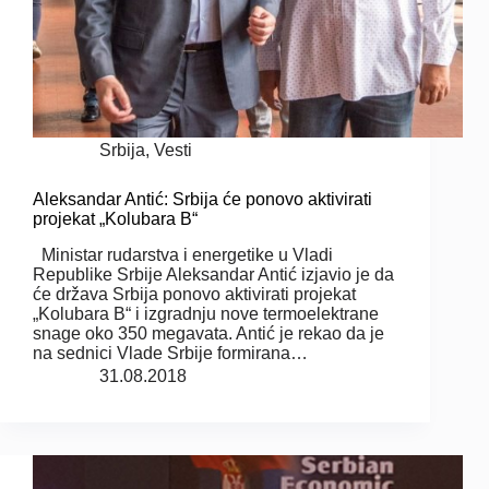
Srbija
,
Vesti
Aleksandar Antić: Srbija će ponovo aktivirati
projekat „Kolubara B“
Ministar rudarstva i energetike u Vladi
Republike Srbije Aleksandar Antić izjavio je da
će država Srbija ponovo aktivirati projekat
„Kolubara B“ i izgradnju nove termoelektrane
snage oko 350 megavata. Antić je rekao da je
na sednici Vlade Srbije formirana…
31.08.2018