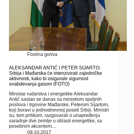
Fosilna goriva
ALEKSANDAR ANTIĆ I PETER SIJARTO:
Srbija i Mađarska će intenzivirati zajedničke
aktivnosti, kako bi osigurale sigurnost
snabdevanja gasom (FOTO)
Ministar rudarstva i energetike Aleksandar
Antić sastao se danas sa ministrom spoljnih
poslova i trgovine Mađarske, Peterom Sijartom,
koji boravi u jednodnevnoj poseti Srbiji. Ministri
su, tom prilikom, razgovarali o unapređenju
saradnje dve zemlje u oblasti energetike, sa
posebnim akcentom…
09.10.2017