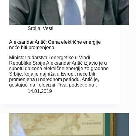
Srbija
,
Vesti
Aleksandar Antić: Cena električne energije
neće biti promenjena
Ministar rudarstva i energetike u Vladi
Republike Srbije Aleksandar Antić izjavio je u
subotu da cena električne energije za građane
Srbije, koja je najniža u Evropi, neće biti
promenjena u narednom periodu. Antić je,
gostujući na Televiziji Prva, podsetio na…
14.01.2019