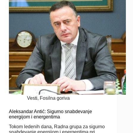
Vesti
,
Fosilna goriva
Aleksandar Antić: Sigurno snabdevanje
energijom i energentima
Tokom ledenih dana, Radna grupa za sigurno
snabdevanje energijom i energentima pri