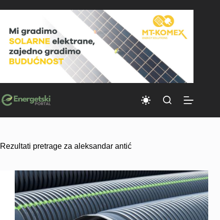
Skip
to
content
Rezultati pretrage za aleksandar antić