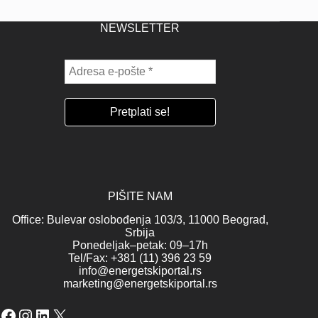
NEWSLETTER
PIŠITE NAM
Office: Bulevar oslobođenja 103/3, 11000 Beograd,
Srbija
Ponedeljak–petak: 09–17h
Tel/Fax: +381 (11) 396 23 59
info@energetskiportal.rs
marketing@energetskiportal.rs
Facebook
Instagram
LinkedIn
X