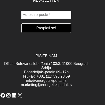
NEWSLETTER
PIŠITE NAM
Office: Bulevar oslobođenja 103/3, 11000 Beograd,
Srbija
Ponedeljak–petak: 09–17h
Tel/Fax: +381 (11) 396 23 59
info@energetskiportal.rs
marketing@energetskiportal.rs
Facebook
Instagram
LinkedIn
X