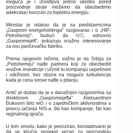
moguća je i izvodljiva jedino ukoliko pored
proizvodnje struje možemo da obezbedimo
adekvatan konzum za toplotnu energiju.
Ministar je istakao da je sa predstavnicima
„Gasprom energoholdinga“ razgovarao i o „HIP-
Petrohemiji“, budući da
NIS
, odnosno
„Gaspromnjeft“, pokazuju snažno interesovanje
za ovu pančevačku fabriku.
Prema njegovim rečima, važno je da Srbija za
„Petrohemiju“ nađe partnera koji će obezbediti
snažne investicije i učiniti tu kompaniju uspešnom
i održivom, bez obzira na moguće turbulencije
kada je cena sirove nafte u pitanju.
Antić je dodao da je u današnjim razgovorima sa
direktorom „Gaspromnjefta“ Aleksandrom
Đukovim bilo reči i o zajedničkim aktivnostima u
pravcu jačanja NIS-a, što kao kompanije, što kao
reginalnog igrača.
U tom smislu, kako je precizirao, konstatovano je
da se ključni projekat vezan za proizvodnju