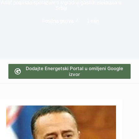
Antić potpisao sporazum o izgradnji gasnih elektrana u
Srbiji
Fosilna goriva
1 min
Dodajte Energetski Portal u omiljeni Google
izvor