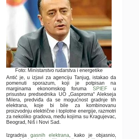
Foto: Ministarstvo rudarstva i energetike
Antić je, u izjavi za agenciju Tanjug, istakao da
pomenuti sporazum, koji je potpisan na
marginama ekonomskog foruma
SPIEF
u
prisustvu predsednika UO „Gasproma“ Alekseja
Milera, predviđa da se mogućnost gradnje tih
elektrana, koje bi bile za kombinovanu
proizvodnju električne i toplotne energije, razmotri
za nekoliko gradova, među kojima su Kragujevac,
Beograd, Niš i Novi Sad.
Izgradnja
gasnih elektrana
, kako je objasnio,