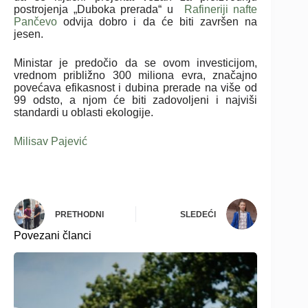
postrojenja „Duboka prerada“ u
Rafineriji nafte
Pančevo
odvija dobro i da će biti završen na
jesen.
Ministar je predočio da se ovom investicijom,
vrednom približno 300 miliona evra, značajno
povećava efikasnost i dubina prerade na više od
99 odsto, a njom će biti zadovoljeni i najviši
standardi u oblasti ekologije.
Milisav Pajević
PRETHODNI
SLEDEĆI
Povezani članci