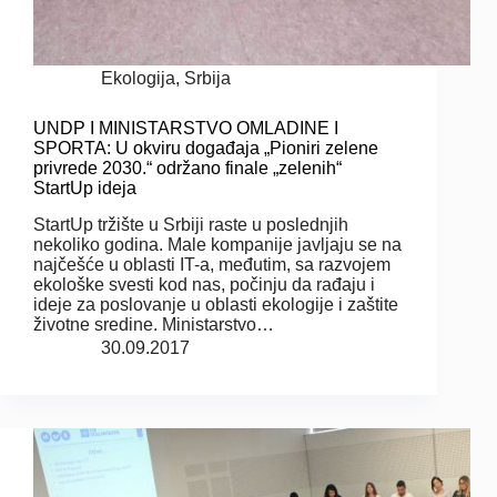
Ekologija
,
Srbija
UNDP I MINISTARSTVO OMLADINE I
SPORTA: U okviru događaja „Pioniri zelene
privrede 2030.“ održano finale „zelenih“
StartUp ideja
StartUp tržište u Srbiji raste u poslednjih
nekoliko godina. Male kompanije javljaju se na
najčešće u oblasti IT-a, međutim, sa razvojem
ekološke svesti kod nas, počinju da rađaju i
ideje za poslovanje u oblasti ekologije i zaštite
životne sredine. Ministarstvo…
30.09.2017