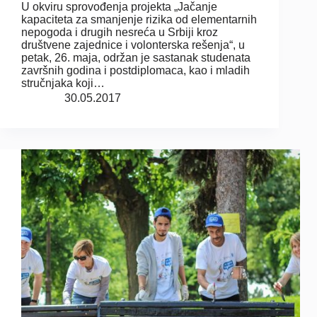
U okviru sprovođenja projekta „Jačanje
kapaciteta za smanjenje rizika od elementarnih
nepogoda i drugih nesreća u Srbiji kroz
društvene zajednice i volonterska rešenja“, u
petak, 26. maja, održan je sastanak studenata
završnih godina i postdiplomaca, kao i mladih
stručnjaka koji…
30.05.2017