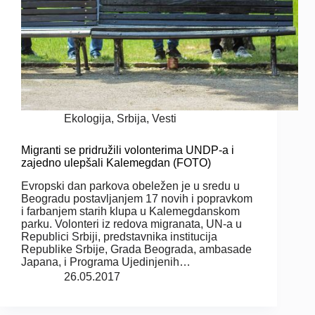
Ekologija
,
Srbija
,
Vesti
Migranti se pridružili volonterima UNDP-a i
zajedno ulepšali Kalemegdan (FOTO)
Evropski dan parkova obeležen je u sredu u
Beogradu postavljanjem 17 novih i popravkom
i farbanjem starih klupa u Kalemegdanskom
parku. Volonteri iz redova migranata, UN-a u
Republici Srbiji, predstavnika institucija
Republike Srbije, Grada Beograda, ambasade
Japana, i Programa Ujedinjenih…
26.05.2017