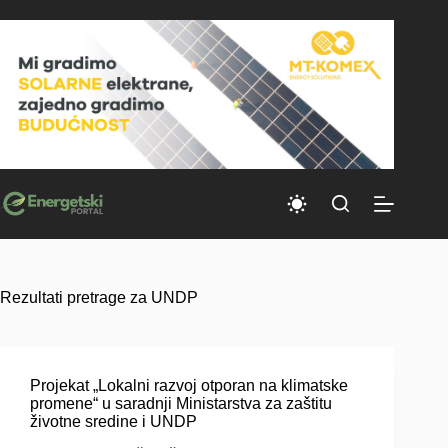
Skip
to
content
Rezultati pretrage za UNDP
Projekat „Lokalni razvoj otporan na klimatske
promene“ u saradnji Ministarstva za zaštitu
životne sredine i UNDP