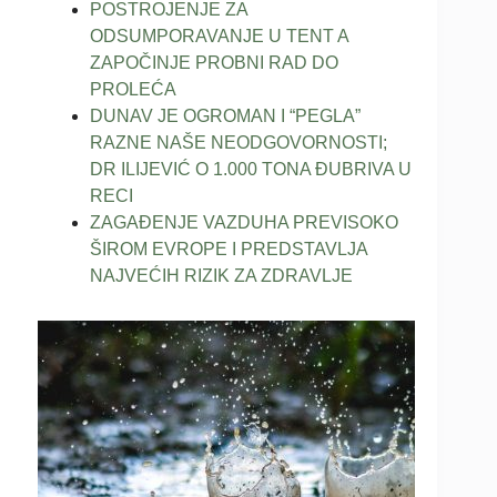
POSTROJENJE ZA
ODSUMPORAVANJE U TENT A
ZAPOČINJE PROBNI RAD DO
PROLEĆA
DUNAV JE OGROMAN I “PEGLA”
RAZNE NAŠE NEODGOVORNOSTI;
DR ILIJEVIĆ O 1.000 TONA ĐUBRIVA U
RECI
ZAGAĐENJE VAZDUHA PREVISOKO
ŠIROM EVROPE I PREDSTAVLJA
NAJVEĆIH RIZIK ZA ZDRAVLJE