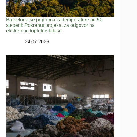
Barselona se priprema za temperature od 50
stepeni: Pokrenut projekat za odgovor na
ekstremne toplotne talase
24.07.2026