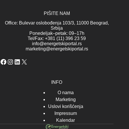
PIŠITE NAM
Office: Bulevar oslobođenja 103/3, 11000 Beograd,
Srbija
Ponedeljak–petak: 09–17h
Tel/Fax: +381 (11) 396 23 59
info@energetskiportal.rs
marketing@energetskiportal.rs
Facebook
Instagram
LinkedIn
X
INFO
O nama
Marketing
Uslovi korišćenja
Impressum
Kalendar