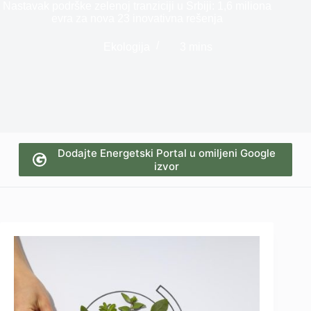
Nastavak podrške zelenoj tranziciji u Srbiji: 1,6 miliona
evra za nova 23 inovativna rešenja
Ekologija
3 mins
Dodajte Energetski Portal u omiljeni Google
izvor