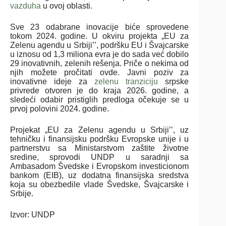
vazduha
u ovoj oblasti.
Sve 23 odabrane inovacije biće sprovedene
tokom 2024. godine. U okviru projekta „EU za
Zelenu agendu u Srbiji’’, podršku EU i Švajcarske
u iznosu od 1,3 miliona evra je do sada već dobilo
29 inovativnih, zelenih rešenja. Priče o nekima od
njih možete pročitati ovde. Javni poziv za
inovativne ideje za
zelenu tranziciju
srpske
privrede otvoren je do kraja 2026. godine, a
sledeći odabir pristiglih predloga očekuje se u
prvoj polovini 2024. godine.
Projekat „EU za Zelenu agendu u Srbiji’’, uz
tehničku i finansijsku podršku Evropske unije i u
partnerstvu sa Ministarstvom zaštite životne
sredine, sprovodi UNDP u saradnji sa
Ambasadom Švedske i Evropskom investicionom
bankom (EIB), uz dodatna finansijska sredstva
koja su obezbedile vlade Švedske, Švajcarske i
Srbije.
Izvor: UNDP