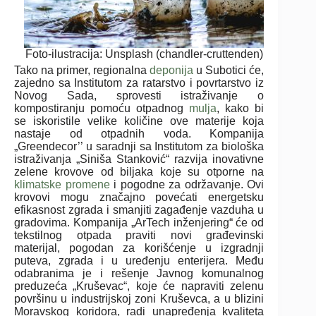
Foto-ilustracija: Unsplash (chandler-cruttenden)
Tako na primer, regionalna
deponija
u Subotici će,
zajedno sa Institutom za ratarstvo i povrtarstvo iz
Novog Sada, sprovesti istraživanje o
kompostiranju pomoću otpadnog
mulja
, kako bi
se iskoristile velike količine ove materije koja
nastaje od otpadnih voda. Kompanija
„Greendecor’’ u saradnji sa Institutom za biološka
istraživanja „Siniša Stanković“ razvija inovativne
zelene krovove od biljaka koje su otporne na
klimatske promene
i pogodne za održavanje. Ovi
krovovi mogu značajno povećati energetsku
efikasnost zgrada i smanjiti zagađenje vazduha u
gradovima. Kompanija „ArTech inženjering“ će od
tekstilnog otpada praviti novi građevinski
materijal, pogodan za korišćenje u izgradnji
puteva, zgrada i u uređenju enterijera. Među
odabranima je i rešenje Javnog komunalnog
preduzeća „Kruševac“, koje će napraviti zelenu
površinu u industrijskoj zoni Kruševca, a u blizini
Moravskog koridora, radi unapređenja kvaliteta