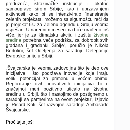
preduzeća, istraživačke institucije i lokalne
samouprave širom Srbije, kao i ubrzavanjem
aktivnosti kako bi se intenziviralo finansiranje
zelenih projekata, možemo sa sigurnošću reći da
je projekat EU za Zelenu agendu u Srbiju veoma
uspešan. U narednim mesecima biće urađeno još
više, jer je za klimatsku akciju i zaštitu
životne
sredine
potrebna veća podrška, za dobrobit svih
građana i građanki Srbije“, poručio je Nikola
Bertolini, šef Odeljenja za saradnju Delegacije
Evropske unije u Srbiji.
„Švajcarska je veoma zadovoljna što je deo ove
inicijative i što podržava inovacije koje imaju
veliki potencijal za primenu u većem obimu.
Repliciranje ovih inovativnih inicijativa bi u
značajnoj meri pozitivno uticalo na životnu
sredinu u Srbiji, što i nastojimo da postignemo u
saradnji sa partnerima na ovom projektu“, izjavio
je Ričard Koli, šef razvojne saradnje Ambasade
Švajcarske.
Pročitajte još: