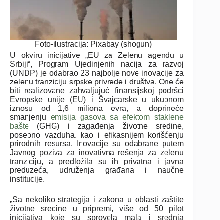
Foto-ilustracija: Pixabay (shogun)
U okviru inicijative „EU za Zelenu agendu u
Srbiji“, Program Ujedinjenih nacija za razvoj
(UNDP) je odabrao 23 najbolje nove inovacije za
zelenu tranziciju srpske privrede i društva. One će
biti realizovane zahvaljujući finansijskoj podršci
Evropske unije (EU) i Švajcarske u ukupnom
iznosu od 1,6 miliona evra, a doprineće
smanjenju
emisija gasova sa efektom staklene
bašte
(GHG) i zagađenja životne sredine,
posebno vazduha, kao i efikasnijem korišćenju
prirodnih resursa. Inovacije su odabrane putem
Javnog poziva za inovativna rešenja za zelenu
tranziciju, a predložila su ih privatna i javna
preduzeća, udruženja građana i naučne
institucije.
„Sa nekoliko strategija i zakona u oblasti zaštite
životne sredine u pripremi, više od 50 pilot
inicijativa koje su sprovela mala i srednja