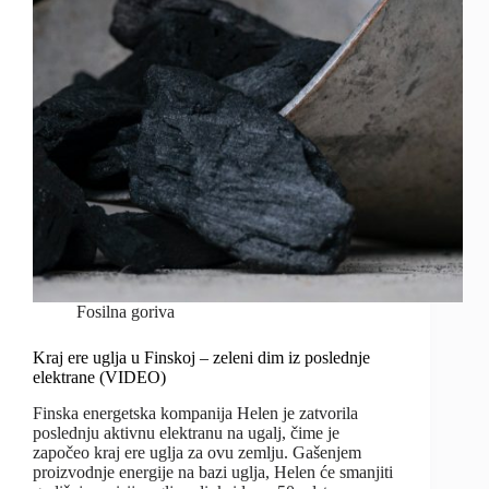
Fosilna goriva
Kraj ere uglja u Finskoj – zeleni dim iz poslednje
elektrane (VIDEO)
Finska energetska kompanija Helen je zatvorila
poslednju aktivnu elektranu na ugalj, čime je
započeo kraj ere uglja za ovu zemlju. Gašenjem
proizvodnje energije na bazi uglja, Helen će smanjiti