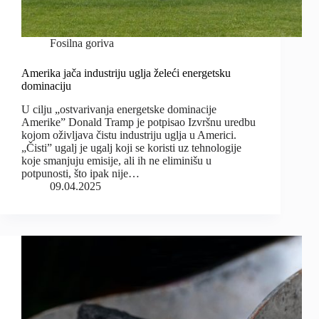
Fosilna goriva
Amerika jača industriju uglja želeći energetsku
dominaciju
U cilju „ostvarivanja energetske dominacije
Amerike” Donald Tramp je potpisao Izvršnu uredbu
kojom oživljava čistu industriju uglja u Americi.
„Čisti” ugalj je ugalj koji se koristi uz tehnologije
koje smanjuju emisije, ali ih ne eliminišu u
potpunosti, što ipak nije…
09.04.2025