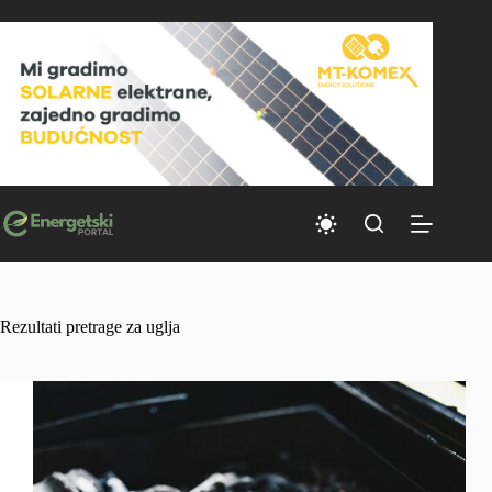
Skip
to
content
Rezultati pretrage za uglja