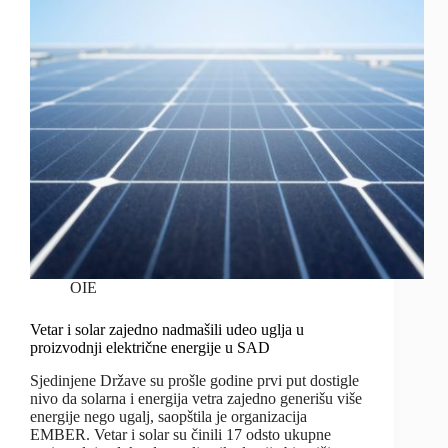
OIE
Vetar i solar zajedno nadmašili udeo uglja u
proizvodnji električne energije u SAD
Sjedinjene Države su prošle godine prvi put dostigle
nivo da solarna i energija vetra zajedno generišu više
energije nego ugalj, saopštila je organizacija
EMBER. Vetar i solar su činili 17 odsto ukupne