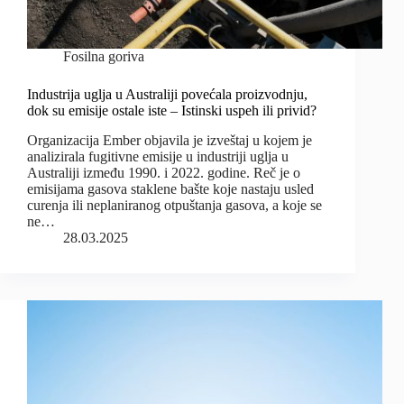
Fosilna goriva
Industrija uglja u Australiji povećala proizvodnju,
dok su emisije ostale iste – Istinski uspeh ili privid?
Organizacija Ember objavila je izveštaj u kojem je
analizirala fugitivne emisije u industriji uglja u
Australiji između 1990. i 2022. godine. Reč je o
emisijama gasova staklene bašte koje nastaju usled
curenja ili neplaniranog otpuštanja gasova, a koje se
ne…
28.03.2025