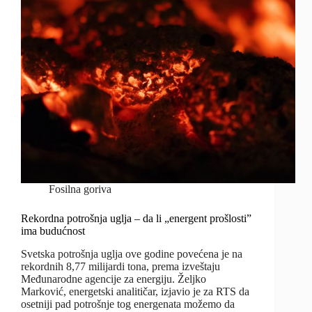
Fosilna goriva
Rekordna potrošnja uglja – da li „energent prošlosti”
ima budućnost
Svetska potrošnja uglja ove godine povećena je na
rekordnih 8,77 milijardi tona, prema izveštaju
Međunarodne agencije za energiju. Željko
Marković, energetski analitičar, izjavio je za RTS da
osetniji pad potrošnje tog energenata možemo da