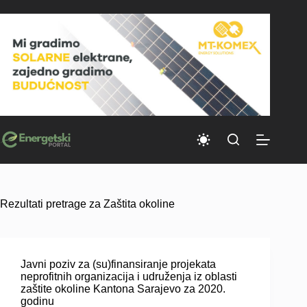
Skip
to
content
Rezultati pretrage za Zaštita okoline
Javni poziv za (su)finansiranje projekata
neprofitnih organizacija i udruženja iz oblasti
zaštite okoline Kantona Sarajevo za 2020.
godinu