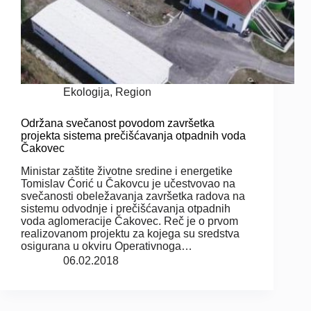
Ekologija
,
Region
Održana svečanost povodom završetka
projekta sistema prečišćavanja otpadnih voda
Čakovec
Ministar zaštite životne sredine i energetike
Tomislav Ćorić u Čakovcu je učestvovao na
svečanosti obeležavanja završetka radova na
sistemu odvodnje i prečišćavanja otpadnih
voda aglomeracije Čakovec. Reč je o prvom
realizovanom projektu za kojega su sredstva
osigurana u okviru Operativnoga…
06.02.2018