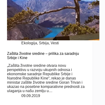
Ekologija
,
Srbija
,
Vesti
Zaštita životne sredine – prilika za saradnju
Srbije i Kine
„Zaštita životne sredine otvara novu
perspektivu u razvoju ukupnih odnosa i
ekonomske saradnje Republike Srbije i
Narodne Republike Kine“, rekao je danas
ministar zaštite životne sredine Goran Trivan i
ukazao na posebne komparativne prednosti za
ulaganja u našu zemlju u…
09.09.2019