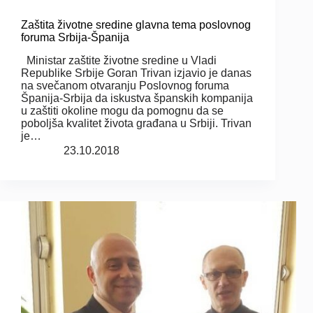
Zaštita životne sredine glavna tema poslovnog
foruma Srbija-Španija
Ministar zaštite životne sredine u Vladi
Republike Srbije Goran Trivan izjavio je danas
na svečanom otvaranju Poslovnog foruma
Španija-Srbija da iskustva španskih kompanija
u zaštiti okoline mogu da pomognu da se
poboljša kvalitet života građana u Srbiji. Trivan
je…
23.10.2018