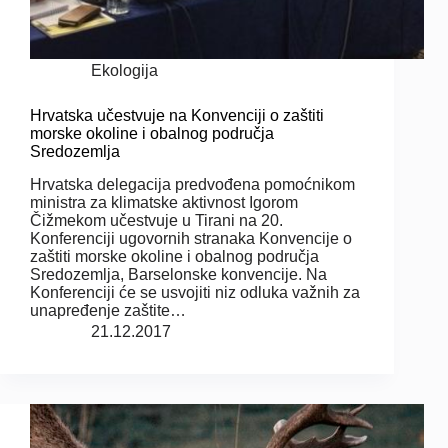
Ekologija
Hrvatska učestvuje na Konvenciji o zaštiti
morske okoline i obalnog područja
Sredozemlja
Hrvatska delegacija predvođena pomoćnikom
ministra za klimatske aktivnost Igorom
Čižmekom učestvuje u Tirani na 20.
Konferenciji ugovornih stranaka Konvencije o
zaštiti morske okoline i obalnog područja
Sredozemlja, Barselonske konvencije. Na
Konferenciji će se usvojiti niz odluka važnih za
unapređenje zaštite…
21.12.2017