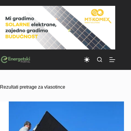
Skip
to
content
Rezultati pretrage za vlasotince