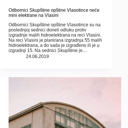
Odbornici Skupštine opštine Vlasotince neće
mini elektrane na Vlasini
Odbornici Skupštine opštine Vlasotince su na
poslednjoj sednici doneli odluku protiv
izgradnje malih hidroelektrana na reci Vlasini.
Na reci Vlasini je planirana izgradnja 55 malih
hidroelektrana, a do sada je izgrađeno ili je u
izgradnji 15. Na sednici Skupštine je…
24.06.2019