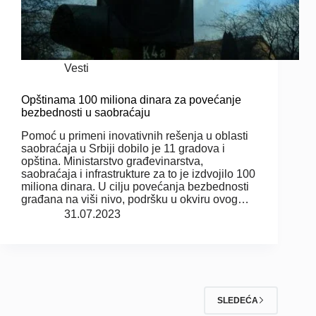
Vesti
Opštinama 100 miliona dinara za povećanje
bezbednosti u saobraćaju
Pomoć u primeni inovativnih rešenja u oblasti
saobraćaja u Srbiji dobilo je 11 gradova i
opština. Ministarstvo građevinarstva,
saobraćaja i infrastrukture za to je izdvojilo 100
miliona dinara. U cilju povećanja bezbednosti
građana na viši nivo, podršku u okviru ovog…
31.07.2023
SLEDEĆA