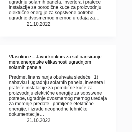
ugradnju solarnih panela, invertera i prateće
instalacije za porodične kuće za proizvodnju
električne energije za sopstvene potrebe,
ugradnje dvosmernog mernog uređaja za…
21.10.2022
Vlasotince – Javni konkurs za sufinansiranje
mera energetske efikasnosti ugradnjom
solarnih panela
Predmet finansiranja obuhvata sledeće: 1)
nabavku i ugradnju solarnih panela, invertera i
prateće instalacije za porodične kuće za
proizvodnju električne energije za sopstvene
potrebe, ugradnje dvosmernog mernog uređaja
za merenje predate i primljene električne
energije, i izrade neophodne tehničke
dokumentacije…
21.10.2022