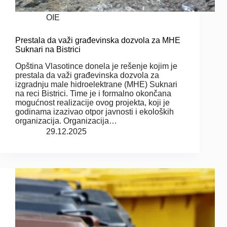
OIE
Prestala da važi građevinska dozvola za MHE
Suknari na Bistrici
Opština Vlasotince donela je rešenje kojim je
prestala da važi građevinska dozvola za
izgradnju male hidroelektrane (MHE) Suknari
na reci Bistrici. Time je i formalno okončana
mogućnost realizacije ovog projekta, koji je
godinama izazivao otpor javnosti i ekoloških
organizacija. Organizacija…
29.12.2025