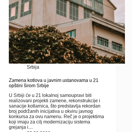
Srbija
Zamena kotlova u javnim ustanovama u 21
opštini širom Srbije
U Srbiji će u 21 lokalnoj samoupravi biti
realizovani projekti zamene, rekonstrukcije i
sanacije kotlarnica, što predstavlja rekordan
broj podržanih inicijativa u okviru javnog
konkursa za ovu namenu. Reč je o projektima
koji imaju za cilj modernizaciju sistema
grejanja i…