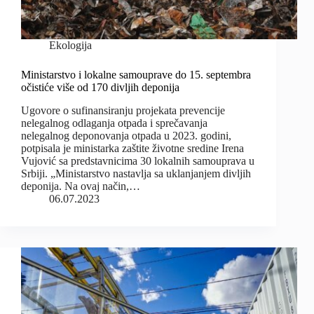
Ekologija
Ministarstvo i lokalne samouprave do 15. septembra
očistiće više od 170 divljih deponija
Ugovore o sufinansiranju projekata prevencije
nelegalnog odlaganja otpada i sprečavanja
nelegalnog deponovanja otpada u 2023. godini,
potpisala je ministarka zaštite životne sredine Irena
Vujović sa predstavnicima 30 lokalnih samouprava u
Srbiji. „Ministarstvo nastavlja sa uklanjanjem divljih
deponija. Na ovaj način,…
06.07.2023