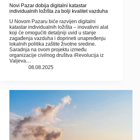
Novi Pazar dobija digitalni katastar
individualnih ložišta za bolji kvalitet vazduha
U Novom Pazaru biće razvijen digitalni
katastar individualnih ložišta – inovativni alat
koji će omogućiti detaljniji uvid u stanje
zagađenja vazduha i doprineti unapređenju
lokalnih politika zaštite životne sredine.
Saradnja na ovom projektu između
organizacije civilnog društva iRevolucija iz
Valjeva…
08.08.2025