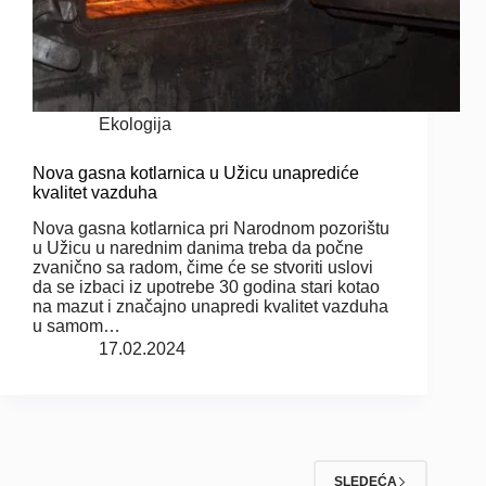
Ekologija
Nova gasna kotlarnica u Užicu unaprediće
kvalitet vazduha
Nova gasna kotlarnica pri Narodnom pozorištu
u Užicu u narednim danima treba da počne
zvanično sa radom, čime će se stvoriti uslovi
da se izbaci iz upotrebe 30 godina stari kotao
na mazut i značajno unapredi kvalitet vazduha
u samom…
17.02.2024
SLEDEĆA