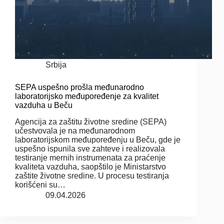
Srbija
SEPA uspešno prošla međunarodno
laboratorijsko međupoređenje za kvalitet
vazduha u Beču
Agencija za zaštitu životne sredine (SEPA)
učestvovala je na međunarodnom
laboratorijskom međupoređenju u Beču, gde je
uspešno ispunila sve zahteve i realizovala
testiranje mernih instrumenata za praćenje
kvaliteta vazduha, saopštilo je Ministarstvo
zaštite životne sredine. U procesu testiranja
korišćeni su…
09.04.2026