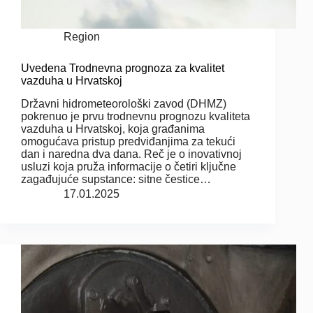
Region
Uvedena Trodnevna prognoza za kvalitet
vazduha u Hrvatskoj
Državni hidrometeorološki zavod (DHMZ)
pokrenuo je prvu trodnevnu prognozu kvaliteta
vazduha u Hrvatskoj, koja građanima
omogućava pristup predviđanjima za tekući
dan i naredna dva dana. Reč je o inovativnoj
usluzi koja pruža informacije o četiri ključne
zagađujuće supstance: sitne čestice…
17.01.2025