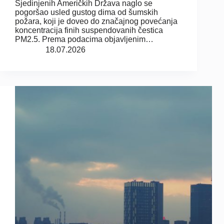
Sjedinjenih Američkih Država naglo se
pogoršao usled gustog dima od šumskih
požara, koji je doveo do značajnog povećanja
koncentracija finih suspendovanih čestica
PM2.5. Prema podacima objavljenim…
18.07.2026