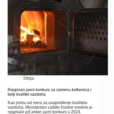
Srbija
Raspisan javni konkurs za zamenu kotlarnica i
bolji kvalitet vazduha
Kao jednu od mera za unapređenje kvaliteta
vazduha, Ministarstvo zaštite životne sredine je
raspisalo još jedan javni konkurs u 2024.