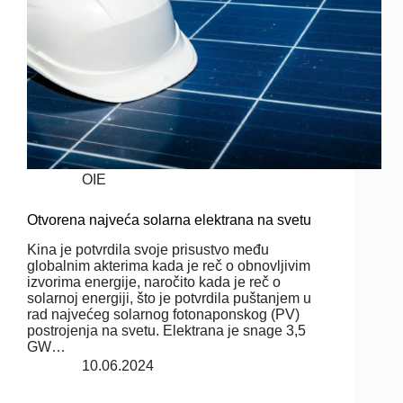
OIE
Otvorena najveća solarna elektrana na svetu
Kina je potvrdila svoje prisustvo među
globalnim akterima kada je reč o obnovljivim
izvorima energije, naročito kada je reč o
solarnoj energiji, što je potvrdila puštanjem u
rad najvećeg solarnog fotonaponskog (PV)
postrojenja na svetu. Elektrana je snage 3,5
GW…
10.06.2024