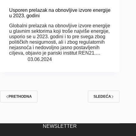
Usporen prelazak na obnovljive izvore energije
u 2023. godini
Globalni prelazak na obnovljive izvore energije
u glavnim sektorima koji troše najviše energije,
usporio se u 2023. godini i to pre svega zbog
političkih nesigurnosti, ali i zbog regulatornih
nejasnoća i nedovoljno jasno postavljenih
ciljeva, objavio je pariski institut REN21.…
03.06.2024
PRETHODNA
SLEDEĆA
NEWSLETTER