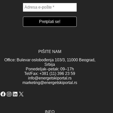
PIŠITE NAM
Office: Bulevar oslobođenja 103/3, 11000 Beograd,
Srbija
Ponedeljak–petak: 09–17h
Tel/Fax: +381 (11) 396 23 59
info@energetskiportal.rs
marketing@energetskiportal.rs
Facebook
Instagram
LinkedIn
X
INFO