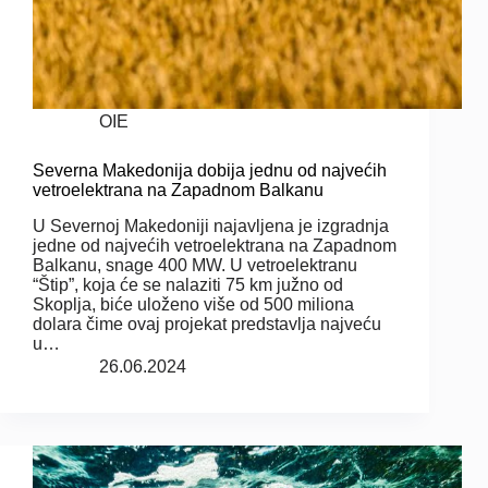
OIE
Severna Makedonija dobija jednu od najvećih
vetroelektrana na Zapadnom Balkanu
U Severnoj Makedoniji najavljena je izgradnja
jedne od najvećih vetroelektrana na Zapadnom
Balkanu, snage 400 MW. U vetroelektranu
“Štip”, koja će se nalaziti 75 km južno od
Skoplja, biće uloženo više od 500 miliona
dolara čime ovaj projekat predstavlja najveću
u…
26.06.2024