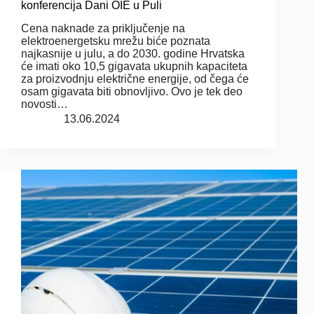
konferencija Dani OIE u Puli
Cena naknade za priključenje na
elektroenergetsku mrežu biće poznata
najkasnije u julu, a do 2030. godine Hrvatska
će imati oko 10,5 gigavata ukupnih kapaciteta
za proizvodnju električne energije, od čega će
osam gigavata biti obnovljivo. Ovo je tek deo
novosti…
13.06.2024