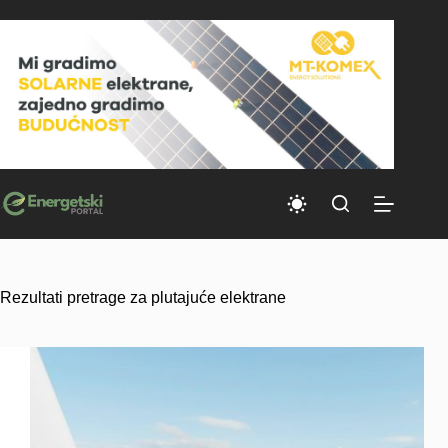
Skip
to
content
Rezultati pretrage za plutajuće elektrane