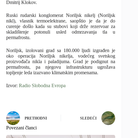
Dmitrij Klokov.
Ruski rudarski konglomerat Noriljsk nikelj (Noriljsk
nikl), vlasnik termoelektrane, saopštio je da je do
curenje došlo kada su stubovi koji drže rezervoar za
skladištenje potonuli usled odmrzavanja tla u
permafrostu.
Noriljsk, izolovani grad sa 180.000 ljudi izgrađen je
oko operacija Noriljsk nikelja, vodećeg svetskog
proizvođača nikla i paladijuma. Grad je podignut na
permafrostu, pa njegovu infrastrukturu ugrožava
topljenje leda izazvano klimatskim promenama.
Izvor:
Radio Slobodna Evropa
PRETHODNI
SLEDEĆI
Povezani članci