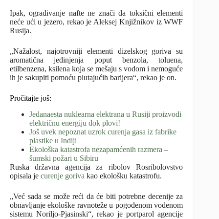
Ipak, ograđivanje nafte ne znači da toksični elementi
neće ući u jezero, rekao je Aleksej Knjižnikov iz WWF
Rusija.
„Nažalost, najotrovniji elementi dizelskog goriva su
aromatična jedinjenja poput benzola, toluena,
etilbenzena, ksilena koja se mešaju s vodom i nemoguće
ih je sakupiti pomoću plutajućih barijera“, rekao je on.
Pročitajte još:
Jedanaesta nuklearna elektrana u Rusiji proizvodi
električnu energiju dok plovi!
Još uvek nepoznat uzrok curenja gasa iz fabrike
plastike u Indiji
Ekološka katastrofa nezapamćenih razmera –
šumski požari u Sibiru
Ruska državna agencija za ribolov Rosribolovstvo
opisala je
curenje goriva
kao ekološku katastrofu.
„Već sada se može reći da će biti potrebne decenije za
obnavljanje ekološke ravnoteže u pogođenom vodenom
sistemu Noriljo-Pjasinski“, rekao je portparol agencije