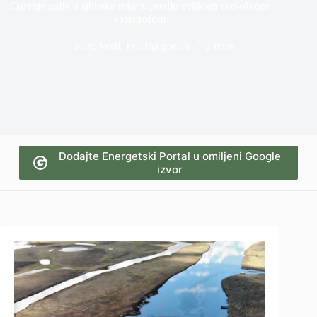
Curenje nafte u sibirske reke zapretilo velikom ekološkom
katastrofom
Svet
,
Vesti
,
Fosilna goriva
2 mins
Dodajte Energetski Portal u omiljeni Google
izvor