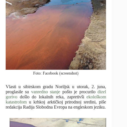
Foto: Facebook (screenshot)
Vlasti u sibirskom gradu Noriljsk u utorak, 2. juna,
proglasile su
vanredno stanje
pošto je procurilo
dizel
gorivo
došlo do lokalnih reka, zapretivši
ekološkom
katastrofom
u krhkoj arktičkoj prirodnoj sredini, piše
redakcija Radija Slobodna Evropa na engleskom jeziku.