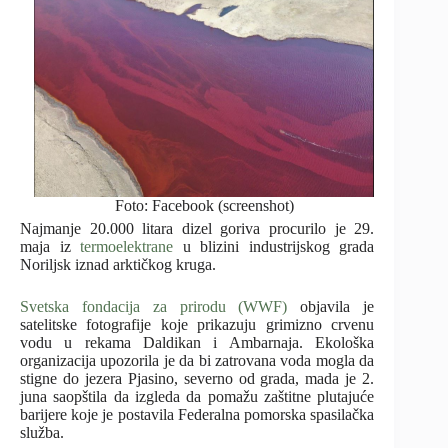
Foto: Facebook (screenshot)
Najmanje 20.000 litara dizel goriva procurilo je 29.
maja iz
termoelektrane
u blizini industrijskog grada
Noriljsk iznad arktičkog kruga.
Svetska fondacija za prirodu (WWF)
objavila je
satelitske fotografije koje prikazuju grimizno crvenu
vodu u rekama Daldikan i Ambarnaja. Ekološka
organizacija upozorila je da bi zatrovana voda mogla da
stigne do jezera Pjasino, severno od grada, mada je 2.
juna saopštila da izgleda da pomažu zaštitne plutajuće
barijere koje je postavila Federalna pomorska spasilačka
služba.