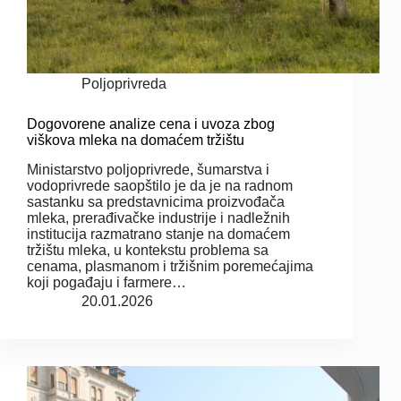
Poljoprivreda
Dogovorene analize cena i uvoza zbog
viškova mleka na domaćem tržištu
Ministarstvo poljoprivrede, šumarstva i
vodoprivrede saopštilo je da je na radnom
sastanku sa predstavnicima proizvođača
mleka, prerađivačke industrije i nadležnih
institucija razmatrano stanje na domaćem
tržištu mleka, u kontekstu problema sa
cenama, plasmanom i tržišnim poremećajima
koji pogađaju i farmere…
20.01.2026