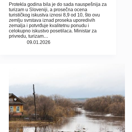
Protekla godina bila je do sada nauspešnija za
turizam u Sloveniji, a prosečna ocena
turističkog iskustva iznosi 8,9 od 10, što ovu
zemlju svrstava iznad proseka uporedivih
zemalja i potvrđuje kvalitetnu ponudu i
celokupno iskustvo posetilaca. Ministar za
privredu, turizam…
09.01.2026