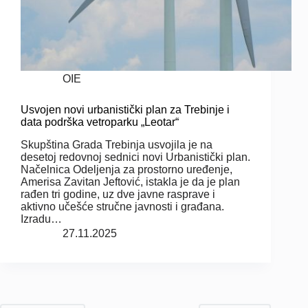
OIE
Usvojen novi urbanistički plan za Trebinje i
data podrška vetroparku „Leotar“
Skupština Grada Trebinja usvojila je na
desetoj redovnoj sednici novi Urbanistički plan.
Načelnica Odeljenja za prostorno uređenje,
Amerisa Zavitan Jeftović, istakla je da je plan
rađen tri godine, uz dve javne rasprave i
aktivno učešće stručne javnosti i građana.
Izradu…
27.11.2025