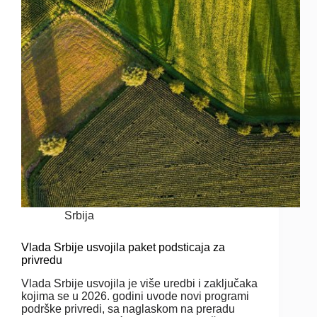
Srbija
Vlada Srbije usvojila paket podsticaja za
privredu
Vlada Srbije usvojila je više uredbi i zaključaka
kojima se u 2026. godini uvode novi programi
podrške privredi, sa naglaskom na preradu