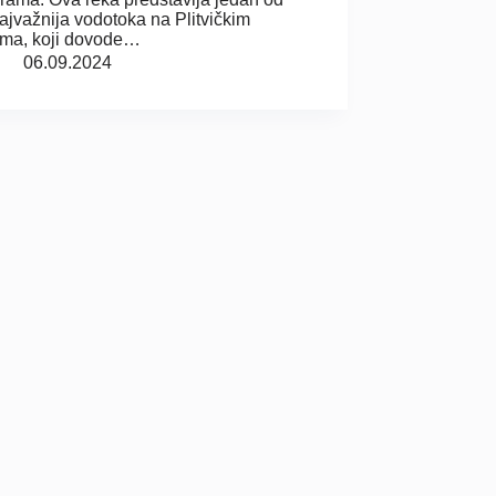
ajvažnija vodotoka na Plitvičkim
ima, koji dovode…
06.09.2024