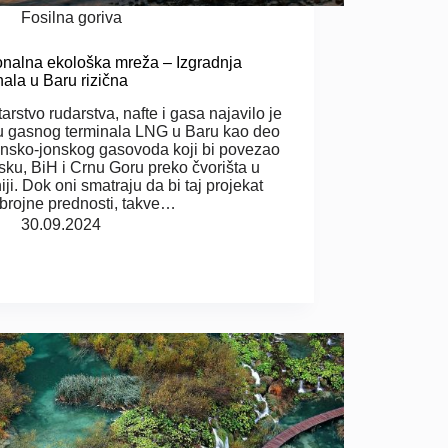
Fosilna goriva
nalna ekološka mreža – Izgradnja
nala u Baru rizična
tarstvo rudarstva, nafte i gasa najavilo je
u gasnog terminala LNG u Baru kao deo
nsko-jonskog gasovoda koji bi povezao
sku, BiH i Crnu Goru preko čvorišta u
iji. Dok oni smatraju da bi taj projekat
brojne prednosti, takve…
30.09.2024