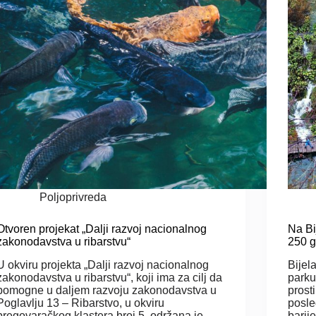
Poljoprivreda
Otvoren projekat „Dalji razvoj nacionalnog
Na Bi
zakonodavstva u ribarstvu“
250 
U okviru projekta „Dalji razvoj nacionalnog
Bijel
zakonodavstva u ribarstvu“, koji ima za cilj da
parku
pomogne u daljem razvoju zakonodavstva u
prost
Poglavlju 13 – Ribarstvo, u okviru
posle
pregovaračkog klastera broj 5, održana je
barij