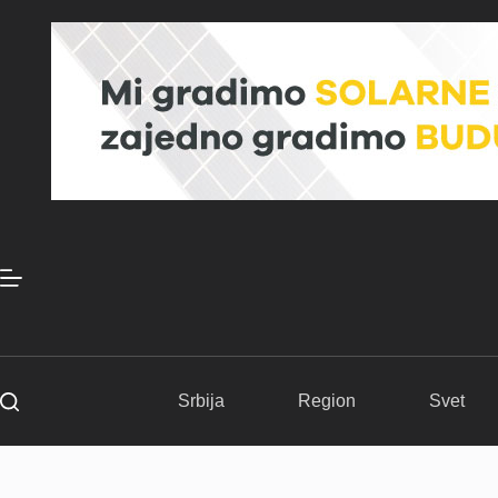
Skip
to
content
Srbija
Region
Svet