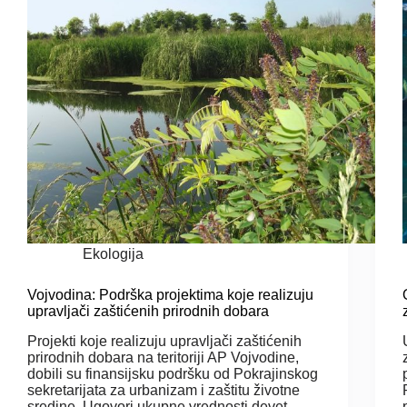
Ekologija
Vojvodina: Podrška projektima koje realizuju
upravljači zaštićenih prirodnih dobara
Projekti koje realizuju upravljači zaštićenih
prirodnih dobara na teritoriji AP Vojvodine,
dobili su finansijsku podršku od Pokrajinskog
sekretarijata za urbanizam i zaštitu životne
sredine. Ugovori ukupne vrednosti devet