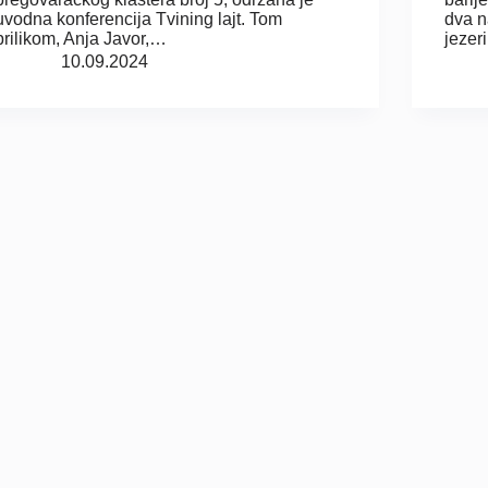
uvodna konferencija Tvining lajt. Tom
dva n
prilikom, Anja Javor,…
jezer
10.09.2024