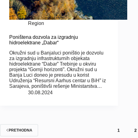
Region
Poništena dozvola za izgradnju
hidroelektrane „Dabar“
Okružni sud u Banjaluci poništio je dozvolu
za izgradnju infrastrukturnih objekata
hidroelektrane “Dabar” Trebinje u okviru
projekta “Gornji horizonti”. Okružni sud u
Banja Luci doneo je presudu u korist
Udruženja “Resursni Aarhus centar u BiH” iz
Sarajeva, poništivši rešenje Ministarstva…
30.08.2024
1
2
PRETHODNA