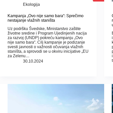
Ekologija
Kampanja „Ovo nije samo bara“: Sprečimo
nestajanje vlažnih staništa
Uz podršku Švedske, Ministarstvo zaštite
životne sredine i Program Ujedinjenih nacija
za razvoj (UNDP) pokreću kampanju „Ovo
nije samo bara“. Cilj kampanje je podizanje
svesti javnosti o važnosti očuvanja vlažnih
staništa, a sprovodi se u okviru inicijative „EU
za Zelenu…
30.10.2024