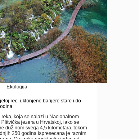
Ekologija
jeloj reci uklonjene barijere stare i do
godina
a reka, koja se nalazi u Nacionalnom
 Plitvička jezera u Hrvatskoj, iako se
ire dužinom svega 4,5 kilometara, tokom
dnjih 250 godina ispresecana je raznim
erama. Ova reka predstavlja jedan od