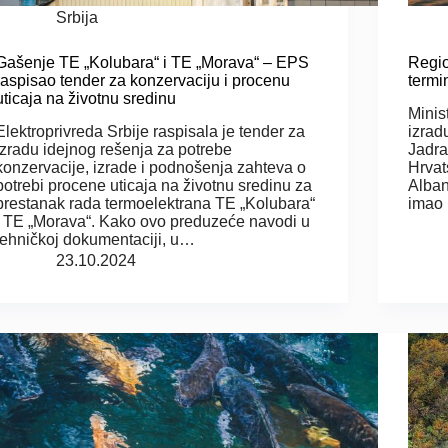
Srbija
Gašenje TE „Kolubara“ i TE „Morava“ – EPS
Regio
raspisao tender za konzervaciju i procenu
termi
uticaja na životnu sredinu
Minis
Elektroprivreda Srbije raspisala je tender za
izrad
izradu idejnog rešenja za potrebe
Jadra
konzervacije, izrade i podnošenja zahteva o
Hrvat
potrebi procene uticaja na životnu sredinu za
Alban
prestanak rada termoelektrana TE „Kolubara“
imao 
i TE „Morava“. Kako ovo preduzeće navodi u
tehničkoj dokumentaciji, u…
23.10.2024