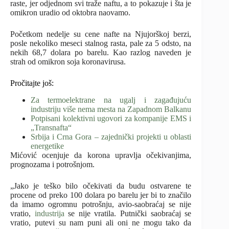
raste, jer odjednom svi traže naftu, a to pokazuje i šta je
omikron uradio od oktobra naovamo.
Početkom nedelje su cene nafte na Njujorškoj berzi,
posle nekoliko meseci stalnog rasta, pale za 5 odsto, na
nekih 68,7 dolara po barelu. Kao razlog naveden je
strah od omikron soja koronavirusa.
Pročitajte još:
Za termoelektrane na ugalj i zagađujuću
industriju više nema mesta na Zapadnom Balkanu
Potpisani kolektivni ugovori za kompanije EMS i
„Transnafta“
Srbija i Crna Gora – zajednički projekti u oblasti
energetike
Mićović ocenjuje da korona upravlja očekivanjima,
prognozama i potrošnjom.
„Jako je teško bilo očekivati da budu ostvarene te
procene od preko 100 dolara po barelu jer bi to značilo
da imamo ogromnu potrošnju, avio-saobraćaj se nije
vratio,
industrija
se nije vratila. Putnički saobraćaj se
vratio, putevi su nam puni ali oni ne mogu tako da