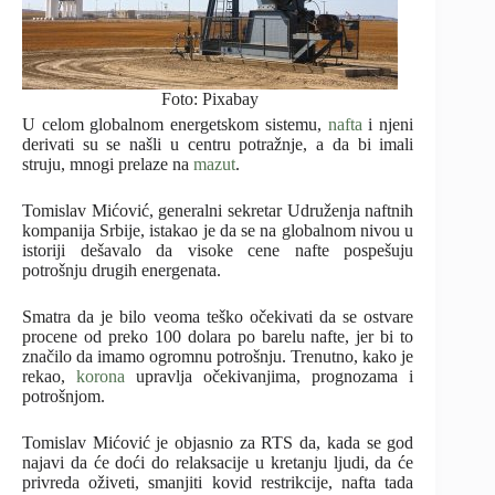
Foto: Pixabay
U celom globalnom energetskom sistemu,
nafta
i njeni
derivati su se našli u centru potražnje, a da bi imali
struju, mnogi prelaze na
mazut
.
Tomislav Mićović, generalni sekretar Udruženja naftnih
kompanija Srbije, istakao je da se na globalnom nivou u
istoriji dešavalo da visoke cene nafte pospešuju
potrošnju drugih energenata.
Smatra da je bilo veoma teško očekivati da se ostvare
procene od preko 100 dolara po barelu nafte, jer bi to
značilo da imamo ogromnu potrošnju. Trenutno, kako je
rekao,
korona
upravlja očekivanjima, prognozama i
potrošnjom.
Tomislav Mićović je objasnio za RTS da, kada se god
najavi da će doći do relaksacije u kretanju ljudi, da će
privreda oživeti, smanjiti kovid restrikcije, nafta tada