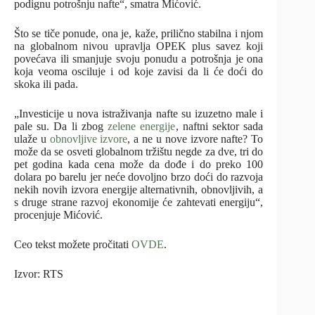
podignu potrošnju nafte“, smatra Mićović.
Što se tiče ponude, ona je, kaže, prilično stabilna i njom
na globalnom nivou upravlja OPEK plus savez koji
povećava ili smanjuje svoju ponudu a potrošnja je ona
koja veoma osciluje i od koje zavisi da li će doći do
skoka ili pada.
„Investicije u nova istraživanja nafte su izuzetno male i
pale su. Da li zbog
zelene energije
, naftni sektor sada
ulaže u
obnovljive izvore
, a ne u nove izvore nafte? To
može da se osveti globalnom tržištu negde za dve, tri do
pet godina kada cena može da dođe i do preko 100
dolara po barelu jer neće dovoljno brzo doći do razvoja
nekih novih izvora energije alternativnih, obnovljivih, a
s druge strane razvoj ekonomije će zahtevati energiju“,
procenjuje Mićović.
Ceo tekst možete pročitati
OVDE
.
Izvor: RTS