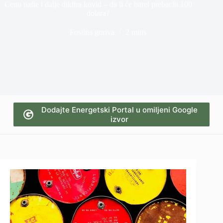
Cenu nafte i dalje diktira kovid – da li će barel prebaciti 100
dolara?
Fosilna goriva
2 mins
Dodajte Energetski Portal u omiljeni Google
izvor