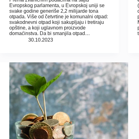
Evropskog parlamenta, u Evropskoj uniji se
svake godine generiše 2,2 milijarde tona
otpada. Više od četvrtine je komunalni otpad:
svakodnevni otpad koji sakupljaju i tretiraju
opštine, a koji uglavnom proizvode
domaćinstva. Da bi smanjila otpad…
30.10.2023