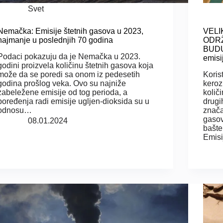
Svet
Nemačka: Emisije štetnih gasova u 2023,
VELI
najmanje u poslednjih 70 godina
ODRŽ
BUDU
Podaci pokazuju da je Nemačka u 2023.
emisi
godini proizvela količinu štetnih gasova koja
može da se poredi sa onom iz pedesetih
Korist
godina prošlog veka. Ovo su najniže
keroz
zabeležene emisije od tog perioda, a
količ
poređenja radi emisije ugljen-dioksida su u
drugi
odnosu…
znača
gasov
08.01.2024
bašte
Emisi