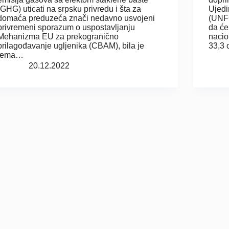
(GHG) uticati na srpsku privredu i šta za
Ujedi
domaća preduzeća znači nedavno usvojeni
(UNFC
privremeni sporazum o uspostavljanju
da će
Mehanizma EU za prekogranično
nacio
prilagođavanje ugljenika (CBAM), bila je
33,3 
tema…
20.12.2022