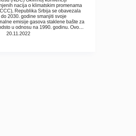
njenih nacija o klimatskim promenama
CC), Republika Srbija se obavezala
 do 2030. godine smanjiti svoje
nalne emisije gasova staklene bašte za
odsto u odnosu na 1990. godinu. Ovo…
20.11.2022