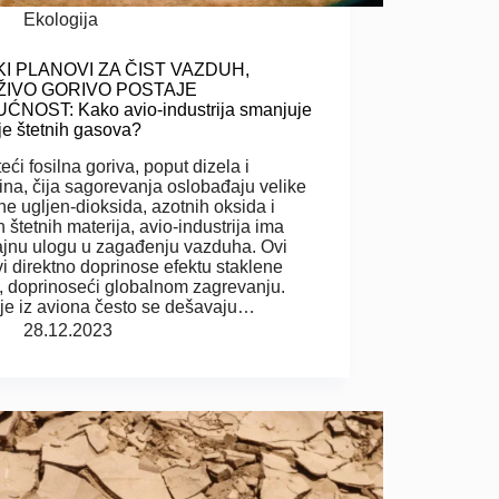
Ekologija
KI PLANOVI ZA ČIST VAZDUH,
IVO GORIVO POSTAJE
ĆNOST: Kako avio-industrija smanjuje
je štetnih gasova?
eći fosilna goriva, poput dizela i
ina, čija sagorevanja oslobađaju velike
ine ugljen-dioksida, azotnih oksida i
h štetnih materija, avio-industrija ima
jnu ulogu u zagađenju vazduha. Ovi
i direktno doprinose efektu staklene
, doprinoseći globalnom zagrevanju.
je iz aviona često se dešavaju…
28.12.2023