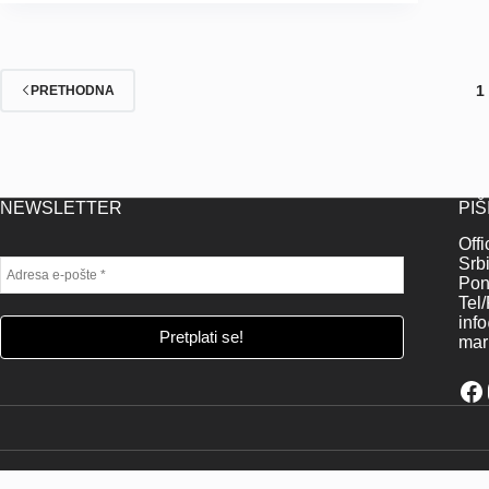
1
PRETHODNA
NEWSLETTER
PIŠ
Off
Srbi
Pon
Tel
inf
mar
Fa
-->-->