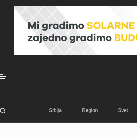
Skip
to
content
Srbija
Region
Svet