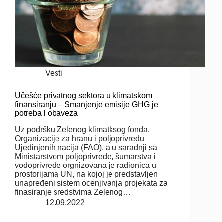
Vesti
Učešće privatnog sektora u klimatskom
finansiranju – Smanjenje emisije GHG je
potreba i obaveza
Uz podršku Zelenog klimatksog fonda,
Organizacije za hranu i poljoprivredu
Ujedinjenih nacija (FAO), a u saradnji sa
Ministarstvom poljoprivrede, šumarstva i
vodoprivrede orgnizovana je radionica u
prostorijama UN, na kojoj je predstavljen
unapređeni sistem ocenjivanja projekata za
finasiranje sredstvima Zelenog…
12.09.2022