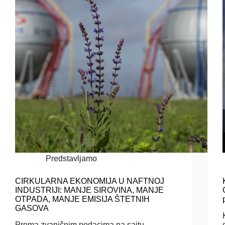
Predstavljamo
CIRKULARNA EKONOMIJA U NAFTNOJ
INDUSTRIJI: MANJE SIROVINA, MANJE
OTPADA, MANJE EMISIJA ŠTETNIH
GASOVA
Prema zvaničnim podacima na sajtu