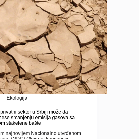
Ekologija
privatni sektor u Srbiji može da
nese smanjenju emisija gasova sa
om stakelene bašte
m najnovijem Nacionalno utvrđenom
nosu (NDC) Okvirnoj konvenciji