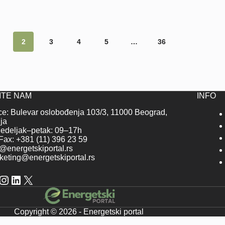
2
3
4
5
…
36
ITE NAM
INFO
ice: Bulevar oslobođenja 103/3, 11000 Beograd,
ja
edeljak–petak: 09–17h
/Fax: +381 (11) 396 23 59
o@energetskiportal.rs
keting@energetskiportal.rs
cebook
Instagram
LinkedIn
X
Copyright © 2026 - Energetski portal