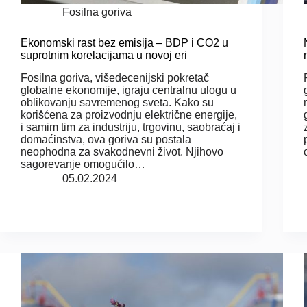
Fosilna goriva
Ekonomski rast bez emisija – BDP i CO2 u
suprotnim korelacijama u novoj eri
Fosilna goriva, višedecenijski pokretač
globalne ekonomije, igraju centralnu ulogu u
oblikovanju savremenog sveta. Kako su
korišćena za proizvodnju električne energije,
i samim tim za industriju, trgovinu, saobraćaj i
domaćinstva, ova goriva su postala
neophodna za svakodnevni život. Njihovo
sagorevanje omogućilo…
05.02.2024