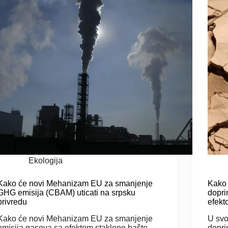
Ekologija
Kako će novi Mehanizam EU za smanjenje
Kako 
GHG emisija (CBAM) uticati na srpsku
dopri
privredu
efekt
Kako će novi Mehanizam EU za smanjenje
U svo
emisija gasova sa efektom staklene bašte
dopri