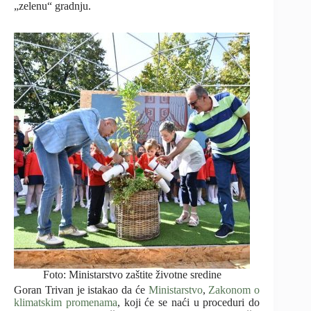
„zelenu“ gradnju.
Foto: Ministarstvo zaštite životne sredine
Goran Trivan je istakao da će
Ministarstvo
,
Zakonom o
klimatskim promenama
, koji će se naći u proceduri do