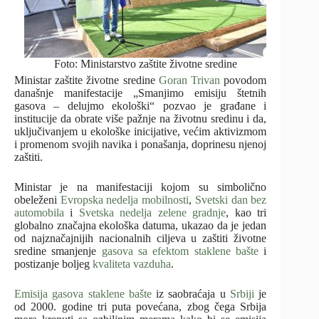
Foto: Ministarstvo zaštite životne sredine
Ministar zaštite životne sredine
Goran Trivan
povodom
današnje manifestacije „Smanjimo emisiju štetnih
gasova – delujmo ekološki“ pozvao je građane i
institucije da obrate više pažnje na životnu sredinu i da,
uključivanjem u ekološke inicijative, većim aktivizmom
i promenom svojih navika i ponašanja, doprinesu njenoj
zaštiti.
Ministar je na manifestaciji kojom su simbolično
obeleženi
Evropska nedelja mobilnosti
,
Svetski dan bez
automobila
i
Svetska nedelja zelene gradnje
, kao tri
globalno značajna ekološka datuma, ukazao da je jedan
od najznačajnijih nacionalnih ciljeva u zaštiti životne
sredine smanjenje
gasova sa efektom staklene bašte
i
postizanje boljeg
kvaliteta vazduha
.
Emisija gasova staklene bašte
iz saobraćaja u
Srbiji
je
od 2000. godine tri puta povećana, zbog čega Srbija