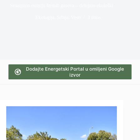
Smanjimo emisiju štetnih gasova – delujmo ekološki
Ekologija
,
Srbija
,
Vesti
3 mins
Dodajte Energetski Portal u omiljeni Google
izvor