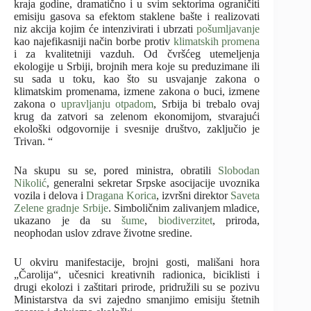
kraja godine, dramatično i u svim sektorima ograničiti
emisiju gasova sa efektom staklene bašte i realizovati
niz akcija kojim će intenzivirati i ubrzati
pošumljavanje
kao najefikasniji način borbe protiv
klimatskih promena
i za kvalitetniji vazduh. Od čvršćeg utemeljenja
ekologije u Srbiji, brojnih mera koje su preduzimane ili
su sada u toku, kao što su usvajanje zakona o
klimatskim promenama, izmene zakona o buci, izmene
zakona o
upravljanju otpadom
, Srbija bi trebalo ovaj
krug da zatvori sa zelenom ekonomijom, stvarajući
ekološki odgovornije i svesnije društvo, zaključio je
Trivan. “
Na skupu su se, pored ministra, obratili
Slobodan
Nikolić
, generalni sekretar Srpske asocijacije uvoznika
vozila i delova i
Dragana Korica
, izvršni direktor
Saveta
Zelene gradnje Srbije
. Simboličnim zalivanjem mladice,
ukazano je da su
šume
,
biodiverzitet
, priroda,
neophodan uslov zdrave životne sredine.
U okviru manifestacije, brojni gosti, mališani hora
„Čarolija“, učesnici kreativnih radionica, biciklisti i
drugi ekolozi i zaštitari prirode, pridružili su se pozivu
Ministarstva da svi zajedno smanjimo emisiju štetnih