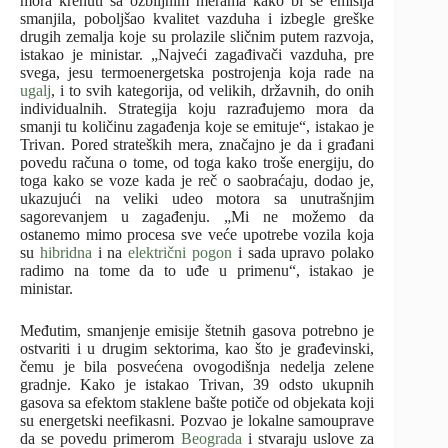
mora krenuti sa ozbiljnim merama kako bi se emisija
smanjila, poboljšao kvalitet vazduha i izbegle greške
drugih zemalja koje su prolazile sličnim putem razvoja,
istakao je ministar. „Najveći zagađivači vazduha, pre
svega, jesu termoenergetska postrojenja koja rade na
ugalj
, i to svih kategorija, od velikih, državnih, do onih
individualnih. Strategija koju razrađujemo mora da
smanji tu količinu zagađenja koje se emituje“, istakao je
Trivan. Pored strateških mera, značajno je da i građani
povedu računa o tome, od toga kako troše energiju, do
toga kako se voze kada je reč o saobraćaju, dodao je,
ukazujući na veliki udeo motora sa unutrašnjim
sagorevanjem u zagađenju. „Mi ne možemo da
ostanemo mimo procesa sve veće upotrebe vozila koja
su
hibridna
i na
električni pogon
i sada upravo polako
radimo na tome da to uđe u primenu“, istakao je
ministar.
Međutim, smanjenje emisije štetnih gasova potrebno je
ostvariti i u drugim sektorima, kao što je građevinski,
čemu je bila posvećena ovogodišnja nedelja zelene
gradnje. Kako je istakao Trivan, 39 odsto ukupnih
gasova sa efektom staklene bašte potiče od objekata koji
su energetski neefikasni. Pozvao je lokalne samouprave
da se povedu primerom
Beograda
i stvaraju uslove za