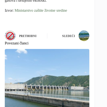
gasova i delujemo ekološki.
Izvor:
Ministarstvo zaštite životne sredine
PRETHODNI
SLEDEĆI
Povezani članci