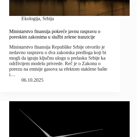
Ekologija
,
Srbija
Ministarstvo finansija pokreće javnu raspravu o
poreskim zakonima u službi zelene tranzicije
Ministarstvo finansija Republike Srbije otvorilo je
nedavno raspravu o dva zakonska predloga koji bi
mogli da igraju ključnu ulogu u prelasku Srbije ka
održivijem modelu privrede. Reč je o Zakonu o
porezu na emisije gasova sa efektom staklene bašte
i…
06.10.2025