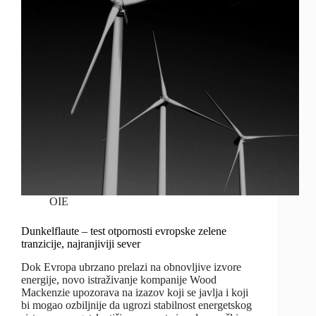
OIE
Dunkelflaute – test otpornosti evropske zelene
tranzicije, najranjiviji sever
Dok Evropa ubrzano prelazi na obnovljive izvore
energije, novo istraživanje kompanije Wood
Mackenzie upozorava na izazov koji se javlja i koji
bi mogao ozbiljnije da ugrozi stabilnost energetskog