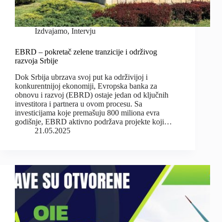
Izdvajamo
,
Intervju
EBRD – pokretač zelene tranzicije i održivog
razvoja Srbije
Dok Srbija ubrzava svoj put ka održivijoj i
konkurentnijoj ekonomiji, Evropska banka za
obnovu i razvoj (EBRD) ostaje jedan od ključnih
investitora i partnera u ovom procesu. Sa
investicijama koje premašuju 800 miliona evra
godišnje, EBRD aktivno podržava projekte koji…
21.05.2025