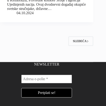
u Kembridžu, Privredne komore Srbije i agencija
Ujedinjenih nacija. Ovaj dvodnevni događaj okupiće
svetske stručnjake, državne…
04.10.2024
SLEDEĆA
NEWSLETTER