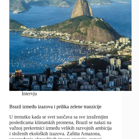
Intervju
Brazil između izazova i prilika zelene tranzicije
U trenutku kada se svet suočava sa sve izraženijim
posledicama klimatskih promena, Brazil se nalazi na
važnoj prekretnici između velikih razvojnih ambicija
i složenih ekoloških izazova. Zaštita Amazona,