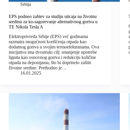
Srbija
EPS podneo zahtev za studiju uticaja na životnu
sredinu za ko-sagorevanje alternativnog goriva u
TE Nikola Tesla A
Elektroprivreda Srbije (EPS) već godinama
razmatra mogućnost korišćenja otpada kao
dodatnog goriva u svojim termoelektranama. Ova
inicijativa ima dvostruki cilj: smanjenje upotrebe
lignita kao osnovnog goriva i redukciju količine
otpada na deponijama, što bi doprinelo zaštiti
životne sredine. Prethodno je…
16.01.2025