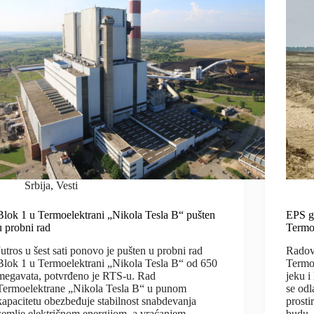
Srbija
,
Vesti
Blok 1 u Termoelektrani „Nikola Tesla B“ pušten
EPS g
u probni rad
Termo
Jutros u šest sati ponovo je pušten u probni rad
Radovi
Blok 1 u Termoelektrani „Nikola Tesla B“ od 650
Termo
megavata, potvrđeno je RTS-u. Rad
jeku i
Termoelektrane „Nikola Tesla B“ u punom
se odl
kapacitetu obezbeđuje stabilnost snabdevanja
prosti
zemlje električnom energijom, a vraćanjem
budu