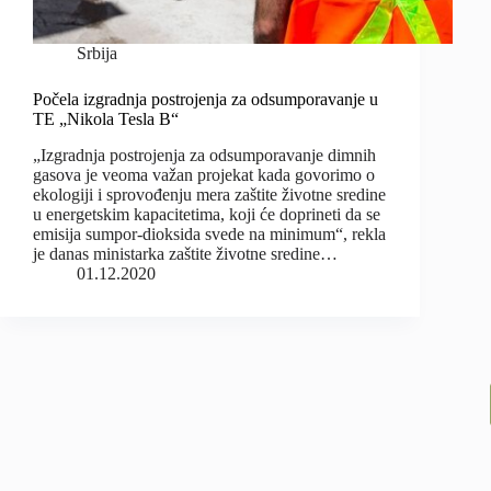
Srbija
Počela izgradnja postrojenja za odsumporavanje u
TE „Nikola Tesla B“
„Izgradnja postrojenja za odsumporavanje dimnih
gasova je veoma važan projekat kada govorimo o
ekologiji i sprovođenju mera zaštite životne sredine
u energetskim kapacitetima, koji će doprineti da se
emisija sumpor-dioksida svede na minimum“, rekla
je danas ministarka zaštite životne sredine…
01.12.2020