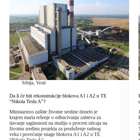
Srbija
,
Vesti
Da li će biti rekonstrukcije blokova A1 i A2 u TE
“Nikola Tesla A”?
Ministarstvo zaštite životne sredine donelo je
krajem marta rešenje o odbacivanju zahteva za
davanje saglasnosti na studiju o proceni uticaja na
životnu sredinu projekta za produženje radnog
veka i povećanje snage blokova A1 i A2 u TE
“Nikola Tesla A”…