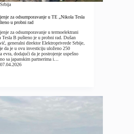
Srbija
ojenje za odsumporavanje u TE „Nikola Tesla
šteno u probni rad
jenje za odsumporavanje u termoelektrani
 Tesla B pušteno je u probni rad. Dušan
ić, generalni direktor Elektroprivrede Srbije,
je da je u ovu investiciju uloženo 250
a evra, dodajući da je postrojenje uspešno
eno sa japanskim partnerima i…
07.04.2026