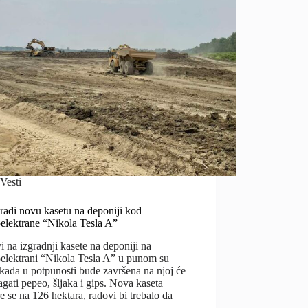
Vesti
radi novu kasetu na deponiji kod
elektrane “Nikola Tesla A”
 na izgradnji kasete na deponiji na
elektrani “Nikola Tesla A” u punom su
 kada u potpunosti bude završena na njoj će
agati pepeo, šljaka i gips. Nova kaseta
re se na 126 hektara, radovi bi trebalo da
…