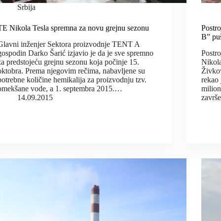
Srbija
TE Nikola Tesla spremna za novu grejnu sezonu
Postr
B” pu
Glavni inženjer Sektora proizvodnje TENT A
gospodin Darko Šarić izjavio je da je sve spremno
Postro
za predstojeću grejnu sezonu koja počinje 15.
Nikola
oktobra. Prema njegovim rečima, nabavljene su
Živkov
potrebne količine hemikalija za proizvodnju tzv.
rekao 
omekšane vode, a 1. septembra 2015.…
milion
14.09.2015
završ