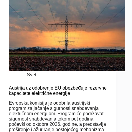
Svet
Austrija uz odobrenje EU obezbeđuje rezervne
kapacitete električne energije
Evropska komisija je odobrila austrijski
program za jačanje sigurnosti snabdevanja
električnom energijom. Program će podržavati
sigurnost snabdevanja tokom pet godina,
počevši od oktobra 2026. godine, a predstavlja
proširenje i ažuriranje postojećeg mehanizma