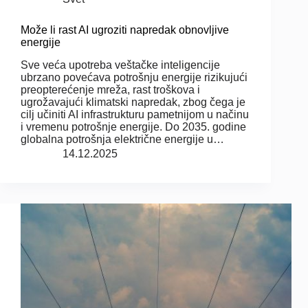
Može li rast AI ugroziti napredak obnovljive
energije
Sve veća upotreba veštačke inteligencije
ubrzano povećava potrošnju energije rizikujući
preopterećenje mreža, rast troškova i
ugrožavajući klimatski napredak, zbog čega je
cilj učiniti AI infrastrukturu pametnijom u načinu
i vremenu potrošnje energije. Do 2035. godine
globalna potrošnja električne energije u…
14.12.2025