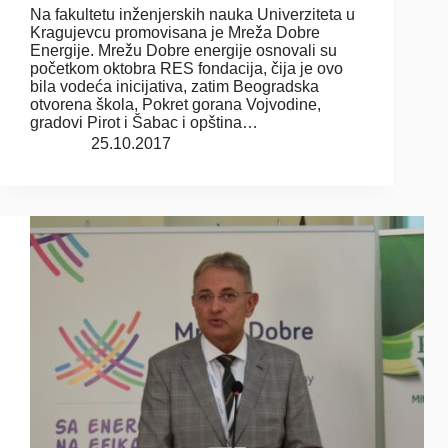
Na fakultetu inženjerskih nauka Univerziteta u
Kragujevcu promovisana je Mreža Dobre
Energije. Mrežu Dobre energije osnovali su
početkom oktobra RES fondacija, čija je ovo
bila vodeća inicijativa, zatim Beogradska
otvorena škola, Pokret gorana Vojvodine,
gradovi Pirot i Šabac i opština…
25.10.2017