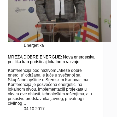
Energetika
MREŽA DOBRE ENERGIJE: Nova energetska
politika kao podsticaj lokalnom razvoju
Konferencija pod nazivom „Mreže dobre
energije“ održana je juče u svečanoj sali
Skupštine opštine u Sremskim Karlovacima.
Konferencija je posvećena energetici na
lokalnom nivou, implementaciji projekata u
okviru ove oblasti, tehnološkim rešenjima, a u
prisustvu predstavnika javnog, privatnog i
civilnog…
04.10.2017