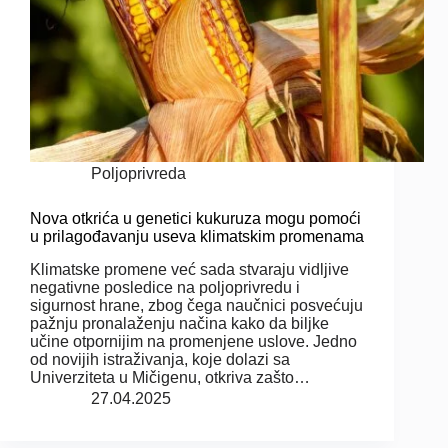
Poljoprivreda
Nova otkrića u genetici kukuruza mogu pomoći
u prilagođavanju useva klimatskim promenama
Klimatske promene već sada stvaraju vidljive
negativne posledice na poljoprivredu i
sigurnost hrane, zbog čega naučnici posvećuju
pažnju pronalaženju načina kako da biljke
učine otpornijim na promenjene uslove. Jedno
od novijih istraživanja, koje dolazi sa
Univerziteta u Mičigenu, otkriva zašto…
27.04.2025