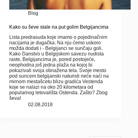
Blog
Kako su ševe stale na put golim Belgijancima
Lista predrasuda koje imamo o pojedinačnim
nacijama je dugačka. Na nju ćemo uskoro
možda dodati i - Belgijanci se sunčaju goli.
Kako članstvo u Belgijskom savezu nudista
raste, Belgijancima je, pored postojeće,
neophodna još jedna plaža na kojoj bi
pokazivali svoja obnažena tela. Svoje mesto
pod suncem belgijanski naturisti neće naći na
mirnom mestašcetu blizu gradića Vestenda
koje se nalazi na oko 20 kilometara od
popularnog letovališta Ostenda. Zašto? Zbog
ševa!
02.08.2018