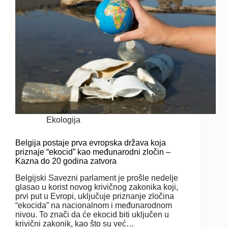
Ekologija
Belgija postaje prva evropska država koja
priznaje “ekocid” kao međunarodni zločin –
Kazna do 20 godina zatvora
Belgijski Savezni parlament je prošle nedelje
glasao u korist novog krivičnog zakonika koji,
prvi put u Evropi, uključuje priznanje zločina
“ekocida” na nacionalnom i međunarodnom
nivou. To znači da će ekocid biti uključen u
krivični zakonik, kao što su već…