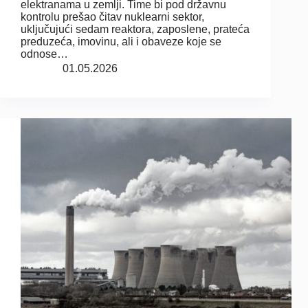
elektranama u zemlji. Time bi pod državnu
kontrolu prešao čitav nuklearni sektor,
uključujući sedam reaktora, zaposlene, prateća
preduzeća, imovinu, ali i obaveze koje se
odnose…
01.05.2026