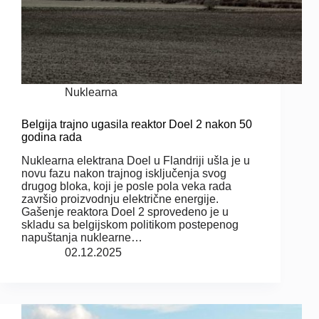
Nuklearna
Belgija trajno ugasila reaktor Doel 2 nakon 50
godina rada
Nuklearna elektrana Doel u Flandriji ušla je u
novu fazu nakon trajnog isključenja svog
drugog bloka, koji je posle pola veka rada
završio proizvodnju električne energije.
Gašenje reaktora Doel 2 sprovedeno je u
skladu sa belgijskom politikom postepenog
napuštanja nuklearne…
02.12.2025