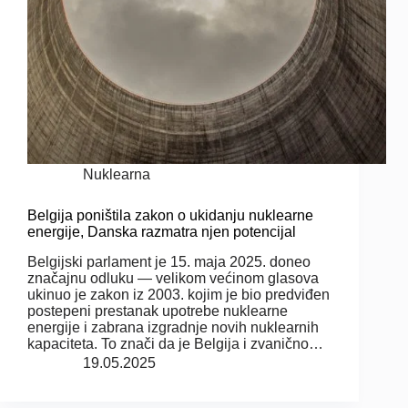
Nuklearna
Belgija poništila zakon o ukidanju nuklearne
energije, Danska razmatra njen potencijal
Belgijski parlament je 15. maja 2025. doneo
značajnu odluku — velikom većinom glasova
ukinuo je zakon iz 2003. kojim je bio predviđen
postepeni prestanak upotrebe nuklearne
energije i zabrana izgradnje novih nuklearnih
kapaciteta. To znači da je Belgija i zvanično…
19.05.2025