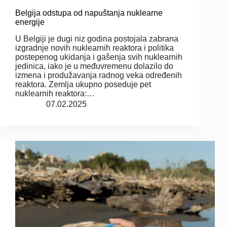
Belgija odstupa od napuštanja nuklearne
energije
U Belgiji je dugi niz godina postojala zabrana
izgradnje novih nuklearnih reaktora i politika
postepenog ukidanja i gašenja svih nuklearnih
jedinica, iako je u međuvremenu dolazilo do
izmena i produžavanja radnog veka određenih
reaktora. Zemlja ukupno poseduje pet
nuklearnih reaktora:…
07.02.2025