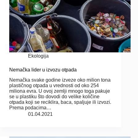
Ekologija
Nemačka lider u izvozu otpada
Nemačka svake godine izveze oko milion tona
plastičnog otpada u vrednosti od oko 254
miliona evra. U ovoj zemlji mnogo toga pakuje
se u plastiku što dovodi do velike količine
otpada koji se reciklira, baca, spaljuje ili izvozi.
Prema podacima…
01.04.2021