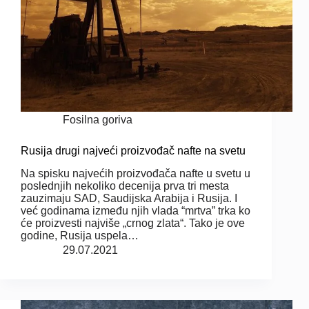
Fosilna goriva
Rusija drugi najveći proizvođač nafte na svetu
Na spisku najvećih proizvođača nafte u svetu u
poslednjih nekoliko decenija prva tri mesta
zauzimaju SAD, Saudijska Arabija i Rusija. I
već godinama između njih vlada “mrtva” trka ko
će proizvesti najviše „crnog zlata“. Tako je ove
godine, Rusija uspela…
29.07.2021