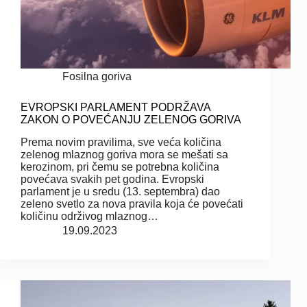
Fosilna goriva
EVROPSKI PARLAMENT PODRŽAVA
ZAKON O POVEĆANJU ZELENOG GORIVA
Prema novim pravilima, sve veća količina
zelenog mlaznog goriva mora se mešati sa
kerozinom, pri čemu se potrebna količina
povećava svakih pet godina. Evropski
parlament je u sredu (13. septembra) dao
zeleno svetlo za nova pravila koja će povećati
količinu održivog mlaznog…
19.09.2023