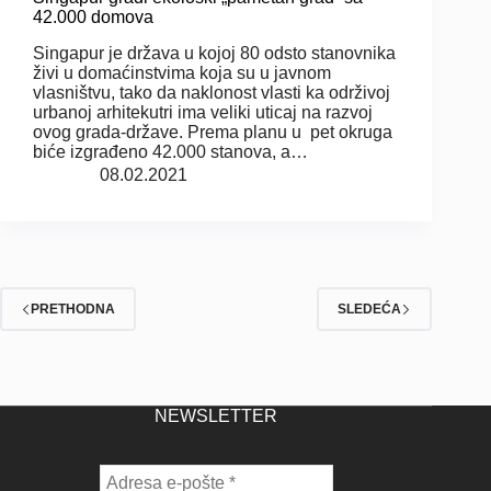
42.000 domova
Singapur je država u kojoj 80 odsto stanovnika
živi u domaćinstvima koja su u javnom
vlasništvu, tako da naklonost vlasti ka održivoj
urbanoj arhitekutri ima veliki uticaj na razvoj
ovog grada-države. Prema planu u pet okruga
biće izgrađeno 42.000 stanova, a…
08.02.2021
PRETHODNA
SLEDEĆA
NEWSLETTER