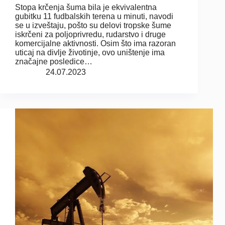
Stopa krčenja šuma bila je ekvivalentna
gubitku 11 fudbalskih terena u minuti, navodi
se u izveštaju, pošto su delovi tropske šume
iskrčeni za poljoprivredu, rudarstvo i druge
komercijalne aktivnosti. Osim što ima razoran
uticaj na divlje životinje, ovo uništenje ima
značajne posledice…
24.07.2023