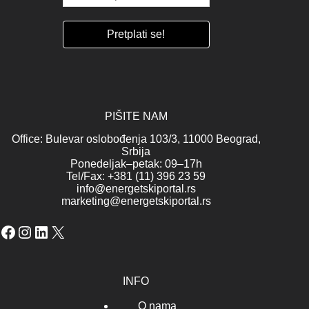
PIŠITE NAM
Office: Bulevar oslobođenja 103/3, 11000 Beograd,
Srbija
Ponedeljak–petak: 09–17h
Tel/Fax: +381 (11) 396 23 59
info@energetskiportal.rs
marketing@energetskiportal.rs
Facebook
Instagram
LinkedIn
X
INFO
O nama