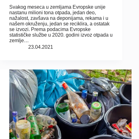
Svakog meseca u zemljama Evropske unije
nastanu milioni tona otpada, jedan deo,
nažalost, zavšava na deponijama, rekama i u
našem okruženju, jedan se reciklira, a ostatak
se izvozi. Prema podacima Evropske
statističke službe u 2020. godini izvoz otpada u
zemlje…
23.04.2021