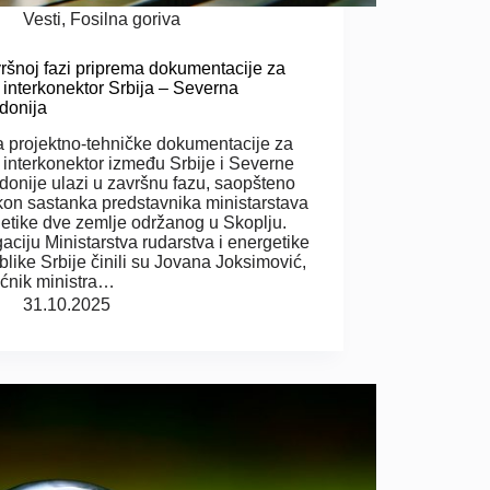
Vesti
,
Fosilna goriva
ršnoj fazi priprema dokumentacije za
 interkonektor Srbija – Severna
donija
a projektno-tehničke dokumentacije za
 interkonektor između Srbije i Severne
onije ulazi u završnu fazu, saopšteno
kon sastanka predstavnika ministarstava
etike dve zemlje održanog u Skoplju.
aciju Ministarstva rudarstva i energetike
like Srbije činili su Jovana Joksimović,
ćnik ministra…
31.10.2025