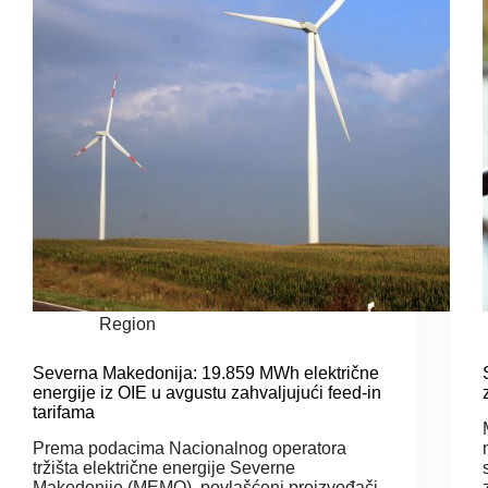
Region
Severna Makedonija: 19.859 MWh električne
energije iz OIE u avgustu zahvaljujući feed-in
tarifama
Prema podacima Nacionalnog operatora
tržišta električne energije Severne
Makedonije (MEMO), povlašćeni proizvođači