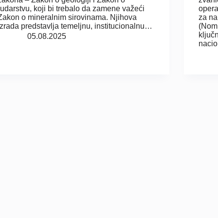
rudarstvu, koji bi trebalo da zamene važeći
opera
Zakon o mineralnim sirovinama. Njihova
za na
izrada predstavlja temeljnu, institucionalnu…
(Nomi
ključ
05.08.2025
naci