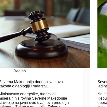
Region
Severna Makedonija donosi dva nova
Sever
zakona o geologiji i rudarstvu
jedin
Ministarstvo energetike, rudarstva i
Na ne
mineralnih sirovina Severne Makedonije
Repub
stavilo je na javni uvid dva nova predloga
opera
zakona – Zakon o geologiji i Zakon o
zvani