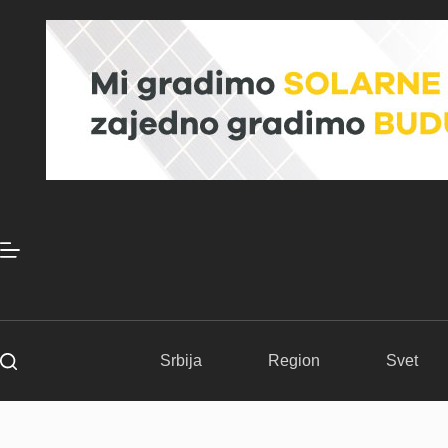
Skip
to
content
Srbija
Region
Svet