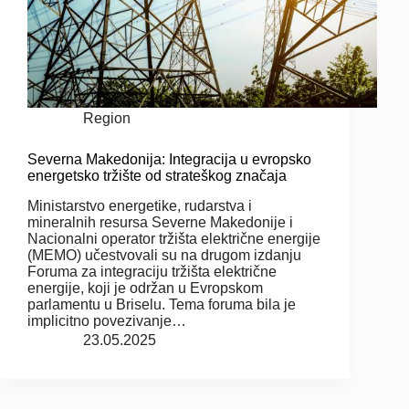
Region
Severna Makedonija: Integracija u evropsko
energetsko tržište od strateškog značaja
Ministarstvo energetike, rudarstva i
mineralnih resursa Severne Makedonije i
Nacionalni operator tržišta električne energije
(MEMO) učestvovali su na drugom izdanju
Foruma za integraciju tržišta električne
energije, koji je održan u Evropskom
parlamentu u Briselu. Tema foruma bila je
implicitno povezivanje…
23.05.2025