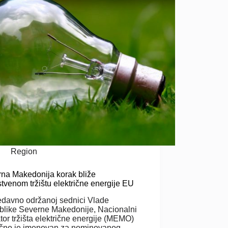
Region
na Makedonija korak bliže
stvenom tržištu električne energije EU
davno održanoj sednici Vlade
like Severne Makedonije, Nacionalni
tor tržišta električne energije (MEMO)
čno je imenovan za nominovanog