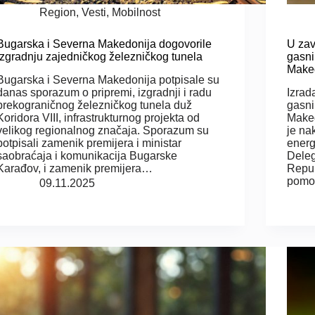
Region
,
Vesti
,
Mobilnost
Bugarska i Severna Makedonija dogovorile
U zav
izgradnju zajedničkog železničkog tunela
gasni
Make
Bugarska i Severna Makedonija potpisale su
danas sporazum o pripremi, izgradnji i radu
Izrad
prekograničnog železničkog tunela duž
gasni
Koridora VIII, infrastrukturnog projekta od
Maked
velikog regionalnog značaja. Sporazum su
je na
potpisali zamenik premijera i ministar
energ
saobraćaja i komunikacija Bugarske
Deleg
Karađov, i zamenik premijera…
Repub
pomo
09.11.2025