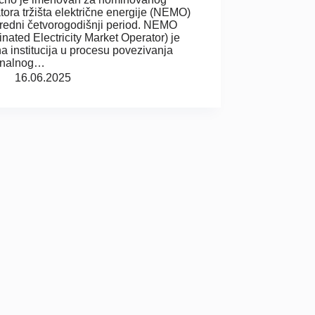
tora tržišta električne energije (NEMO)
redni četvorogodišnji period. NEMO
nated Electricity Market Operator) je
na institucija u procesu povezivanja
onalnog…
16.06.2025