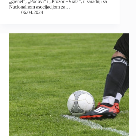
„grenef“, „Podovi“ i „Prozori+Vrata“, u saradnji sa
Nacionalnom asocijacijom za…
06.04.2024