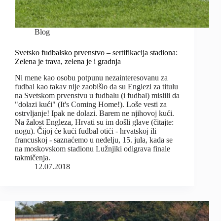
Blog
Svetsko fudbalsko prvenstvo – sertifikacija stadiona:
Zelena je trava, zelena je i gradnja
Ni mene kao osobu potpunu nezainteresovanu za
fudbal kao takav nije zaobišlo da su Englezi za titulu
na Svetskom prvenstvu u fudbalu (i fudbal) mislili da
"dolazi kući" (It's Coming Home!). Loše vesti za
ostrvljanje! Ipak ne dolazi. Barem ne njihovoj kući.
Na žalost Engleza, Hrvati su im došli glave (čitajte:
nogu). Čijoj će kući fudbal otići - hrvatskoj ili
francuskoj - saznaćemo u nedelju, 15. jula, kada se
na moskovskom stadionu Lužnjiki odigrava finale
takmičenja.
12.07.2018