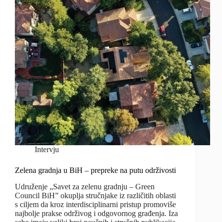
Intervju
Zelena gradnja u BiH – prepreke na putu održivosti
Udruženje „Savet za zelenu gradnju – Green
Council BiH” okuplja stručnjake iz različitih oblasti
s ciljem da kroz interdisciplinarni pristup promoviše
najbolje prakse održivog i odgovornog građenja. Iza