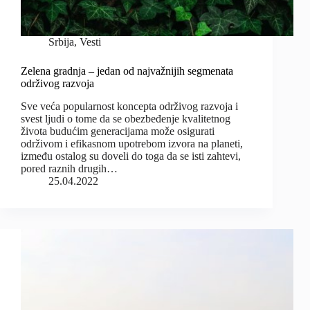
Srbija
,
Vesti
Zelena gradnja – jedan od najvažnijih segmenata
održivog razvoja
Sve veća popularnost koncepta održivog razvoja i
svest ljudi o tome da se obezbeđenje kvalitetnog
života budućim generacijama može osigurati
održivom i efikasnom upotrebom izvora na planeti,
između ostalog su doveli do toga da se isti zahtevi,
pored raznih drugih…
25.04.2022