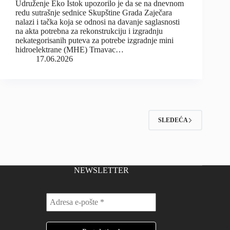
Udruženje Eko Istok upozorilo je da se na dnevnom
redu sutrašnje sednice Skupštine Grada Zaječara
nalazi i tačka koja se odnosi na davanje saglasnosti
na akta potrebna za rekonstrukciju i izgradnju
nekategorisanih puteva za potrebe izgradnje mini
hidroelektrane (MHE) Trnavac…
17.06.2026
SLEDEĆA
NEWSLETTER