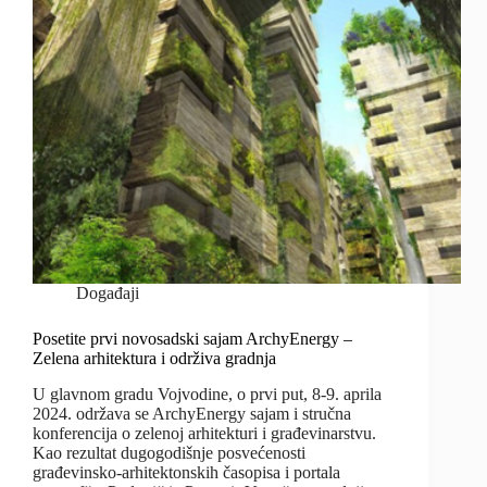
Događaji
Posetite prvi novosadski sajam ArchyEnergy –
Zelena arhitektura i održiva gradnja
U glavnom gradu Vojvodine, o prvi put, 8-9. aprila
2024. održava se ArchyEnergy sajam i stručna
konferencija o zelenoj arhitekturi i građevinarstvu.
Kao rezultat dugogodišnje posvećenosti
građevinsko-arhitektonskih časopisa i portala