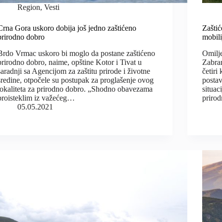
Region
,
Vesti
Crna Gora uskoro dobija još jedno zaštićeno
Zašti
prirodno dobro
mobili
Brdo Vrmac uskoro bi moglo da postane zaštićeno
Omilj
prirodno dobro, naime, opštine Kotor i Tivat u
Zabran
saradnji sa Agencijom za zaštitu prirode i životne
četiri
sredine, otpočele su postupak za proglašenje ovog
postav
lokaliteta za prirodno dobro. „Shodno obavezama
situac
proisteklim iz važećeg…
priro
05.05.2021