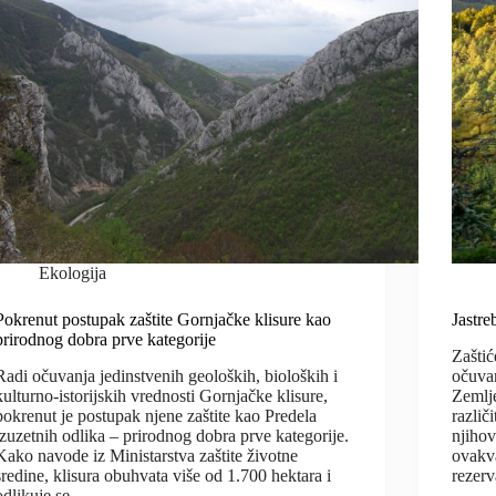
Ekologija
Pokrenut postupak zaštite Gornjačke klisure kao
Jastre
prirodnog dobra prve kategorije
Zaštić
Radi očuvanja jedinstvenih geoloških, bioloških i
očuvan
kulturno-istorijskih vrednosti Gornjačke klisure,
Zemlj
pokrenut je postupak njene zaštite kao Predela
različ
izuzetnih odlika – prirodnog dobra prve kategorije.
njihov
Kako navode iz Ministarstva zaštite životne
ovakva
sredine, klisura obuhvata više od 1.700 hektara i
rezerv
odlikuje se…