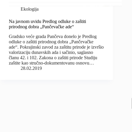
Ekologija
Na javnom uvidu Predlog odluke o zaštiti
prirodnog dobra „Pančevačke ade“
Gradsko veće grada Pančeva donelo je Predlog
odluke o zaštiti prirodnog dobra „Pančevačke
ade“. Pokrajinski zavod za zaštitu prirode je izvršio
valorizaciju dunavskih ada i sačinio, saglasno
članu 42. i 102. Zakona o zaštiti prirode Studiju
zaštite kao stručno-dokumentovanu osnovu…
28.02.2019