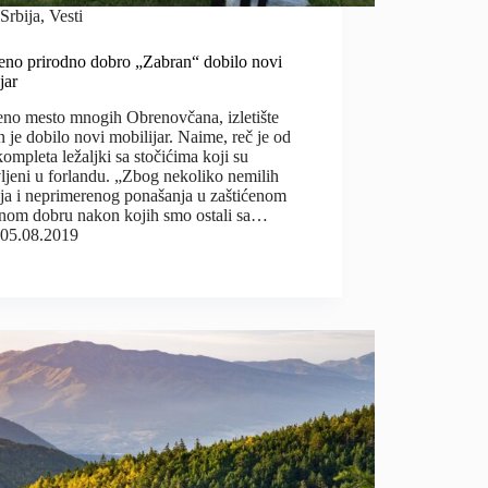
Srbija
,
Vesti
ćeno prirodno dobro „Zabran“ dobilo novi
jar
eno mesto mnogih Obrenovčana, izletište
 je dobilo novi mobilijar. Naime, reč je od
 kompleta ležaljki sa stočićima koji su
ljeni u forlandu. „Zbog nekoliko nemilih
ija i neprimerenog ponašanja u zaštićenom
dnom dobru nakon kojih smo ostali sa…
05.08.2019