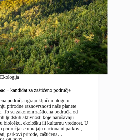
Ekologija
bac – kandidat za zaštićeno područje
ena područja igraju ključnu ulogu u
ju prirodne raznovrsnosti naše planete
e. To su zakonom zaštićena područja od
itih ljudskih aktivnosti koje narušavaju
u biološku, ekološku ili kulturnu vrednost. U
 područja se ubrajaju nacionalni parkovi,
ati, parkovi prirode, zaštićena…
01.08.2023