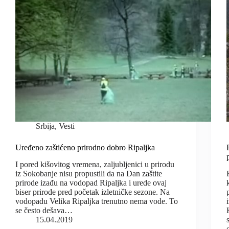
Srbija
,
Vesti
Uređeno zaštićeno prirodno dobro Ripaljka
I pored kišovitog vremena, zaljubljenici u prirodu
iz Sokobanje nisu propustili da na Dan zaštite
prirode izađu na vodopad Ripaljka i urede ovaj
biser prirode pred početak izletničke sezone. Na
vodopadu Velika Ripaljka trenutno nema vode. To
se često dešava…
15.04.2019