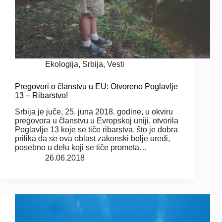
Ekologija
,
Srbija
,
Vesti
Pregovori o članstvu u EU: Otvoreno Poglavlje
13 – Ribarstvo!
Srbija je juče, 25. juna 2018. godine, u okviru
pregovora u članstvu u Evropskoj uniji, otvorila
Poglavlje 13 koje se tiče ribarstva, što je dobra
prilika da se ova oblast zakonski bolje uredi,
posebno u delu koji se tiče prometa…
26.06.2018