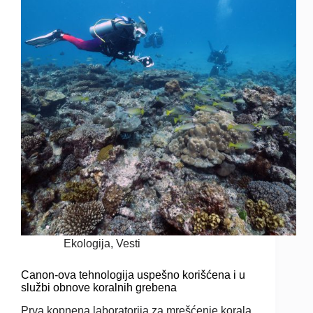
Ekologija
,
Vesti
Canon-ova tehnologija uspešno korišćena i u
službi obnove koralnih grebena
Prva kopnena laboratorija za mrešćenje korala