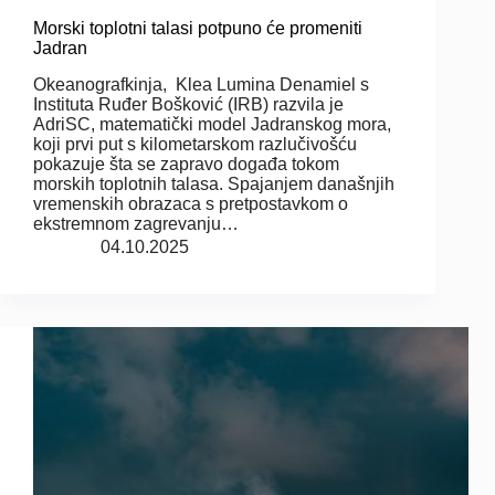
Morski toplotni talasi potpuno će promeniti
Jadran
Okeanografkinja, Klea Lumina Denamiel s
Instituta Ruđer Bošković (IRB) razvila je
AdriSC, matematički model Jadranskog mora,
koji prvi put s kilometarskom razlučivošću
pokazuje šta se zapravo događa tokom
morskih toplotnih talasa. Spajanjem današnjih
vremenskih obrazaca s pretpostavkom o
ekstremnom zagrevanju…
04.10.2025