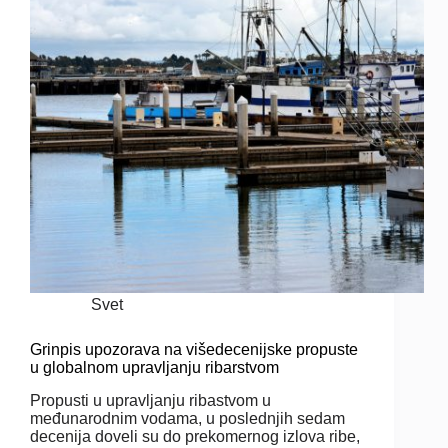
Svet
Grinpis upozorava na višedecenijske propuste
u globalnom upravljanju ribarstvom
Propusti u upravljanju ribastvom u
međunarodnim vodama, u poslednjih sedam
decenija doveli su do prekomernog izlova ribe,