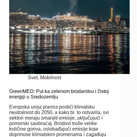
Svet
,
Mobilnost
GreenMED: Put ka zelenom brodarstvu i čistoj
energiji u Sredozemlju
Evropska unija planira postići klimatsku
neutralnost do 2050, a kako bi to ostvarila, svi
sektori moraju smanjiti emisije, uključujući i
pomorski saobraćaj. Brodovi troše velike
količine goriva, oslobađajući emisije koje
doprinose klimatskim promenama i zagađuju