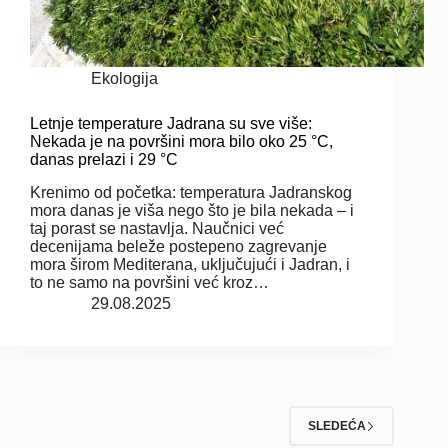
Ekologija
Letnje temperature Jadrana su sve više:
Nekada je na površini mora bilo oko 25 °C,
danas prelazi i 29 °C
Krenimo od početka: temperatura Jadranskog
mora danas je viša nego što je bila nekada – i
taj porast se nastavlja. Naučnici već
decenijama beleže postepeno zagrevanje
mora širom Mediterana, uključujući i Jadran, i
to ne samo na površini već kroz…
29.08.2025
SLEDEĆA