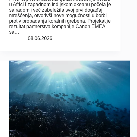
u Africi i zapadnom Indijskom okeanu počela je
sa radom i već zabeležila svoj prvi događaj
mrešćenja, otvorivši nove mogućnosti u borbi
protiv propadanja koralnih grebena. Projekat je
rezultat partnerstva kompanije Canon EMEA
sa…
08.06.2026