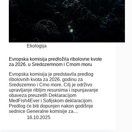
Ekologija
Evropska komisija predložila ribolovne kvote
za 2026. u Sredozemnom i Crnom moru
Evropska komisija je predstavila predlog
ribolovnih kvota za 2026. godinu za
Sredozemno i Crno more. Cilj je održivo
upravljanje ribljim resursima i ispunjavanje
obaveza preuzetih Deklaracijom
MedFish4Ever i Sofijskom deklaracijom.
Predlog će biti dopunjen nakon godišnje
sednice Generalne komisije za…
16.10.2025