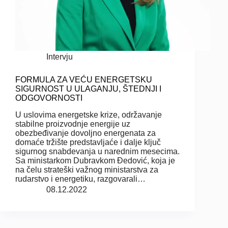
Intervju
FORMULA ZA VEĆU ENERGETSKU
SIGURNOST U ULAGANJU, ŠTEDNJI I
ODGOVORNOSTI
U uslovima energetske krize, održavanje
stabilne proizvodnje energije uz
obezbeđivanje dovoljno energenata za
domaće tržište predstavljaće i dalje ključ
sigurnog snabdevanja u narednim mesecima.
Sa ministarkom Dubravkom Đedović, koja je
na čelu strateški važnog ministarstva za
rudarstvo i energetiku, razgovarali…
08.12.2022