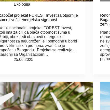
Ekologija
Započet projekat FOREST Invest za otpornije
Refor
šume i veću energetsku sigurnost
Bugar
zemlj
Veliki nacionalni projekat FOREST Invest,
koji ima za cilj da ojača otpornost šuma u
Plan 
Srbiji, obezbedi obezbedi energetsku
donos
sigurnost za najugroženije i pomogne u borbi
neizv
protiv klimatskih promena, zvanično je
zemlj
započet u Beogradu. Projekat se realizuje u
energ
saradnji sa Organizacijom…
sprov
potpu
25.06.2025