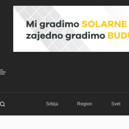
Skip
to
content
Srbija
Region
Svet