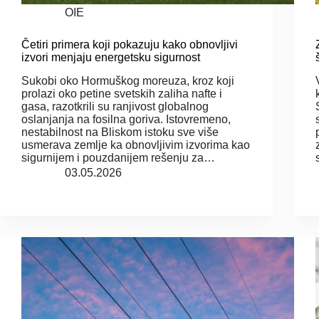
OIE
Četiri primera koji pokazuju kako obnovljivi
izvori menjaju energetsku sigurnost
Sukobi oko Hormuškog moreuza, kroz koji
prolazi oko petine svetskih zaliha nafte i
gasa, razotkrili su ranjivost globalnog
oslanjanja na fosilna goriva. Istovremeno,
nestabilnost na Bliskom istoku sve više
usmerava zemlje ka obnovljivim izvorima kao
sigurnijem i pouzdanijem rešenju za…
03.05.2026