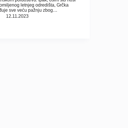
u omiljenog letnjeg odredišta, Grčka
đuje sve veću pažnju zbog…
12.11.2023