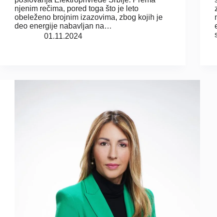
njenim rečima, pored toga što je leto
obeleženo brojnim izazovima, zbog kojih je
deo energije nabavljan na…
01.11.2024