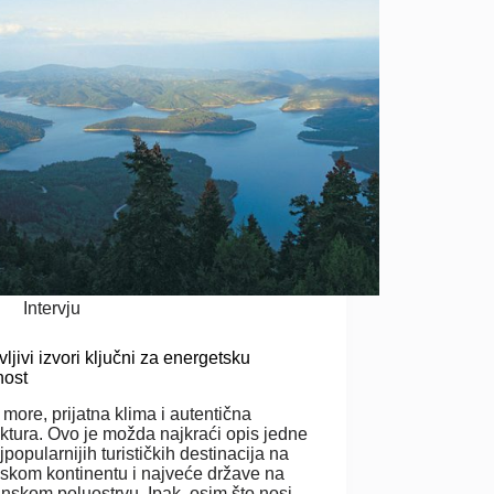
Intervju
ljivi izvori ključni za energetsku
nost
 more, prijatna klima i autentična
ektura. Ovo je možda najkraći opis jedne
jpopularnijih turističkih destinacija na
skom kontinentu i najveće države na
nskom poluostrvu. Ipak, osim što nosi