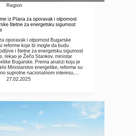
Region
me iz Plana za oporavak i otpornost
ske štetne za energetsku sigurnost
e
za oporavak i otpornost Bugarske
i reforme koje bi mogle da budu
odljive i štetne za energetsku sigurnost
e, rekao je Žečo Stankov, ministar
etike Bugarske. Prema analizi koju je
elo Ministarstvo energetike, reforme su
no suprotne nacionalnom interesu,…
27.02.2025