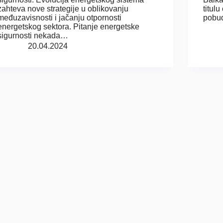
zahteva nove strategije u oblikovanju
titul
međuzavisnosti i jačanju otpornosti
pobu
energetskog sektora. Pitanje energetske
sigurnosti nekada…
20.04.2024