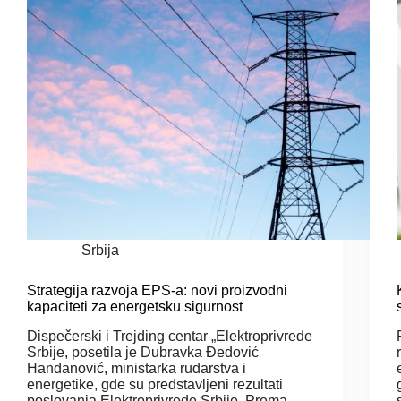
Srbija
Strategija razvoja EPS-a: novi proizvodni
kapaciteti za energetsku sigurnost
Dispečerski i Trejding centar „Elektroprivrede
Srbije, posetila je Dubravka Đedović
Handanović, ministarka rudarstva i
energetike, gde su predstavljeni rezultati
poslovanja Elektroprivrede Srbije. Prema