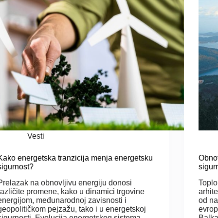
Vesti
Kako energetska tranzicija menja energetsku
Obnov
sigurnost?
sigur
Prelazak na obnovljivu energiju donosi
Toplo
različite promene, kako u dinamici trgovine
arhit
energijom, međunarodnoj zavisnosti i
od na
geopolitičkom pejzažu, tako i u energetskoj
evrop
sigurnosti. Evolucija energetskog sistema
Balka