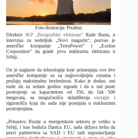
Foto-ilustracija: Pixabay
Direktor
JKP „Beogradske elektrane“
Rade Basta, u
intervjuu za nedeljnik „Novi magazin“, pozvao je
američke kompanije „TerraPower“ i „Exelon
Corporation“ da grade prvu nuklearnu elektranu u
Srbiji.
On je naglasio da tehnologije koje primenjuju ove dve
američke kompanije su sa najpovoljnijim cenama i
pružaju maksimalnu bezbednost. Kako je dodao, oni
nude da za sedam godina izgrade i da u rad puste
postrojenje sa kapacitetom od 350, do čak 500
megavata, sa mogućnošću skladištenja
energije
i
sigurnošću koja do sada nije postojala u nuklearnim
postrojenjima.
„Prisustvo Rusije u energetskom sektoru je veliko u
Srbiji, i kao buduća
članica EU, naša država treba da
pravi partnerstva sa SAD i EU radi
uspostavljanja