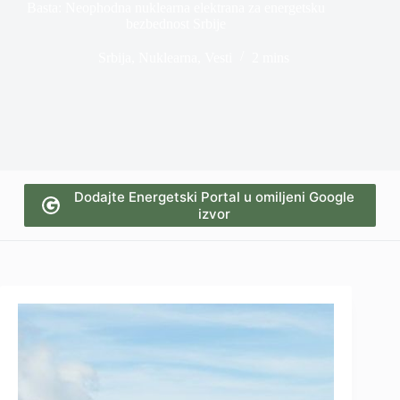
Basta: Neophodna nuklearna elektrana za energetsku
bezbednost Srbije
Srbija
,
Nuklearna
,
Vesti
2 mins
Dodajte Energetski Portal u omiljeni Google
izvor