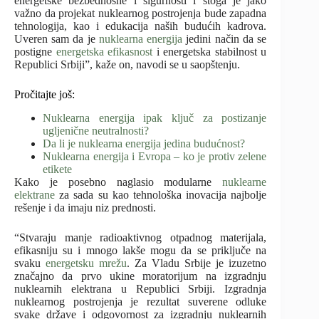
energetske bezbednosne i sigurnosti i stoga je jako
važno da projekat nuklearnog postrojenja bude zapadna
tehnologija, kao i edukacija naših budućih kadrova.
Uveren sam da je
nuklearna energija
jedini način da se
postigne
energetska efikasnost
i energetska stabilnost u
Republici Srbiji”, kaže on, navodi se u saopštenju.
Pročitajte još:
Nuklearna energija ipak ključ za postizanje
ugljenične neutralnosti?
Da li je nuklearna energija jedina budućnost?
Nuklearna energija i Evropa – ko je protiv zelene
etikete
Kako je posebno naglasio modularne
nuklearne
elektrane
za sada su kao tehnološka inovacija najbolje
rešenje i da imaju niz prednosti.
“Stvaraju manje radioaktivnog otpadnog materijala,
efikasniju su i mnogo lakše mogu da se priključe na
svaku
energetsku mrežu
. Za Vladu Srbije je izuzetno
značajno da prvo ukine moratorijum na izgradnju
nuklearnih elektrana u Republici Srbiji. Izgradnja
nuklearnog postrojenja je rezultat suverene odluke
svake države i odgovornost za izgradnju nuklearnih