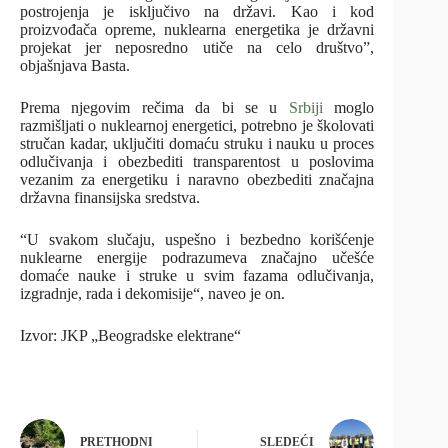
postrojenja je isključivo na državi. Kao i kod
proizvođača opreme, nuklearna energetika je državni
projekat jer neposredno utiče na celo društvo”,
objašnjava Basta.
Prema njegovim rečima da bi se u
Srbiji
moglo
razmišljati o nuklearnoj energetici, potrebno je školovati
stručan kadar, uključiti domaću struku i nauku u proces
odlučivanja i obezbediti transparentost u poslovima
vezanim za energetiku i naravno obezbediti značajna
državna finansijska sredstva.
“U svakom slučaju, uspešno i bezbedno korišćenje
nuklearne energije
podrazumeva značajno učešće
domaće nauke i struke u svim fazama odlučivanja,
izgradnje, rada i dekomisije“, naveo je on.
Izvor: JKP „Beogradske elektrane“
PRETHODNI
SLEDEĆI