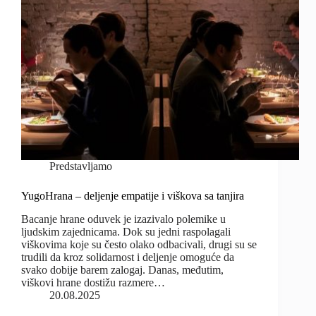
Predstavljamo
YugoHrana – deljenje empatije i viškova sa tanjira
Bacanje hrane oduvek je izazivalo polemike u
ljudskim zajednicama. Dok su jedni raspolagali
viškovima koje su često olako odbacivali, drugi su se
trudili da kroz solidarnost i deljenje omoguće da
svako dobije barem zalogaj. Danas, međutim,
viškovi hrane dostižu razmere…
20.08.2025