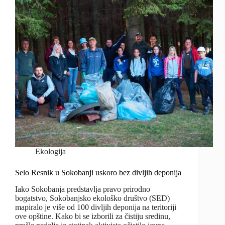
Ekologija
Selo Resnik u Sokobanji uskoro bez divljih deponija
Iako Sokobanja predstavlja pravo prirodno
bogatstvo, Sokobanjsko ekološko društvo (SED)
mapiralo je više od 100 divljih deponija na teritoriji
ove opštine. Kako bi se izborili za čistiju sredinu,