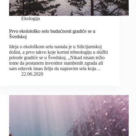
Ekologija
Prvo ekolološko selo budućnosti gradiće se u
Švedskoj
Ideja o ekološkom selu nastala je u Silicijumskoj
dolini, a prvo takvo koje koristi tehnologiju u službi
prirode gradiće se u Švedskoj. „Nikad nisam težio
tome da postanem investitor stambenih zgrada ali
sam oduvek imao želju da napravim sela koja…
22.06.2020