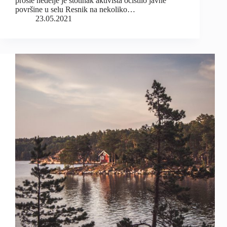
prošle nedelje je stotinak aktivista očistilo javne
površine u selu Resnik na nekoliko…
23.05.2021