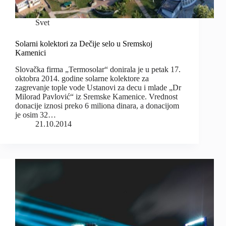
Svet
Solarni kolektori za Dečije selo u Sremskoj
Kamenici
Slovačka firma „Termosolar“ donirala je u petak 17.
oktobra 2014. godine solarne kolektore za
zagrevanje tople vode Ustanovi za decu i mlade „Dr
Milorad Pavlović“ iz Sremske Kamenice. Vrednost
donacije iznosi preko 6 miliona dinara, a donacijom
je osim 32…
21.10.2014