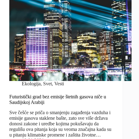
Ekologija
,
Svet
,
Vesti
Futuristički grad bez emisije štetnih gasova niče u
Saudijskoj Arabiji
Sve češće se priča o smanjenju zagađenja vazduha i
emisije gasova staklene bašte, zato sve više država
donosi zakone i uredbe kojima pokušavaju da
regulišu ova pitanja koja su veoma značajna kada su
u pitanju klimatske promene i zaštita životne…