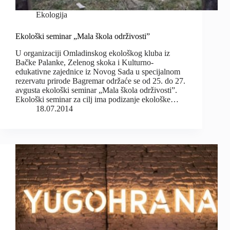
Ekologija
Ekološki seminar „Mala škola održivosti”
U organizaciji Omladinskog ekološkog kluba iz
Bačke Palanke, Zelenog skoka i Kulturno-
edukativne zajednice iz Novog Sada u specijalnom
rezervatu prirode Bagremar održaće se od 25. do 27.
avgusta ekološki seminar „Mala škola održivosti”.
Ekološki seminar za cilj ima podizanje ekološke…
18.07.2014