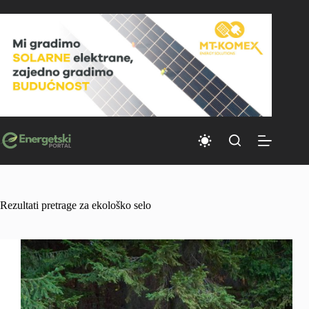
Skip
to
content
Rezultati pretrage za ekološko selo