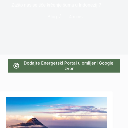
Zašto nas se tiče krčenje šuma u Indoneziji?
Blog
4 mins
Dodajte Energetski Portal u omiljeni Google
izvor