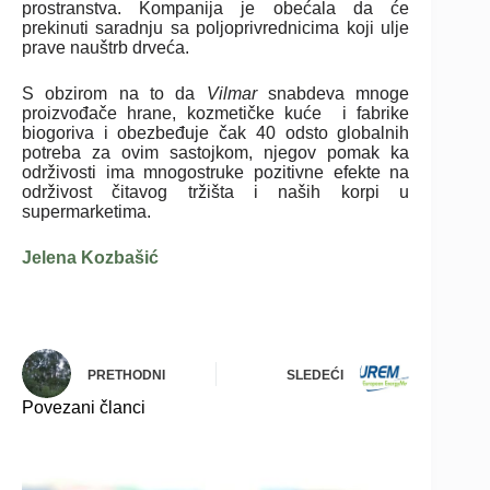
prostranstva. Kompanija je obećala da će
prekinuti saradnju sa poljoprivrednicima koji ulje
prave nauštrb drveća.
S obzirom na to da
Vilmar
snabdeva mnoge
proizvođače hrane, kozmetičke kuće i fabrike
biogoriva i obezbeđuje čak 40 odsto globalnih
potreba za ovim sastojkom, njegov pomak ka
održivosti ima mnogostruke pozitivne efekte na
održivost čitavog tržišta i naših korpi u
supermarketima.
Jelena Kozbašić
PRETHODNI
SLEDEĆI
Povezani članci