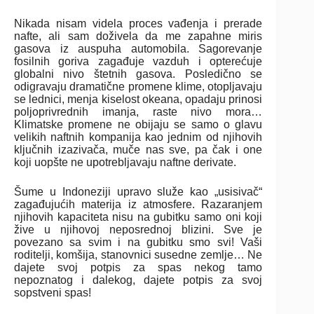
Nikada nisam videla proces vađenja i prerade
nafte, ali sam doživela da me zapahne miris
gasova iz auspuha automobila. Sagorevanje
fosilnih goriva zagađuje vazduh i opterećuje
globalni nivo štetnih gasova. Posledično se
odigravaju dramatične promene klime, otopljavaju
se lednici, menja kiselost okeana, opadaju prinosi
poljoprivrednih imanja, raste nivo mora…
Klimatske promene ne obijaju se samo o glavu
velikih naftnih kompanija kao jednim od njihovih
ključnih izazivača, muče nas sve, pa čak i one
koji uopšte ne upotrebljavaju naftne derivate.
Šume u Indoneziji upravo služe kao „usisivač“
zagađujućih materija iz atmosfere. Razaranjem
njihovih kapaciteta nisu na gubitku samo oni koji
žive u njihovoj neposrednoj blizini. Sve je
povezano sa svim i na gubitku smo svi! Vaši
roditelji, komšija, stanovnici susedne zemlje… Ne
dajete svoj potpis za spas nekog tamo
nepoznatog i dalekog, dajete potpis za svoj
sopstveni spas!