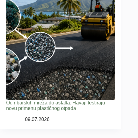
Od ribarskih mreža do asfalta: Havaji testiraju
novu primenu plastičnog otpada
09.07.2026