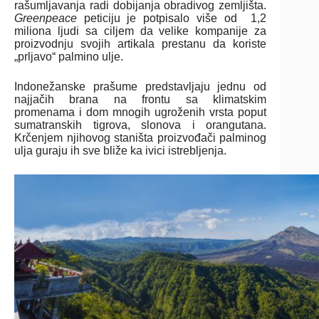
rašumljavanja radi dobijanja obradivog zemljišta.
Greenpeace
peticiju je potpisalo više od 1,2
miliona ljudi sa ciljem da velike kompanije za
proizvodnju svojih artikala prestanu da koriste
„prljavo“ palmino ulje.
Indonežanske prašume predstavljaju jednu od
najjačih brana na frontu sa klimatskim
promenama i dom mnogih ugroženih vrsta poput
sumatranskih tigrova, slonova i orangutana.
Krčenjem njihovog staništa proizvođači palminog
ulja guraju ih sve bliže ka ivici istrebljenja.