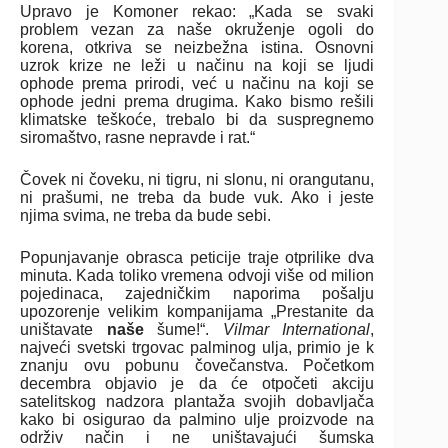
Upravo je Komoner rekao: „Kada se svaki
problem vezan za naše okruženje ogoli do
korena, otkriva se neizbežna istina. Osnovni
uzrok krize ne leži u načinu na koji se ljudi
ophode prema prirodi, već u načinu na koji se
ophode jedni prema drugima. Kako bismo rešili
klimatske teškoće, trebalo bi da suspregnemo
siromaštvo, rasne nepravde i rat.“
Čovek ni čoveku, ni tigru, ni slonu, ni orangutanu,
ni prašumi, ne treba da bude vuk. Ako i jeste
njima svima, ne treba da bude sebi.
Popunjavanje obrasca peticije traje otprilike dva
minuta. Kada toliko vremena odvoji više od milion
pojedinaca, zajedničkim naporima pošalju
upozorenje velikim kompanijama „Prestanite da
uništavate
naše
šume!“.
Vilmar International
,
najveći svetski trgovac palminog ulja, primio je k
znanju ovu pobunu čovečanstva. Početkom
decembra objavio je da će otpočeti akciju
satelitskog nadzora plantaža svojih dobavljača
kako bi osigurao da palmino ulje proizvode na
održiv način i ne uništavajući šumska