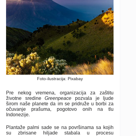
Foto-ilustracija: Pixabay
Pre nekog vremena, organizacija za zaštitu
životne sredine
Greenpeace
pozvala je ljude
širom naše planete da im se pridruže u borbi za
očuvanje prašuma, pogotovo onih na tlu
Indonezije.
Plantaže palmi sade se na površinama sa kojih
su zbrisane hiljade stabala u procesu