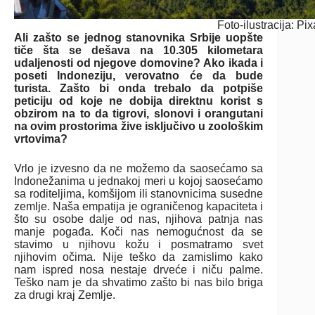
Foto-ilustracija: Pi
Ali zašto se jednog stanovnika Srbije uopšte
tiče šta se dešava na 10.305 kilometara
udaljenosti od njegove domovine? Ako ikada i
poseti Indoneziju, verovatno će da bude
turista. Zašto bi onda trebalo da potpiše
peticiju od koje ne dobija direktnu korist s
obzirom na to da tigrovi, slonovi i orangutani
na ovim prostorima žive isključivo u zoološkim
vrtovima?
Vrlo je izvesno da ne možemo da saosećamo sa
Indonežanima u jednakoj meri u kojoj saosećamo
sa roditeljima, komšijom ili stanovnicima susedne
zemlje. Naša empatija je ograničenog kapaciteta i
što su osobe dalje od nas, njihova patnja nas
manje pogađa. Koči nas nemogućnost da se
stavimo u njihovu kožu i posmatramo svet
njihovim očima. Nije teško da zamislimo kako
nam ispred nosa nestaje drveće i niču palme.
Teško nam je da shvatimo zašto bi nas bilo briga
za drugi kraj Zemlje.