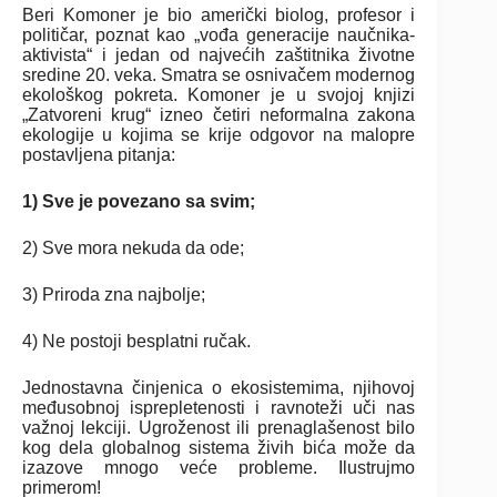
Beri Komoner je bio američki biolog, profesor i
političar, poznat kao „vođa generacije naučnika-
aktivista“ i jedan od najvećih zaštitnika životne
sredine 20. veka. Smatra se osnivačem modernog
ekološkog pokreta. Komoner je u svojoj knjizi
„Zatvoreni krug“ izneo četiri neformalna zakona
ekologije u kojima se krije odgovor na malopre
postavljena pitanja:
1) Sve je povezano sa svim;
2) Sve mora nekuda da ode;
3) Priroda zna najbolje;
4) Ne postoji besplatni ručak.
Jednostavna činjenica o ekosistemima, njihovoj
međusobnoj isprepletenosti i ravnoteži uči nas
važnoj lekciji. Ugroženost ili prenaglašenost bilo
kog dela globalnog sistema živih bića može da
izazove mnogo veće probleme. Ilustrujmo
primerom!