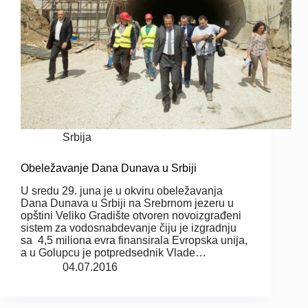
Srbija
Obeležavanje Dana Dunava u Srbiji
U sredu 29. juna je u okviru obeležavanja
Dana Dunava u Srbiji na Srebrnom jezeru u
opštini Veliko Gradište otvoren novoizgrađeni
sistem za vodosnabdevanje čiju je izgradnju
sa 4,5 miliona evra finansirala Evropska unija,
a u Golupcu je potpredsednik Vlade…
04.07.2016