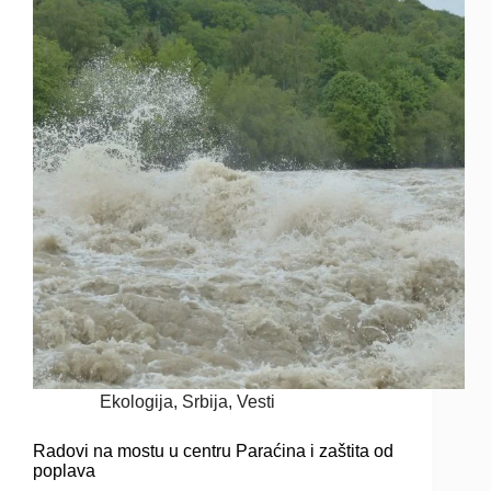
Ekologija
,
Srbija
,
Vesti
Radovi na mostu u centru Paraćina i zaštita od
poplava