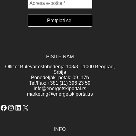
PIŠITE NAM
Office: Bulevar oslobođenja 103/3, 11000 Beograd,
Srbija
Ponedeljak–petak: 09–17h
Tel/Fax: +381 (11) 396 23 59
info@energetskiportal.rs
marketing@energetskiportal.rs
Facebook
Instagram
LinkedIn
X
INFO