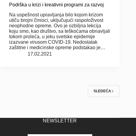
Podrška u krizi i kreativni programi za razvoj
Na uspešnost upravljanja bilo kojom krizom
utiču brojni činioci, uključujući raspoloživost
neophodne opreme. Ovo je ozbiljna lekcija
koju smo, kao društvo, sa teškoćama obnavljali
tokom proleća, u jeku svetske epidemije
izazvane virusom COVID-19. Nedostatak
zaštitne i medicinske opreme podstakao je…
17.02.2021
SLEDEĆA
NEWSLETTER