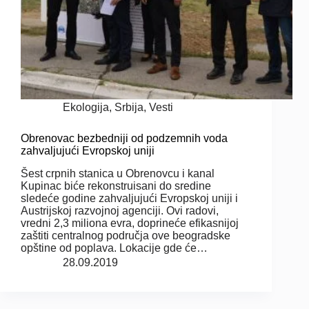
Ekologija
,
Srbija
,
Vesti
Obrenovac bezbedniji od podzemnih voda
zahvaljujući Evropskoj uniji
Šest crpnih stanica u Obrenovcu i kanal
Kupinac biće rekonstruisani do sredine
sledeće godine zahvaljujući Evropskoj uniji i
Austrijskoj razvojnoj agenciji. Ovi radovi,
vredni 2,3 miliona evra, doprineće efikasnijoj
zaštiti centralnog područja ove beogradske
opštine od poplava. Lokacije gde će…
28.09.2019