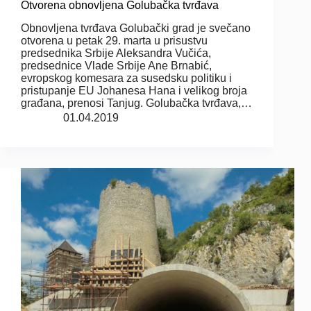
Otvorena obnovljena Golubačka tvrđava
Obnovljena tvrđava Golubački grad je svečano
otvorena u petak 29. marta u prisustvu
predsednika Srbije Aleksandra Vučića,
predsednice Vlade Srbije Ane Brnabić,
evropskog komesara za susedsku politiku i
pristupanje EU Johanesa Hana i velikog broja
građana, prenosi Tanjug. Golubačka tvrđava,…
01.04.2019