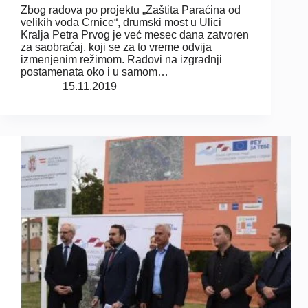
Zbog radova po projektu „Zaštita Paraćina od
velikih voda Crnice“, drumski most u Ulici
Kralja Petra Prvog je već mesec dana zatvoren
za saobraćaj, koji se za to vreme odvija
izmenjenim režimom. Radovi na izgradnji
postamenata oko i u samom…
15.11.2019