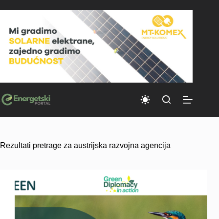
Skip
to
content
Rezultati pretrage za austrijska razvojna agencija