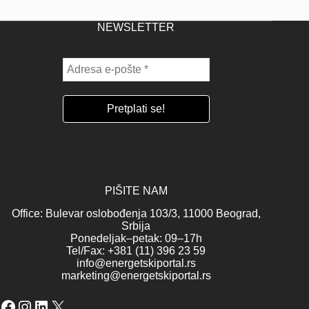
NEWSLETTER
PIŠITE NAM
Office: Bulevar oslobođenja 103/3, 11000 Beograd,
Srbija
Ponedeljak–petak: 09–17h
Tel/Fax: +381 (11) 396 23 59
info@energetskiportal.rs
marketing@energetskiportal.rs
Facebook
Instagram
LinkedIn
X