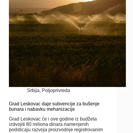
Srbija
,
Poljoprivreda
Grad Leskovac daje subvencije za bušenje
bunara i nabavku mehanizacije
Grad Leskovac će i ove godine iz budžeta
izdvojiti 80 miliona dinara namenjenih
podsticaju razvoja proizvodnje registrovanim