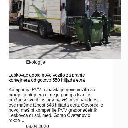
Ekologija
Leskovac dobio novo vozilo za pranje
kontejnera od gotovo 550 hiljada evra
Kompanija PVV nabavila je novo vozilo za
pranje kontejnera čime je podigla kvalitet
pružanja svojih usluga na viši nivo. Vrednost
ove mašine iznosi 548 hiljada evra. Govoreći o
novoj mašini kompanije PVV gradonačelnik
Leskovca dr sci. med. Goran Cvetanović
rekao…
08.04.2020