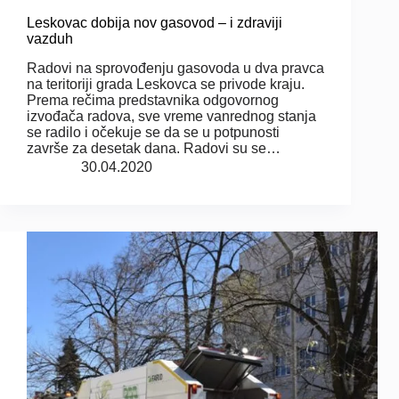
Leskovac dobija nov gasovod – i zdraviji
vazduh
Radovi na sprovođenju gasovoda u dva pravca
na teritoriji grada Leskovca se privode kraju.
Prema rečima predstavnika odgovornog
izvođača radova, sve vreme vanrednog stanja
se radilo i očekuje se da se u potpunosti
završe za desetak dana. Radovi su se…
30.04.2020