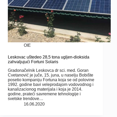
OIE
Leskovac uštedeo 28,5 tona ugljen-dioksida
zahvaljujući Fortuni Solaris
Gradonačelnik Leskovca dr sci. med. Goran
Cvetanović je juče, 15. juna, u naselju Bobište
posetio kompaniju Fortuna koja se od polovine
1992. godine bavi veleprodajom vodovodnog i
kanalizacionog materijala i koja je 2014.
godine, prateći savremene tehnologije i
svetske trendove…
16.06.2020