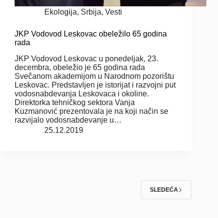
Ekologija
,
Srbija
,
Vesti
JKP Vodovod Leskovac obeležilo 65 godina
rada
JKP Vodovod Leskovac u ponedeljak, 23.
decembra, obeležio je 65 godina rada
Svečanom akademijom u Narodnom pozorištu
Leskovac. Predstavljen je istorijat i razvojni put
vodosnabdevanja Leskovaca i okoline.
Direktorka tehničkog sektora Vanja
Kuzmanović prezentovala je na koji način se
razvijalo vodosnabdevanje u…
25.12.2019
SLEDEĆA