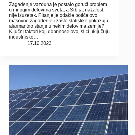
Zagađenje vazduha je postalo gorući problem
u mnogim delovima sveta, a Srbija, nažalost,
nije izuzetak. Pitanje je odakle potiče ovo
masovno zagađenje i zašto statistike pokazuju
alarmantno stanje u nekim delovima zemlje?
Ključni faktori koji doprinose ovoj slici uključuju
industrijske…
17.10.2023