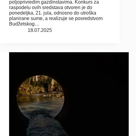
poljoprivredim gazdinstavima. Konkurs za
raspodelu ovih sredstava otvoren je do
ponedeljka, 21. jula, odnosno do utroška
planirane sume, a realizuje se posredstvom
Budžetskog…
18.07.2025