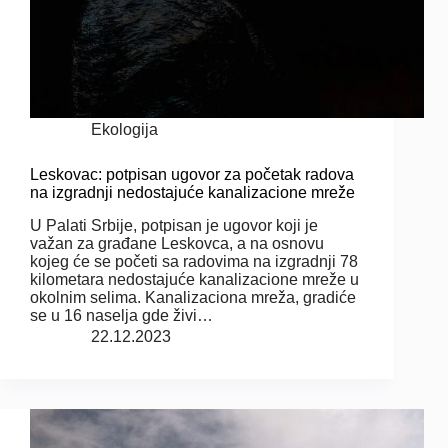
Ekologija
Leskovac: potpisan ugovor za početak radova
na izgradnji nedostajuće kanalizacione mreže
U Palati Srbije, potpisan je ugovor koji je
važan za građane Leskovca, a na osnovu
kojeg će se početi sa radovima na izgradnji 78
kilometara nedostajuće kanalizacione mreže u
okolnim selima. Kanalizaciona mreža, gradiće
se u 16 naselja gde živi…
22.12.2023