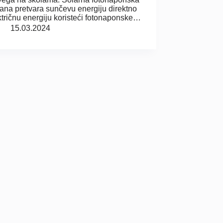
rana pretvara sunčevu energiju direktno
ktričnu energiju koristeći fotonaponske…
15.03.2024