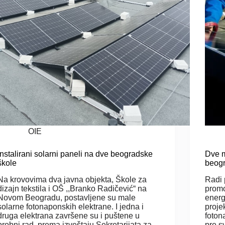
OIE
Instalirani solarni paneli na dve beogradske
Dve m
škole
beogr
Na krovovima dva javna objekta, Škole za
Radi 
dizajn tekstila i OŠ ,,Branko Radičević“ na
promo
Novom Beogradu, postavljene su male
energ
solarne fotonaponskih elektrane. I jedna i
proje
druga elektrana završene su i puštene u
foton
probni rad, prema izveštaju Sekretarijata za
pre s