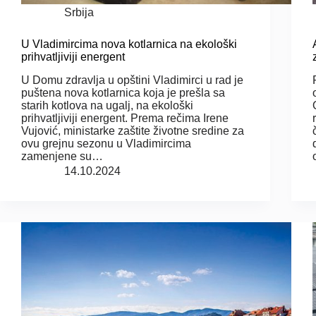
Srbija
U Vladimircima nova kotlarnica na ekološki
prihvatljiviji energent
U Domu zdravlja u opštini Vladimirci u rad je
puštena nova kotlarnica koja je prešla sa
starih kotlova na ugalj, na ekološki
prihvatljiviji energent. Prema rečima Irene
Vujović, ministarke zaštite životne sredine za
ovu grejnu sezonu u Vladimircima
zamenjene su…
14.10.2024