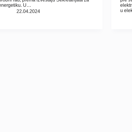
energetiku. U…
elekt
u ele
22.04.2024