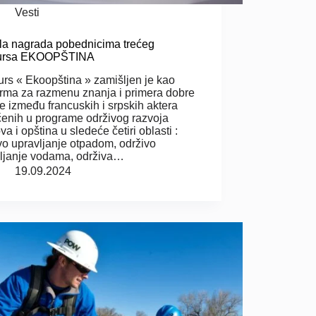
Vesti
a nagrada pobednicima trećeg
ursa EKOOPŠTINA
rs « Ekoopština » zamišljen je kao
orma za razmenu znanja i primera dobre
e između francuskih i srpskih aktera
čenih u programe održivog razvoja
va i opština u sledeće četiri oblasti :
vo upravljanje otpadom, održivo
ljanje vodama, održiva…
19.09.2024