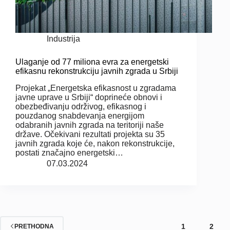
Industrija
Ulaganje od 77 miliona evra za energetski
efikasnu rekonstrukciju javnih zgrada u Srbiji
Projekat „Energetska efikasnost u zgradama
javne uprave u Srbiji“ doprineće obnovi i
obezbeđivanju održivog, efikasnog i
pouzdanog snabdevanja energijom
odabranih javnih zgrada na teritoriji naše
države. Očekivani rezultati projekta su 35
javnih zgrada koje će, nakon rekonstrukcije,
postati značajno energetski…
07.03.2024
1
2
PRETHODNA