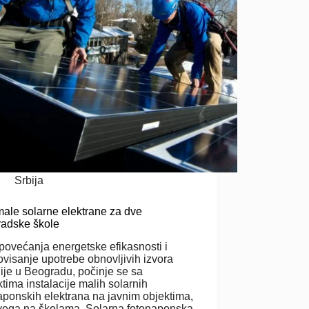
Srbija
ale solarne elektrane za dve
adske škole
povećanja energetske efikasnosti i
visanje upotrebe obnovljivih izvora
ije u Beogradu, počinje se sa
ktima instalacije malih solarnih
aponskih elektrana na javnim objektima,
vega na školama. Solarna fotonaponska