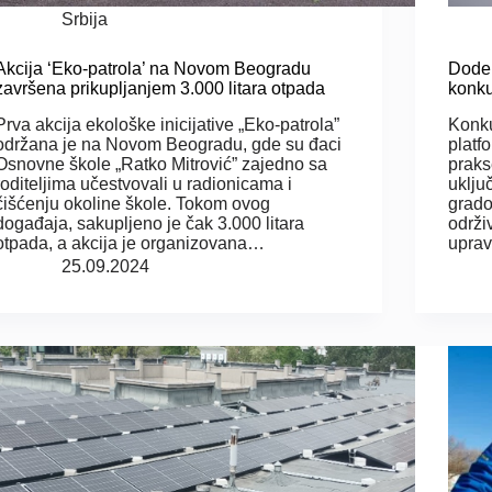
Srbija
Akcija ‘Eko-patrola’ na Novom Beogradu
Dodel
završena prikupljanjem 3.000 litara otpada
konk
Prva akcija ekološke inicijative „Eko-patrola”
Konku
održana je na Novom Beogradu, gde su đaci
platf
Osnovne škole „Ratko Mitrović” zajedno sa
praks
roditeljima učestvovali u radionicama i
uklju
čišćenju okoline škole. Tokom ovog
grado
događaja, sakupljeno je čak 3.000 litara
održi
otpada, a akcija je organizovana…
uprav
25.09.2024