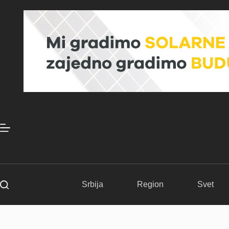
Skip
to
content
Srbija
Region
Svet