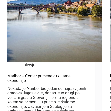
Intervju
Maribor – Centar primene cirkularne
ekonomije
Nekada je Maribor bio jedan od najrazvijenih
gradova Jugoslavije, danas je to drugi po
veličini grad u Sloveniji i prvi u regionu u
kojem se primenjuju principi cirkularne
ekonomije. Usvajanjem Strategije za
prelazak grada Maribora na cirkularnu