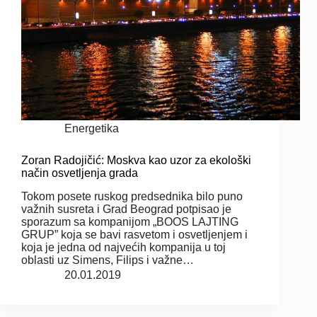
Energetika
Zoran Radojičić: Moskva kao uzor za ekološki
način osvetljenja grada
Tokom posete ruskog predsednika bilo puno
važnih susreta i Grad Beograd potpisao je
sporazum sa kompanijom „BOOS LAJTING
GRUP” koja se bavi rasvetom i osvetljenjem i
koja je jedna od najvećih kompanija u toj
oblasti uz Simens, Filips i važne…
20.01.2019