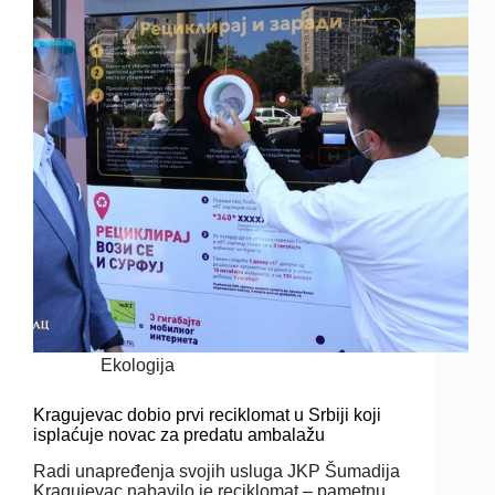
Ekologija
Kragujevac dobio prvi reciklomat u Srbiji koji
isplaćuje novac za predatu ambalažu
Radi unapređenja svojih usluga JKP Šumadija
Kragujevac nabavilo je reciklomat – pametnu