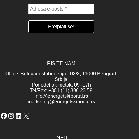
PIŠITE NAM
Office: Bulevar oslobođenja 103/3, 11000 Beograd,
Srbija
Ponedeljak–petak: 09–17h
Tel/Fax: +381 (11) 396 23 59
info@energetskiportal.rs
marketing@energetskiportal.rs
Facebook
Instagram
LinkedIn
X
INFO