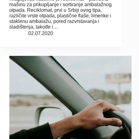
mašinu za prikupljanje i sortiranje ambalažnog
otpada. Reciklomat, prvi u Srbiji ovog tipa,
različite vrste otpada, plastične flaše, limenke i
staklenu ambalažu, pored razvrstavanja i
sladištenja, takođe i…
02.07.2020