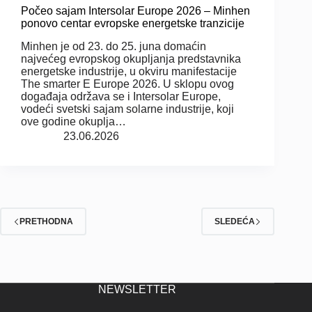
Počeo sajam Intersolar Europe 2026 – Minhen
ponovo centar evropske energetske tranzicije
Minhen je od 23. do 25. juna domaćin
najvećeg evropskog okupljanja predstavnika
energetske industrije, u okviru manifestacije
The smarter E Europe 2026. U sklopu ovog
događaja održava se i Intersolar Europe,
vodeći svetski sajam solarne industrije, koji
ove godine okuplja…
23.06.2026
PRETHODNA
SLEDEĆA
NEWSLETTER