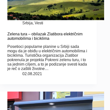
Srbija
,
Vesti
Zelena tura – obilazak Zlatibora električnim
automobilima i biciklima
Posetioci popularne planine u Srbiji sada
mogu da je obiđu u električnim automobilima i
biciklima. Turistička organizacija Zlatibor
pokrenula je projekta Pokreni zelenu turu, i to
sa jednim ciljem, a to je podizanje svesti kada
je reč o zaštiti životne…
02.08.2021