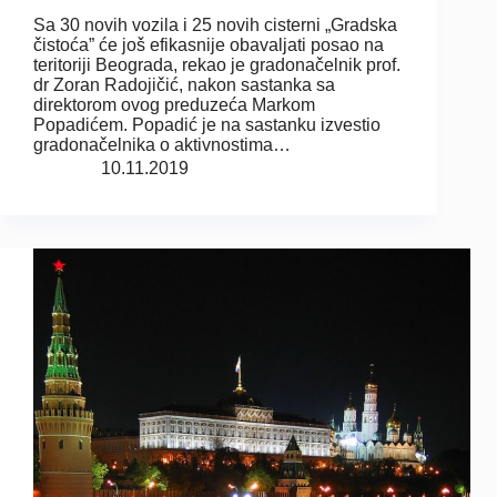
Sa 30 novih vozila i 25 novih cisterni „Gradska
čistoća” će još efikasnije obavaljati posao na
teritoriji Beograda, rekao je gradonačelnik prof.
dr Zoran Radojičić, nakon sastanka sa
direktorom ovog preduzeća Markom
Popadićem. Popadić je na sastanku izvestio
gradonačelnika o aktivnostima…
10.11.2019