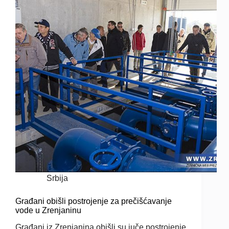
Srbija
Građani obišli postrojenje za prečišćavanje
vode u Zrenjaninu
Građani iz Zrenjanina obišli su juče postrojenje