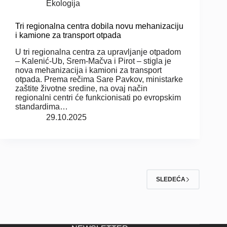
Ekologija
Tri regionalna centra dobila novu mehanizaciju
i kamione za transport otpada
U tri regionalna centra za upravljanje otpadom
– Kalenić-Ub, Srem-Mačva i Pirot – stigla je
nova mehanizacija i kamioni za transport
otpada. Prema rečima Sare Pavkov, ministarke
zaštite životne sredine, na ovaj način
regionalni centri će funkcionisati po evropskim
standardima…
29.10.2025
SLEDEĆA