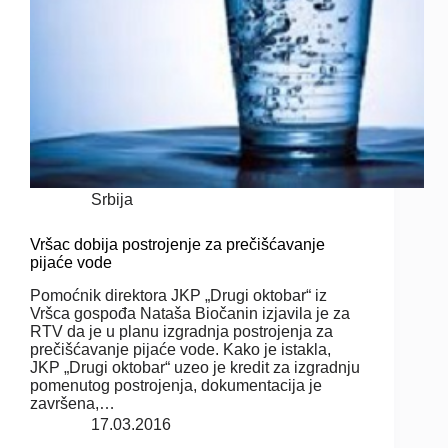
Srbija
Vršac dobija postrojenje za prečišćavanje
pijaće vode
Pomoćnik direktora JKP „Drugi oktobar“ iz
Vršca gospođa Nataša Biočanin izjavila je za
RTV da je u planu izgradnja postrojenja za
prečišćavanje pijaće vode. Kako je istakla,
JKP „Drugi oktobar“ uzeo je kredit za izgradnju
pomenutog postrojenja, dokumentacija je
završena,…
17.03.2016