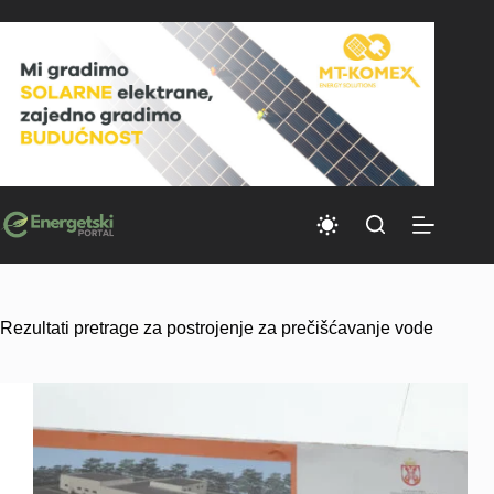
Skip
to
content
Rezultati pretrage za postrojenje za prečišćavanje vode