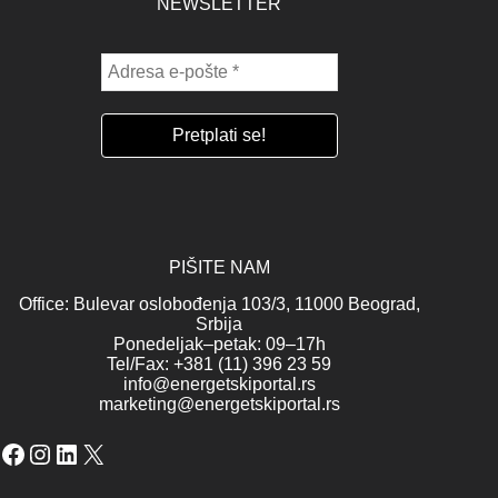
NEWSLETTER
PIŠITE NAM
Office: Bulevar oslobođenja 103/3, 11000 Beograd,
Srbija
Ponedeljak–petak: 09–17h
Tel/Fax: +381 (11) 396 23 59
info@energetskiportal.rs
marketing@energetskiportal.rs
Facebook
Instagram
LinkedIn
X