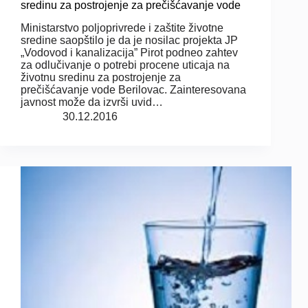
sredinu za postrojenje za prečišćavanje vode
Ministarstvo poljoprivrede i zaštite životne
sredine saopštilo je da je nosilac projekta JP
„Vodovod i kanalizacija” Pirot podneo zahtev
za odlučivanje o potrebi procene uticaja na
životnu sredinu za postrojenje za
prečišćavanje vode Berilovac. Zainteresovana
javnost može da izvrši uvid…
30.12.2016