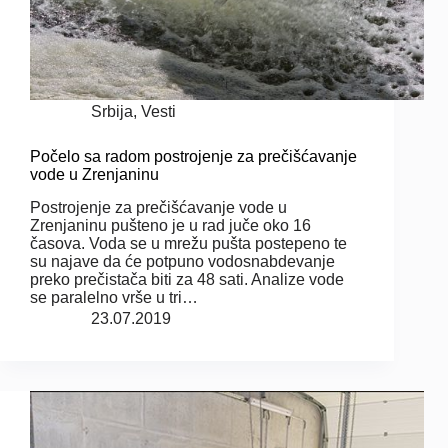
Srbija
,
Vesti
Počelo sa radom postrojenje za prečišćavanje
vode u Zrenjaninu
Postrojenje za prečišćavanje vode u
Zrenjaninu pušteno je u rad juče oko 16
časova. Voda se u mrežu pušta postepeno te
su najave da će potpuno vodosnabdevanje
preko prečistača biti za 48 sati. Analize vode
se paralelno vrše u tri…
23.07.2019